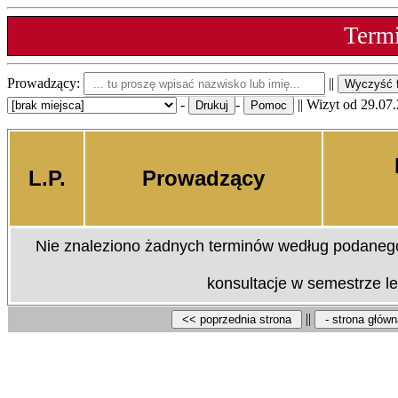
Termi
Prowadzący:
||
-
-
|| Wizyt od 29.07
L.P.
Prowadzący
Nie znaleziono żadnych
terminów według podanego 
konsultacje w semestrze l
||