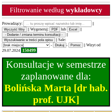
Filtrowanie według
wykładowcy
Prowadzący:
||
|| Wygeneruj:
lub
||
||
|| Sale:
-
-
|| Wizyt od
150499
29.07.2024
Konsultacje w semestrze
zaplanowane dla:
Bolińska Marta [dr hab.
prof. UJK]