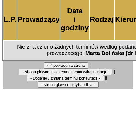
Data
L.P.
Prowadzący
i
Rodzaj
Kieru
godziny
Nie znaleziono żadnych
terminów według podane
prowadzącego:
Marta Bolińska [dr 
||
||
||