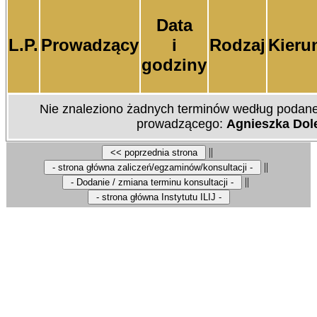
Data
L.P.
Prowadzący
i
Rodzaj
Kieru
godziny
Nie znaleziono żadnych
terminów według podane
prowadzącego:
Agnieszka Dol
||
||
||