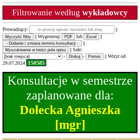
Filtrowanie według
wykładowcy
Prowadzący:
||
|| Wygeneruj:
lub
||
||
|| Sale:
-
-
|| Wizyt od
150585
29.07.2024
Konsultacje w semestrze
zaplanowane dla:
Dolecka Agnieszka
[mgr]