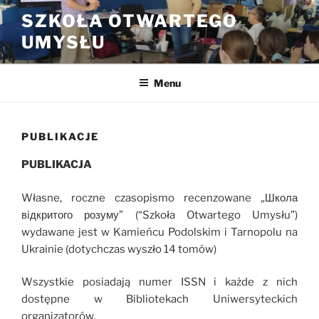
Przejdź
SZKOŁA OTWARTEGO
do
UMYSŁU
treści
Menu
PUBLIKACJE
PUBLIKACJA
Własne, roczne czasopismo recenzowane „Школа
вiдкритого розуму” (“Szkoła Otwartego Umysłu”)
wydawane jest w Kamieńcu Podolskim i Tarnopolu na
Ukrainie (dotychczas wyszło 14 tomów)
Wszystkie posiadają numer ISSN i każde z nich
dostępne w Bibliotekach Uniwersyteckich
organizatorów.