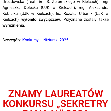
Drozdowska (Teatr im. S. Żeromskiego w Kielcach), mgr
Agnieszka Dolecka (UJK w Kielcach), mgr Aleksandra
Kobiałka (UJK w Kielcach), lic. Rozalia Urbanik (UJK w
Kielcach)
wyłoniło zwycięzc
ó
w
. Przyznane zostały także
wyróżnienia
.
Szczegóły:
Konkursy – Niziurski 2025
ZNAMY LAUREATÓW
KONKURSU „SEKRETRY