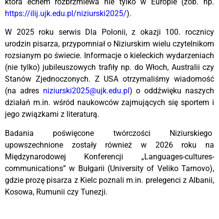
która echem rozbrzmiewa nie tylko w Europie (zob. np.
https://ilij.ujk.edu.pl/niziurski2025/
).
W 2025 roku serwis Dla Polonii, z okazji 100. rocznicy
urodzin pisarza, przypomniał o Niziurskim wielu czytelnikom
rozsianym po świecie. Informacje o kieleckich wydarzeniach
(nie tylko) jubileuszowych trafiły np. do Włoch, Australii czy
Stanów Zjednoczonych. Z USA otrzymaliśmy wiadomość
(na adres
niziurski2025@ujk.edu.pl
) o oddźwięku naszych
działań m.in. wśród naukowców zajmujących się sportem i
jego związkami z literaturą.
Badania poświęcone twórczości Niziurskiego
upowszechnione zostały również w 2026 roku na
Międzynarodowej Konferencji „Languages-cultures-
communications” w Bułgarii (University of Veliko Tarnovo),
gdzie prozę pisarza z Kielc poznali m.in. prelegenci z Albanii,
Kosowa, Rumunii czy Tunezji.