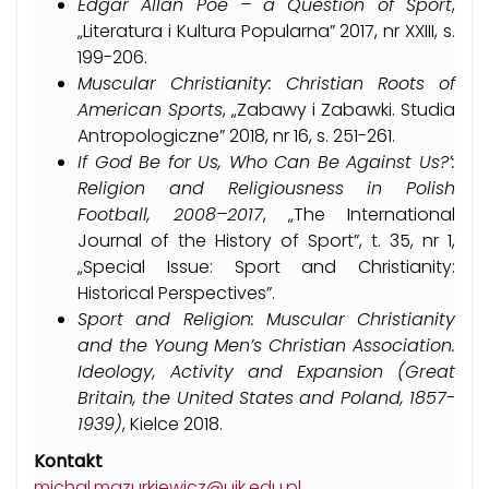
Edgar Allan Poe – a Question of Sport
,
„Literatura i Kultura Popularna” 2017, nr XXIII, s.
199-206.
Muscular Christianity: Christian Roots of
American Sports
, „Zabawy i Zabawki. Studia
Antropologiczne” 2018, nr 16, s. 251-261.
If God Be for Us, Who Can Be Against Us?ʼ:
Religion and Religiousness in Polish
Football, 2008–2017
, „The International
Journal of the History of Sport”, t. 35, nr 1,
„Special Issue: Sport and Christianity:
Historical Perspectives”.
Sport and Religion: Muscular Christianity
and the Young Men’s Christian Association.
Ideology, Activity and Expansion (Great
Britain, the United States and Poland, 1857-
1939)
, Kielce 2018.
Kontakt
michal.mazurkiewicz@ujk.edu.pl