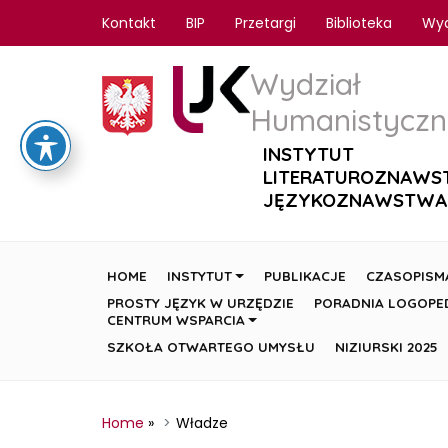
Kontakt
BIP
Przetargi
Biblioteka
Wy
Wydział
Humanistyczn
INSTYTUT
LITERATUROZNAWS
JĘZYKOZNAWSTWA
HOME
INSTYTUT
PUBLIKACJE
CZASOPISM
PROSTY JĘZYK W URZĘDZIE
PORADNIA LOGOPE
CENTRUM WSPARCIA
SZKOŁA OTWARTEGO UMYSŁU
NIZIURSKI 2025
Home
»
Władze