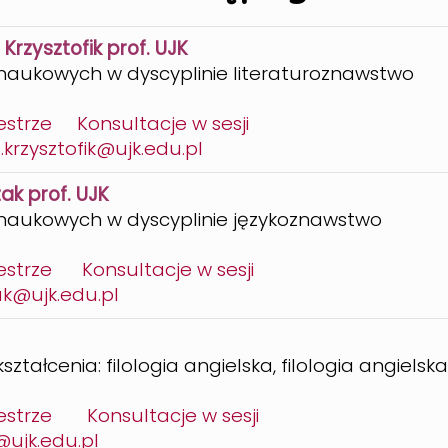
Krzysztofik prof. UJK
 naukowych w dyscyplinie literaturoznawstwo
estrze
Konsultacje w sesji
krzysztofik@ujk.edu.pl
ak prof. UJK
 naukowych w dyscyplinie językoznawstwo
estrze
Konsultacje w sesji
ak@ujk.edu.pl
ształcenia: filologia angielska, filologia angielsk
estrze
Konsultacje w sesji
ujk.edu.pl