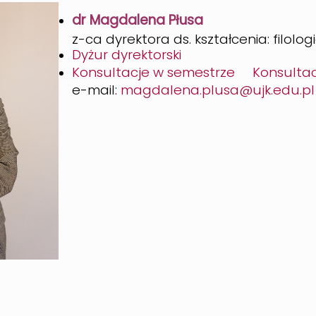
dr Magdalena Płusa
z-ca dyrektora ds. kształcenia: filolog
Dyżur dyrektorski
Konsultacje w semestrze
Konsultac
e-mail:
magdalena.plusa@ujk.edu.pl