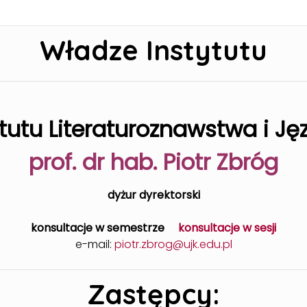
Władze Instytutu
ytutu Literaturoznawstwa i 
prof. dr hab. Piotr Zbróg
dyżur dyrektorski
konsultacje w semestrze
konsultacje w sesji
e-mail:
piotr.zbrog@ujk.edu.pl
Zastępcy: