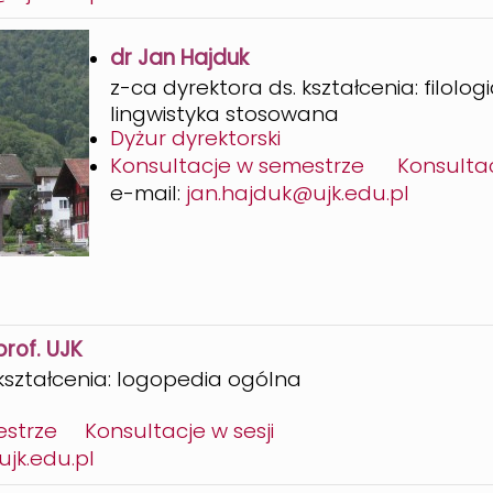
dr Jan Hajduk
z-ca dyrektora ds. kształcenia: filolo
lingwistyka stosowana
Dyżur dyrektorski
Konsultacje w semestrze
Konsultac
e-mail:
jan.hajduk@ujk.edu.pl
rof. UJK
 kształcenia: logopedia ogólna
estrze
Konsultacje w sesji
jk.edu.pl