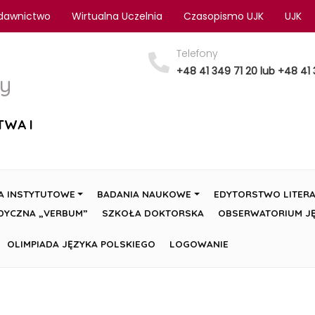
dawnictwo
Wirtualna Uczelnia
Czasopismo UJK
UJK
Telefony
+48 41 349 71 20 lub +48 41 
y
TWA I
A INSTYTUTOWE
BADANIA NAUKOWE
EDYTORSTWO LITERA
DYCZNA „VERBUM”
SZKOŁA DOKTORSKA
OBSERWATORIUM JĘ
OLIMPIADA JĘZYKA POLSKIEGO
LOGOWANIE