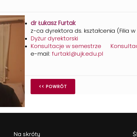
dr Łukasz Furtak
z-ca dyrektora ds. kształcenia (Filia
Dyżur dyrektorski
Konsultacje w semestrze
Konsultac
e-mail:
furtakl@ujk.edu.pl
<< POWRÓT
Na skróty
Ś