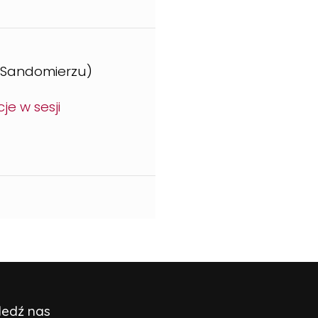
 w Sandomierzu)
je w sesji
ledź nas