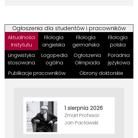
Ogłoszenia dla studentów i pracowników
Aktualności
Filologia
Filologia
Filologia
Instytutu
angielska
germańska
polska
Lingwistyka
Logopedia
Ogłoszenia
Poradnia
stosowana
ogólna
Olimpiada
językowa
Publikacje pracowników
Obrony doktorskie
1 sierpnia 2026
Zmarł Profesor
Jan Pacławski