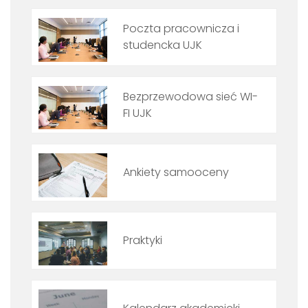
Poczta pracownicza i
studencka UJK
Bezprzewodowa sieć WI-
FI UJK
Ankiety samooceny
Praktyki