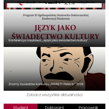
Konferencja naukowa „Język jako świadectwo kultury”
Znamy laureatów konkursu „SEKRETY PANA N.” 2026
Zobacz wszystkie aktualności
Student
Doktorant
Pracownik