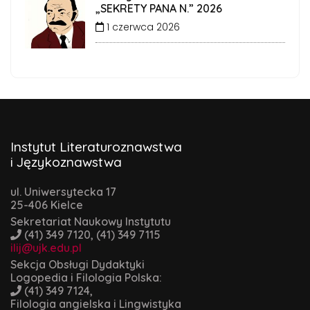
„SEKRETY PANA N.” 2026
1 czerwca 2026
Instytut Literaturoznawstwa
i Językoznawstwa
ul. Uniwersytecka 17
25-406 Kielce
Sekretariat Naukowy Instytutu
(41) 349 7120, (41) 349 7115
ilij@ujk.edu.pl
Sekcja Obsługi Dydaktyki
Logopedia i Filologia Polska:
(41) 349 7124,
Filologia angielska i Lingwistyka