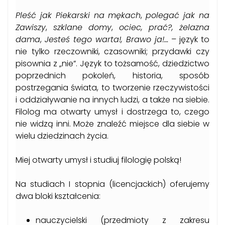
Pleść jak Piekarski na mękach
,
polegać jak na
Zawiszy
,
szklane domy
,
ociec, prać?,
żelazna
dama
,
Jesteś tego warta!,
Brawo ja!…
– język to
nie tylko rzeczowniki, czasowniki; przydawki czy
pisownia z „nie”. Język to tożsamość, dziedzictwo
poprzednich pokoleń, historia, sposób
postrzegania świata, to tworzenie rzeczywistości
i oddziaływanie na innych ludzi, a także na siebie.
Filolog ma otwarty umysł i dostrzega to, czego
nie widzą inni. Może znaleźć miejsce dla siebie w
wielu dziedzinach życia.
Miej otwarty umysł i studiuj filologię polską!
Na studiach I stopnia (licencjackich) oferujemy
dwa bloki kształcenia:
nauczycielski (przedmioty z zakresu