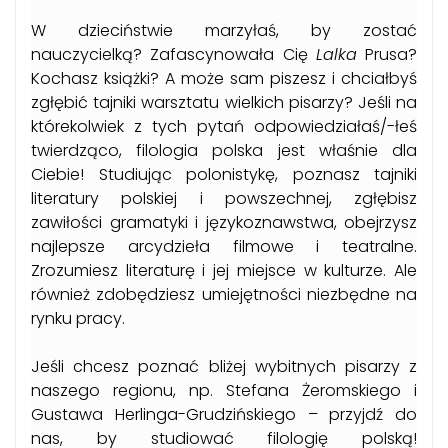
W dzieciństwie marzyłaś, by zostać
nauczycielką? Zafascynowała Cię
Lalka
Prusa?
Kochasz książki? A może sam piszesz i chciałbyś
zgłębić tajniki warsztatu wielkich pisarzy? Jeśli na
którekolwiek z tych pytań odpowiedziałaś/-łeś
twierdząco, filologia polska jest właśnie dla
Ciebie! Studiując polonistykę, poznasz tajniki
literatury polskiej i powszechnej, zgłębisz
zawiłości gramatyki i językoznawstwa, obejrzysz
najlepsze arcydzieła filmowe i teatralne.
Zrozumiesz literaturę i jej miejsce w kulturze. Ale
również zdobędziesz umiejętności niezbędne na
rynku pracy.
Jeśli chcesz poznać bliżej wybitnych pisarzy z
naszego regionu, np. Stefana Żeromskiego i
Gustawa Herlinga-Grudzińskiego – przyjdź do
nas, by studiować filologię polską!