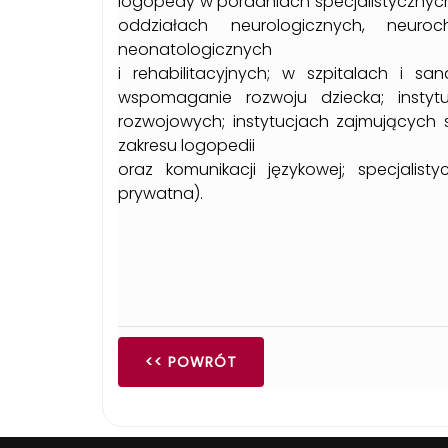
logopedy w poradniach specjalistycznyc
oddziałach neurologicznych, neuroch
neonatologicznych
i rehabilitacyjnych; w szpitalach i 
wspomaganie rozwoju dziecka; insty
rozwojowych; instytucjach zajmujących
zakresu logopedii
oraz komunikacji językowej; specjalis
prywatna).
<< POWRÓT