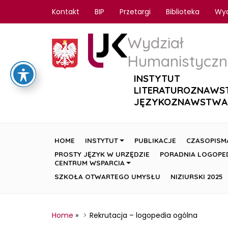
Kontakt
BIP
Przetargi
Biblioteka
Wy
Wydział
Humanistyczn
INSTYTUT
LITERATUROZNAWS
JĘZYKOZNAWSTWA
HOME
INSTYTUT
PUBLIKACJE
CZASOPISM
PROSTY JĘZYK W URZĘDZIE
PORADNIA LOGOPE
CENTRUM WSPARCIA
SZKOŁA OTWARTEGO UMYSŁU
NIZIURSKI 2025
Home
»
Rekrutacja – logopedia ogólna