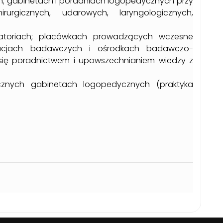
h; gabinetach i poradniach logopedycznych przy
irurgicznych, udarowych, laryngologicznych,
sanatoriach; placówkach prowadzących wczesne
tucjach badawczych i ośrodkach badawczo-
 się poradnictwem i upowszechnianiem wiedzy z
tycznych gabinetach logopedycznych (praktyka