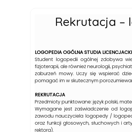
Rekrutacja – 
LOGOPEDIA OGÓLNA STUDIA LICENCJACKIE
Student logopedii ogólnej zdobywa wiedz
fizjoterapii, ale również neurologii, psychi
zaburzeń mowy. Uczy się wspierać dzie
pomagać im w skutecznym porozumiewani
REKRUTACJA
Przedmioty punktowane: język polski, mate
Wymagane jest zaświadczenie od logo
zawodu nauczyciela logopedy / logop
oraz funkcji głosowych, słuchowych i ar
rektora).