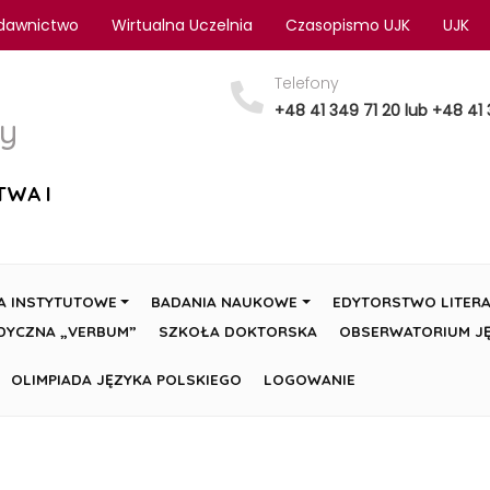
dawnictwo
Wirtualna Uczelnia
Czasopismo UJK
UJK
Telefony
+48 41 349 71 20 lub +48 41 
y
TWA I
A INSTYTUTOWE
BADANIA NAUKOWE
EDYTORSTWO LITERA
DYCZNA „VERBUM”
SZKOŁA DOKTORSKA
OBSERWATORIUM JĘ
OLIMPIADA JĘZYKA POLSKIEGO
LOGOWANIE