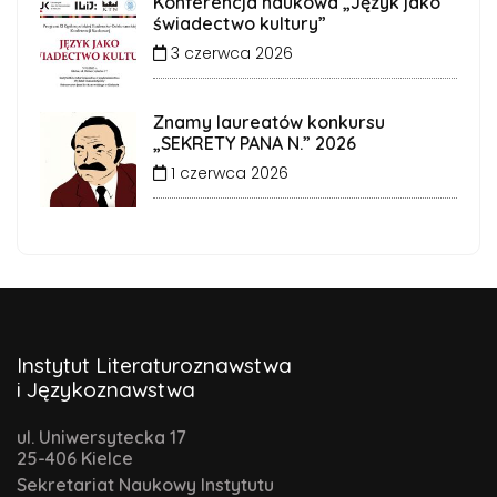
Konferencja naukowa „Język jako
świadectwo kultury”
3 czerwca 2026
Znamy laureatów konkursu
„SEKRETY PANA N.” 2026
1 czerwca 2026
Instytut Literaturoznawstwa
i Językoznawstwa
ul. Uniwersytecka 17
25-406 Kielce
Sekretariat Naukowy Instytutu