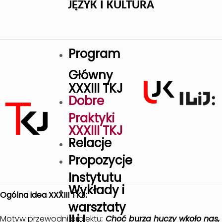
JĘZYK I KULTURA
Program
Główny
XXXIII TKJ
Dobre
Praktyki
XXXIII TKJ
Relacje
Propozycje
Instytutu
Wykłady i
Ogólna idea XXXIII TKJ:
warsztaty
ILiJ
Motyw przewodni projektu
:
Choć burza huczy wkoło nas,