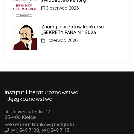
Koła
3 czerwca 2026
Komisja
mgr Piotr Czajkowski
Rewizyjna
mgr Justyna Szajnowska-
Znamy laureatów konkursu
Skarbnik
„SEKRETY PANA N.” 2026
Borkowska
1 czerwca 2026
Instytut Literaturoznawstwa
i Językoznawstwa
ul. Uniwersytecka 17
25-406 Kielce
Sekretariat Naukowy Instytutu
(41) 349 7120, (41) 349 7115