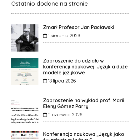
Kulturotwórcza rola bibliotek
Ostatnio dodane na stronie
Szaleństwo
Zmarł Profesor Jan Pacławski
1 sierpnia 2026
Zaproszenie do udziału w
konferencji naukowej: Język a duże
modele językowe
13 lipca 2026
Skład Zarządu Studenckiego
Zaproszenie na wykład prof. Maríi
Dialektologicznego Koła Naukowego:
Eleny Gómez Parry
Prezes Koła
mgr Katarzyna Pietrzyk
11 czerwca 2026
Wiceprezes
mgr Monika Jaworska
Koła
Konferencja naukowa „Język jako
Sekretarz
mgr Barbara Maj-Malinowska
świadectwo kultury”