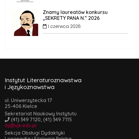
Znamy laureatów konkursu
„SEKRETY PANA N.” 2026
1 czerwca 2026
Instytut Literaturoznawstwa
i Językoznawstwa
ul. Uniwersytecka 17
25-406 Kielce
Sekretariat Naukowy Instytutu
(41) 349 7120, (41) 349 7115
ilij@ujk.edu.pl
Sekcja Obsługi Dydaktyki
Logopedia i Filologia Polska: