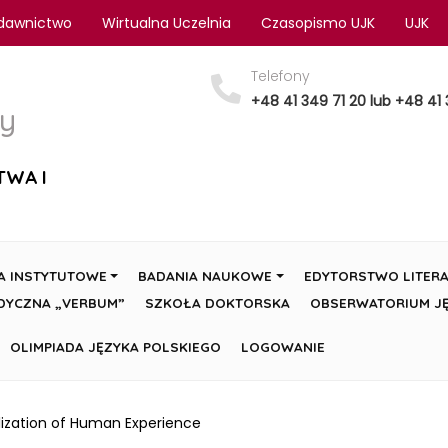
dawnictwo
Wirtualna Uczelnia
Czasopismo UJK
UJK
Telefony
+48 41 349 71 20 lub +48 41 
y
TWA I
A INSTYTUTOWE
BADANIA NAUKOWE
EDYTORSTWO LITERA
DYCZNA „VERBUM”
SZKOŁA DOKTORSKA
OBSERWATORIUM JĘ
OLIMPIADA JĘZYKA POLSKIEGO
LOGOWANIE
lization of Human Experience