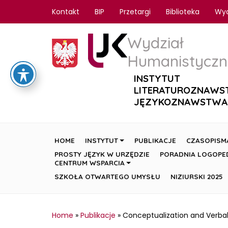
Kontakt
BIP
Przetargi
Biblioteka
Wy
Wydział
Humanistyczn
INSTYTUT
LITERATUROZNAWS
JĘZYKOZNAWSTWA
HOME
INSTYTUT
PUBLIKACJE
CZASOPISM
PROSTY JĘZYK W URZĘDZIE
PORADNIA LOGOPE
CENTRUM WSPARCIA
SZKOŁA OTWARTEGO UMYSŁU
NIZIURSKI 2025
Home
»
Publikacje
»
Conceptualization and Verba