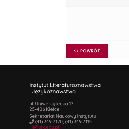
<< POWRÓT
Instytut Literaturoznawstwa
i Językoznawstwa
ul. Uniwersytecka 17
25-406 Kielce
Sekretariat Naukowy Instytutu
(41) 349 7120, (41) 349 7115
ilij@ujk.edu.pl