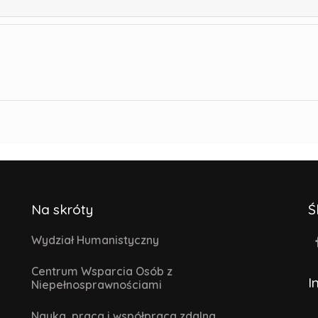
Na skróty
Ś
Wydział Humanistyczny
Centrum Wsparcia Osób z
I
Niepełnosprawnościami
Nauka, praca i współpraca zdalna