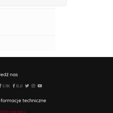
ledź nas
UJK
ILiJ
nformacje techniczne
Stan sprzętu