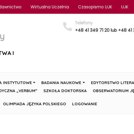
dawnictwo
Wirtualna Uczelnia
Czasopismo UJK
UJK
Telefony
+48 41 349 71 20 lub +48 41 
y
TWA I
A INSTYTUTOWE
BADANIA NAUKOWE
EDYTORSTWO LITERA
DYCZNA „VERBUM”
SZKOŁA DOKTORSKA
OBSERWATORIUM JĘ
OLIMPIADA JĘZYKA POLSKIEGO
LOGOWANIE