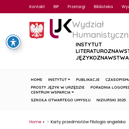
Kontakt
BIP
Przetargi
Biblioteka
Wy
Wydział
Humanistyczn
INSTYTUT
LITERATUROZNAWS
JĘZYKOZNAWSTWA
HOME
INSTYTUT
PUBLIKACJE
CZASOPISM
PROSTY JĘZYK W URZĘDZIE
PORADNIA LOGOPE
CENTRUM WSPARCIA
SZKOŁA OTWARTEGO UMYSŁU
NIZIURSKI 2025
Home
»
Karty przedmiotów Filologia angielska