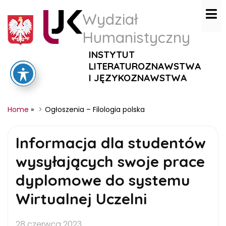
Wydział
Humanistyczny
INSTYTUT
LITERATUROZNAWSTWA
I JĘZYKOZNAWSTWA
Home
»
Ogłoszenia – Filologia polska
Informacja dla studentów
wysyłających swoje prace
dyplomowe do systemu
Wirtualnej Uczelni
28 czerwca 2023