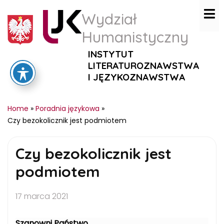
Wydział
Humanistyczny
INSTYTUT
LITERATUROZNAWSTWA
I JĘZYKOZNAWSTWA
Home
»
Poradnia językowa
»
Czy bezokolicznik jest podmiotem
Czy bezokolicznik jest
podmiotem
17 marca 2021
Szanowni Państwo,