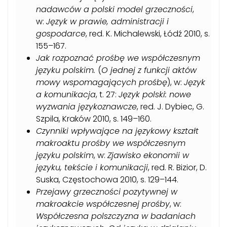
nadawców a polski model grzeczności
,
w:
Język w prawie, administracji i
gospodarce
, red. K. Michalewski, Łódź 2010, s.
155–167.
Jak rozpoznać prośbę we współczesnym
języku polskim.
(
O jednej z funkcji aktów
mowy wspomagających prośbę
), w:
Język
a komunikacja
, t. 27:
Język polski: nowe
wyzwania językoznawcze
, red. J. Dybiec, G.
Szpila, Kraków 2010, s. 149–160.
Czynniki wpływające na językowy kształt
makroaktu prośby we współczesnym
języku polskim
, w:
Zjawisko ekonomii w
języku, tekście i komunikacji
, red. R. Bizior, D.
Suska, Częstochowa 2010, s. 129–144.
Przejawy grzeczności pozytywnej w
makroakcie współczesnej prośby
, w:
Współczesna polszczyzna w badaniach