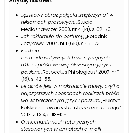
Artykuły naukowe:
Językowy obraz pojęcia „mężczyzna” w
reklamach prasowych
, „Studia
Medioznawcze” 2003, nr 4 (14), s. 62–73.
Jak reklamuje się perfumy
, „Poradnik
Językowy” 2004, nr 1 (610), s. 65–73.
Funkcje
form adresatywnych towarzyszących
aktom próśb we współczesnym języku
polskim
, „Respectus Philologicus” 2007, nr 11
(16), s. 42–55.
Ile aktów jest w makroakcie mowy, czyli o
najczęstszych sposobach realizacji próśb
we współczesnym języku polskim
, „Biuletyn
Polskiego Towarzystwa Językoznawczego”
2013, z. LXIX, s. 113–126.
O mechanizmach retorycznych
stosowanych w tematach e-maili