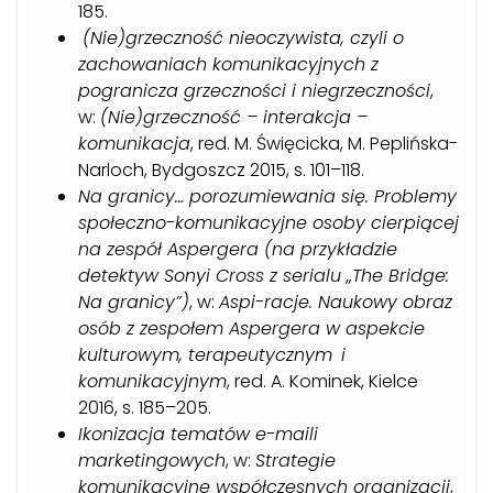
185.
(Nie)grzeczność nieoczywista, czyli o
zachowaniach komunikacyjnych z
pogranicza grzeczności i niegrzeczności
,
w:
(Nie)grzeczność – interakcja –
komunikacja
, red. M. Święcicka, M. Peplińska-
Narloch, Bydgoszcz 2015, s. 101–118.
Na granicy… porozumiewania się. Problemy
społeczno-komunikacyjne osoby cierpiącej
na zespół Aspergera (na przykładzie
detektyw Sonyi Cross z serialu „The Bridge:
Na granicy”)
, w:
Aspi-racje. Naukowy obraz
osób z zespołem Aspergera w aspekcie
kulturowym, terapeutycznym i
komunikacyjnym
, red. A. Kominek, Kielce
2016, s. 185–205.
Ikonizacja tematów e-maili
marketingowych
, w:
Strategie
komunikacyjne współczesnych organizacji
,