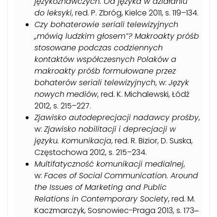
językoznawczych. Od języka w działaniu
do leksyki
, red. P. Zbróg, Kielce 2011, s. 119–134.
Czy bohaterowie seriali telewizyjnych
„mówią ludzkim głosem”? Makroakty próśb
stosowane podczas codziennych
kontaktów współczesnych Polaków a
makroakty próśb formułowane przez
bohaterów seriali telewizyjnych
, w:
Język
nowych
mediów
, red. K. Michalewski, Łódź
2012, s. 215–227.
Zjawisko autodeprecjacji nadawcy prośby
,
w:
Zjawisko nobilitacji i deprecjacji w
języku. Komunikacja
, red. R. Bizior, D. Suska,
Częstochowa 2012, s. 215–234.
Multifatyczność komunikacji medialnej
,
w:
Faces of Social
Communication. Around
the Issues of Marketing and Public
Relations in Contemporary Society
, red. M.
Kaczmarczyk, Sosnowiec-Praga 2013, s. 173‒