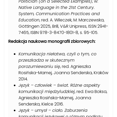
Politician (on a Selected Examples)
, w:
Native Language in the 21st Century.
System, Communication Practices and
Education
, red. A. Wileczek, M. Marczewska,
Göttingen 2025, Brill, V&R Unipress, ISSN 2941-
7465, ISBN 978-3-8470-1801-8, s. 95-105.
Redakcja naukowa monografii zbiorowych:
Komunikacja niełatwa, czyli o tym, co
przeszkadza w skutecznym
porozumiewaniu się
, red. Agnieszka
Rosińska-Mamej, Joanna Senderska, Kraków
2014.
Język – człowiek – świat. Różne aspekty
komunikacji międzyludzkiej
, red. Ewa Boksa,
Agnieszka Rosińska-Mamej, Joanna
Senderska, Kielce 2016.
Język – umysł – ciało. Zaburzenia
komunikacji językowej o różnym podłożu
,