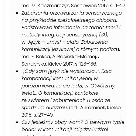
red. M. Kaczmarczyk, Sosnowiec 2017, s. 11–27.
Zaburzenia przetwarzania sensorycznego
na przykładzie sześcioletniego chłopca.
Podstawowe informacje na temat teorii i
metody integracji sensorycznej (SI)
,
w:
Język – umysł – ciało. Zaburzenia
komunikacji językowej o różnym podło
żu,
red. E. Boksa, A. Rosińska-Mamej, J.
Senderska, Kielce 2017, s. 123–136.
„Gdy sam język nie wystarcza…”. Rola
kompetencji komunikatywnej w
porozumiewaniu się ludzi
, w:
Otwórzmy
świat… O komunikacji, kontakcie
ze światem i zaburzeniach u osób ze
spektrum autyzmu
, red. A. Kominek, Kielce
2018, s. 27–49.
Czy jesteśmy obcy wam? O pewnym typie
barier w komunikacji między ludźmi