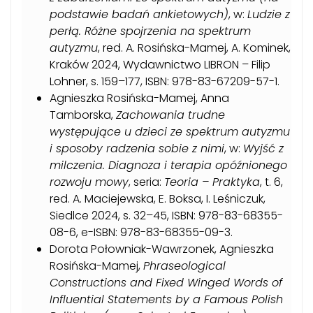
podstawie badań ankietowych)
, w:
Ludzie z
perłą. Różne spojrzenia na spektrum
autyzmu
, red. A. Rosińska-Mamej, A. Kominek,
Kraków 2024, Wydawnictwo LIBRON – Filip
Lohner, s. 159–177, ISBN: 978-83-67209-57-1.
Agnieszka Rosińska-Mamej, Anna
Tamborska,
Zachowania trudne
występujące u dzieci ze spektrum autyzmu
i sposoby radzenia sobie z nimi
, w:
Wyjść z
milczenia. Diagnoza i terapia opóźnionego
rozwoju mowy
, seria:
Teoria – Praktyka
, t. 6,
red. A. Maciejewska, E. Boksa, I. Leśniczuk,
Siedlce 2024, s. 32–45, ISBN: 978-83-68355-
08-6, e-ISBN: 978-83-68355-09-3.
Dorota Połowniak-Wawrzonek, Agnieszka
Rosińska-Mamej,
Phraseological
Constructions and Fixed Winged Words of
Influential Statements by a Famous Polish