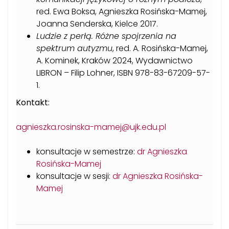
red. Ewa Boksa, Agnieszka Rosińska-Mamej,
Joanna Senderska, Kielce 2017.
Ludzie z perłą. Różne spojrzenia na
spektrum autyzmu
, red. A. Rosińska-Mamej,
A. Kominek, Kraków 2024, Wydawnictwo
LIBRON – Filip Lohner, ISBN 978-83-67209-57-
1.
K
ontakt:
a
gnieszka.rosinska-mamej@ujk.edu.pl
konsultacje w semestrze:
dr Agnieszka
Rosińska-Mamej
konsultacje w sesji:
dr Agnieszka Rosińska-
Mamej