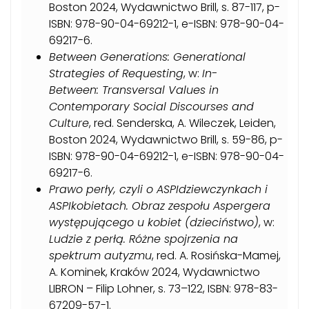
Boston 2024, Wydawnictwo Brill, s. 87-117, p-
ISBN: 978-90-04-69212-1, e-ISBN: 978-90-04-
69217-6.
Between Generations: Generational
Strategies of Requesting
, w:
In-
Between: Transversal Values in
Contemporary Social Discourses and
Culture
, red. Senderska, A. Wileczek, Leiden,
Boston 2024, Wydawnictwo Brill, s. 59-86, p-
ISBN: 978-90-04-69212-1, e-ISBN: 978-90-04-
69217-6.
Prawo perły, czyli o ASPIdziewczynkach i
ASPIkobietach. Obraz zespołu Aspergera
występującego u kobiet (dzieciństwo)
, w:
Ludzie z perłą. Różne spojrzenia na
spektrum autyzmu
, red. A. Rosińska-Mamej,
A. Kominek, Kraków 2024, Wydawnictwo
LIBRON – Filip Lohner, s. 73–122, ISBN: 978-83-
67209-57-1.