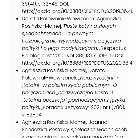
36(41), s. 32–46, DOI:
http://dx.doi.org/10.15388/RESPECTUS.2019.36.41.21.
Dorota Połowniak-Wawrzonek, Agnieszka
Rosińska-Mamej,
Tłuste koty na złotych
spadochronach – o pewnym
frazeologizmie wywodzącym się z języka
polityki i o jego modyfikacjach
, „Respectus
Philologicus” 2020, vol. 38(43), s. 101–116, DOI:
http://dx.doi.org/10.15388/RESPECTUS.2020.38.43.
Agnieszka Rosińska-Mamej, Dorota
Połowniak-Wawrzonek,
„Nadzwyczajni” i
„totalni” w polskim życiu publicznym. O
połączeniach „nadzwyczajna kasta” i
„totalna opozycja” pochodzących z języka
polityki
, „Poradnik Językowy” 2021, nr 1 (780),
s. 82–94.
Agnieszka Rosińska-Mamej, Joanna
Senderska,
Postawy społeczne wobec osób
z zaburzeniami ze spektrum autyzmu (na