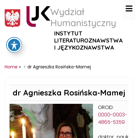
Wydział
Humanistyczny
INSTYTUT
LITERATUROZNAWSTWA
I JĘZYKOZNAWSTWA
Home
»
dr Agnieszka Rosińska-Mamej
dr Agnieszka Rosińska-Mamej
ORCID:
0000-0003-
4865-5359
d
oktor nauk