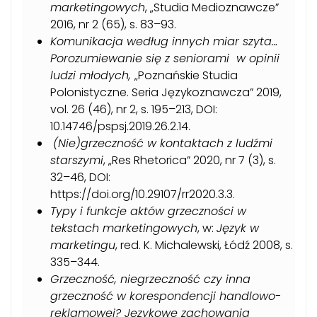
marketingowych
, „Studia Medioznawcze”
2016, nr 2 (65), s. 83–93.
Komunikacja według innych miar szyta…
Porozumiewanie się z seniorami w opinii
ludzi młodych,
„Poznańskie Studia
Polonistyczne. Seria Językoznawcza” 2019,
vol. 26 (46), nr 2, s. 195–213, DOI:
10.14746/pspsj.2019.26.2.14.
(Nie)grzeczność w kontaktach z ludźmi
starszymi
, „Res Rhetorica” 2020, nr 7 (3), s.
32–46, DOI:
https://doi.org/10.29107/rr2020.3.3.
Typy i funkcje aktów grzeczności w
tekstach marketingowych
, w:
Język w
marketingu
, red. K. Michalewski, Łódź 2008, s.
335–344.
Grzeczność, niegrzeczność czy inna
grzeczność w korespondencji handlowo-
reklamowej? Językowe zachowania