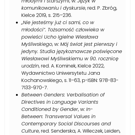
młodymi i starszymi
, w:
Język w
komunikowaniu i dyskursie
, red. P. Zbróg,
Kielce 2019, s. 215–236.
„Nie jesteśmy już ci sami, co w
młodości”. Tożsamość człowieka w
powieści Ucho Igielne Wiesława
Myśliwskiego
, w:
Mój świat jest pierwszy i
jedyny. Studia językoznawcze poświęcone
Wiesławowi Myśliwskiemu w 90. rocznicę
urodzin
, red. A. Kominek, Kielce 2022,
Wydawnictwo Uniwersytetu Jana
Kochanowskiego, s. 11–63, p-ISBN: 978-83-
7133-970-7.
Between Genders: Verbalisation of
Directives in Language Variants
Conditioned by Gender
, w:
In-
Between: Transversal Values in
Contemporary Social Discourses and
Culture
, red. Senderska, A. Wileczek, Leiden,