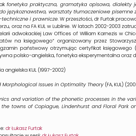
jak
fonetyka praktyczna, gramatyka opisowa, dialekty ję
p do językoznawstwa, warsztaty tłumaczeniowe pisemne z
techniczne i prawnicze
. W przeszłości, dr Furtak praco
zu, oraz na FA KUL w Lublinie. W latach 2002-2003 zatru
arii adwokackiej Law Offices of William Karnezis w Chic
datów na księgowego” organizowany przez Stowarzys
ł egzamin państwowy otrzymując certyfikat księgowego 
tywna polsko-angielska, fonetyka eksperymentalna oraz d
gia angielska KUL (1997-2002)
 Morphological Issues in Optimality Theory
(FA, KUL) (200
cs and variation of the phonetic processes in the varie
the towns of Copiague, Lindenhurst and Floral Park o
ze:
dr Łukasz Furtak
nsultacje w sesji:
dr Łukasz Furtak