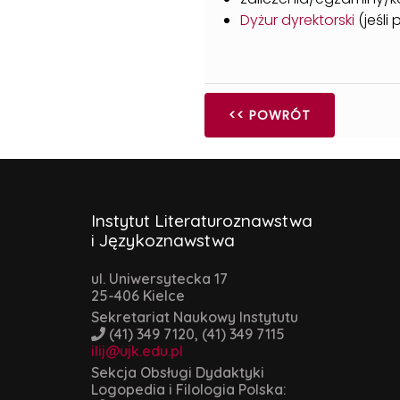
Dyżur dyrektorski
(jeśli
<< POWRÓT
Instytut Literaturoznawstwa
i Językoznawstwa
ul. Uniwersytecka 17
25-406 Kielce
Sekretariat Naukowy Instytutu
(41) 349 7120, (41) 349 7115
ilij@ujk.edu.pl
Sekcja Obsługi Dydaktyki
Logopedia i Filologia Polska: