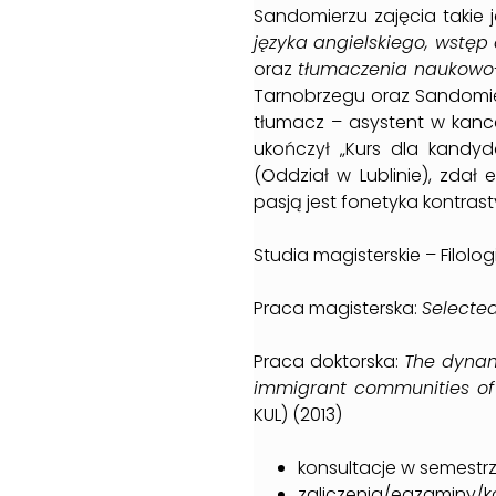
Sandomierzu zajęcia takie 
języka angielskiego, wstę
oraz
tłumaczenia naukowo-
Tarnobrzegu oraz Sandomier
tłumacz – asystent w kancel
ukończył „Kurs dla kandy
(Oddział w Lublinie), zda
pasją jest fonetyka kontras
Studia magisterskie – Filolo
Praca magisterska:
Selected
Praca doktorska:
The dynami
immigrant communities of 
KUL) (2013)
konsultacje w semestr
zaliczenia/egzaminy/ko