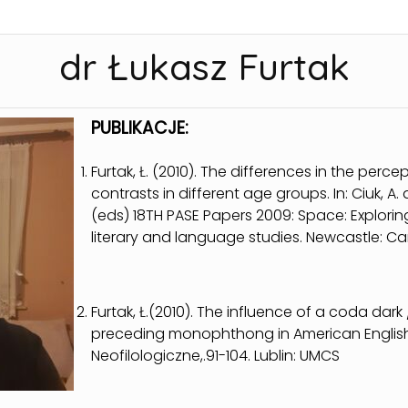
dr Łukasz Furtak
PUBLIKACJE:
Furtak, Ł. (2010). The differences in the perc
contrasts in different age groups. In: Ciuk, A
(eds) 18TH PASE Papers 2009: Space: Exploring 
literary and language studies. Newcastle: C
Furtak, Ł.(2010). The influence of a coda dark 
preceding monophthong in American English. I
Neofilologiczne,.91-104. Lublin: UMCS