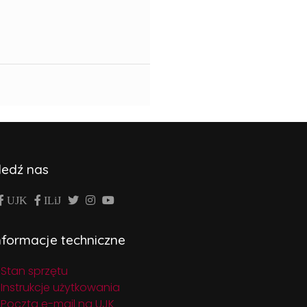
ledź nas
UJK
ILiJ
nformacje techniczne
Stan sprzętu
Instrukcje użytkowania
Poczta e-mail na UJK