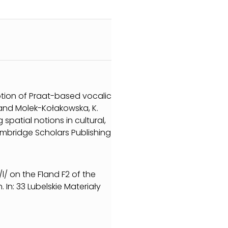
eption of Praat-based vocalic
. and Molek-Kołakowska, K.
spatial notions in cultural,
ambridge Scholars Publishing
/l/ on the F1and F2 of the
n: 33 Lubelskie Materiały