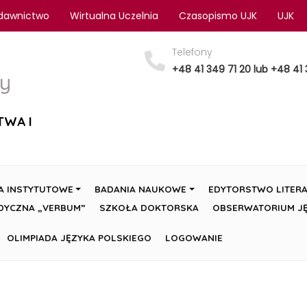
dawnictwo
Wirtualna Uczelnia
Czasopismo UJK
UJK
Telefony
+48 41 349 71 20 lub +48 41 
y
TWA I
A INSTYTUTOWE
BADANIA NAUKOWE
EDYTORSTWO LITERA
DYCZNA „VERBUM”
SZKOŁA DOKTORSKA
OBSERWATORIUM JĘ
OLIMPIADA JĘZYKA POLSKIEGO
LOGOWANIE