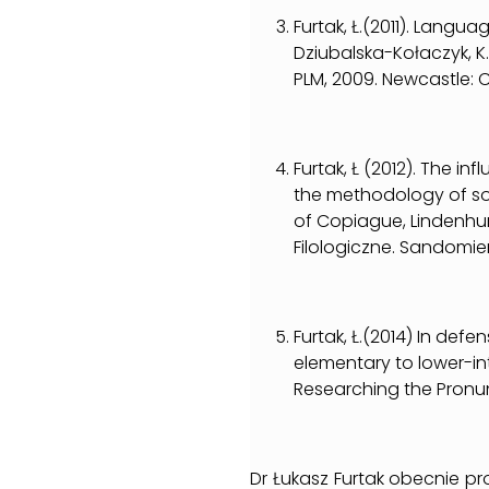
Furtak, Ł.(2011). Langu
Dziubalska-Kołaczyk, K
PLM, 2009. Newcastle: 
Furtak, Ł (2012). The in
the methodology of soc
of Copiague, Lindenhurs
Filologiczne. Sandomie
Furtak, Ł.(2014) In def
elementary to lower-in
Researching the Pronun
Dr Łukasz Furtak obecnie pro