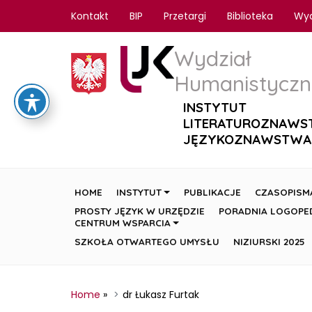
Kontakt
BIP
Przetargi
Biblioteka
Wy
Wydział
Humanistyczn
INSTYTUT
LITERATUROZNAWS
JĘZYKOZNAWSTWA
HOME
INSTYTUT
PUBLIKACJE
CZASOPISM
PROSTY JĘZYK W URZĘDZIE
PORADNIA LOGOPE
CENTRUM WSPARCIA
SZKOŁA OTWARTEGO UMYSŁU
NIZIURSKI 2025
Home
»
dr Łukasz Furtak