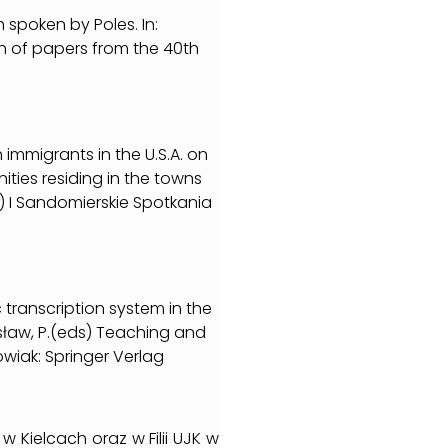
 spoken by Poles. In:
n of papers from the 40th
h immigrants in the U.S.A. on
ties residing in the towns
d.) I Sandomierskie Spotkania
c transcription system in the
osław, P.(eds) Teaching and
wiak: Springer Verlag
w Kielcach oraz w Filii UJK w