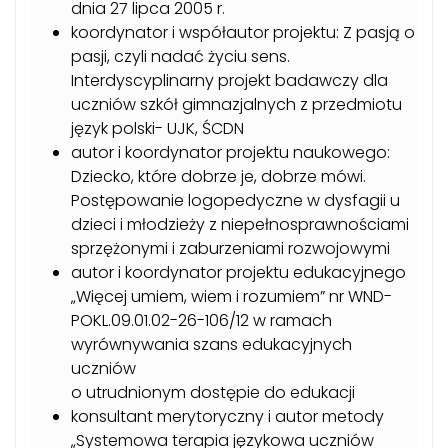
dnia 27 lipca 2005 r.
koordynator i współautor projektu: Z pasją o
pasji, czyli nadać życiu sens.
Interdyscyplinarny projekt badawczy dla
uczniów szkół gimnazjalnych z przedmiotu
język polski- UJK, ŚCDN
autor i koordynator projektu naukowego:
Dziecko, które dobrze je, dobrze mówi.
Postępowanie logopedyczne w dysfagii u
dzieci i młodzieży z niepełnosprawnościami
sprzężonymi i zaburzeniami rozwojowymi
autor i koordynator projektu edukacyjnego
„Więcej umiem, wiem i rozumiem” nr WND-
POKL.09.01.02-26-106/12 w ramach
wyrównywania szans edukacyjnych
uczniów
o utrudnionym dostępie do edukacji
konsultant merytoryczny i autor metody
„Systemowa terapia językowa uczniów