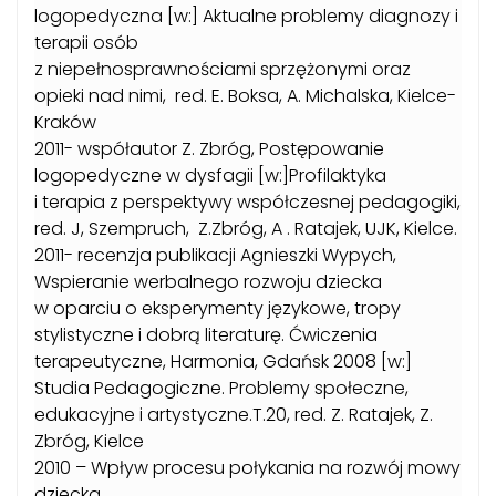
logopedyczna [w:] Aktualne problemy diagnozy i
terapii osób
z niepełnosprawnościami sprzężonymi oraz
opieki nad nimi, red. E. Boksa, A. Michalska, Kielce-
Kraków
2011- współautor Z. Zbróg, Postępowanie
logopedyczne w dysfagii [w:]Profilaktyka
i terapia z perspektywy współczesnej pedagogiki,
red. J, Szempruch, Z.Zbróg, A . Ratajek, UJK, Kielce.
2011- recenzja publikacji Agnieszki Wypych,
Wspieranie werbalnego rozwoju dziecka
w oparciu o eksperymenty językowe, tropy
stylistyczne i dobrą literaturę. Ćwiczenia
terapeutyczne, Harmonia, Gdańsk 2008 [w:]
Studia Pedagogiczne. Problemy społeczne,
edukacyjne i artystyczne.T.20, red. Z. Ratajek, Z.
Zbróg, Kielce
2010 – Wpływ procesu połykania na rozwój mowy
dziecka