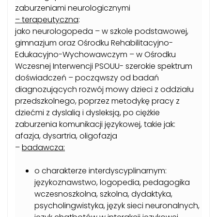
zaburzeniami neurologicznymi
– terapeutyczna
:
jako neurologopeda – w szkole podstawowej,
gimnazjum oraz Ośrodku Rehabilitacyjno-
Edukacyjno-Wychowawczym – w Ośrodku
Wczesnej Interwencji PSOUU- szerokie spektrum
doświadczeń – począwszy od badań
diagnozujących rozwój mowy dzieci z oddziału
przedszkolnego, poprzez metodykę pracy z
dziećmi z dyslalią i dysleksją, po ciężkie
zaburzenia komunikacji językowej, takie jak:
afazja, dysartria, oligofazja
–
badawcza:
o charakterze interdyscyplinarnym:
językoznawstwo, logopedia, pedagogika
wczesnoszkolna, szkolna, dydaktyka,
psycholingwistyka, język sieci neuronalnych,