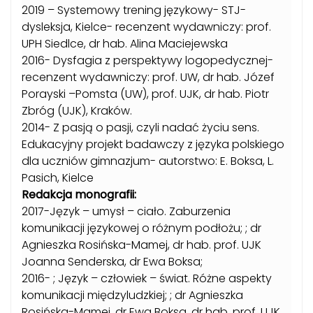
2019 – Systemowy trening językowy- STJ-
dysleksja, Kielce- recenzent wydawniczy: prof.
UPH Siedlce, dr hab. Alina Maciejewska
2016- Dysfagia z perspektywy logopedycznej-
recenzent wydawniczy: prof. UW, dr hab. Józef
Porayski –Pomsta (UW), prof. UJK, dr hab. Piotr
Zbróg (UJK), Kraków.
2014- Z pasją o pasji, czyli nadać życiu sens.
Edukacyjny projekt badawczy z języka polskiego
dla uczniów gimnazjum- autorstwo: E. Boksa, L.
Pasich, Kielce
Redakcja monografii:
2017-Język – umysł – ciało. Zaburzenia
komunikacji językowej o różnym podłożu; ; dr
Agnieszka Rosińska-Mamej, dr hab. prof. UJK
Joanna Senderska, dr Ewa Boksa;
2016- ; Język – człowiek – świat. Różne aspekty
komunikacji międzyludzkiej; ; dr Agnieszka
Rosińska-Mamej, dr Ewa Boksa, dr hab. prof. UJK