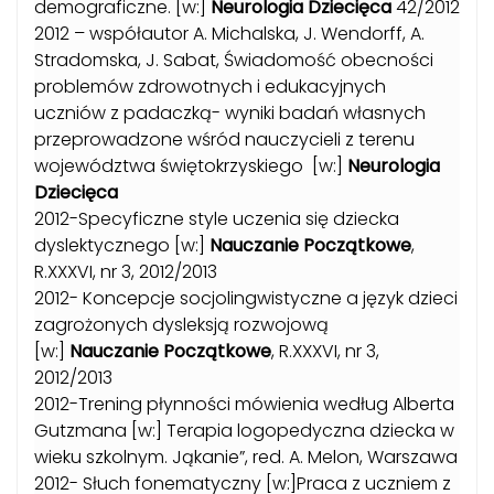
demograficzne. [w:]
Neurologia Dziecięca
42/2012
2012 – współautor A. Michalska, J. Wendorff, A.
Stradomska, J. Sabat, Świadomość obecności
problemów zdrowotnych i edukacyjnych
uczniów z padaczką- wyniki badań własnych
przeprowadzone wśród nauczycieli z terenu
województwa świętokrzyskiego [w:]
Neurologia
Dziecięca
2012-Specyficzne style uczenia się dziecka
dyslektycznego [w:]
Nauczanie Początkowe
,
R.XXXVI, nr 3, 2012/2013
2012- Koncepcje socjolingwistyczne a język dzieci
zagrożonych dysleksją rozwojową
[w:]
Nauczanie Początkowe
, R.XXXVI, nr 3,
2012/2013
2012-Trening płynności mówienia według Alberta
Gutzmana [w:] Terapia logopedyczna dziecka w
wieku szkolnym. Jąkanie”, red. A. Melon, Warszawa
2012- Słuch fonematyczny [w:]Praca z uczniem z