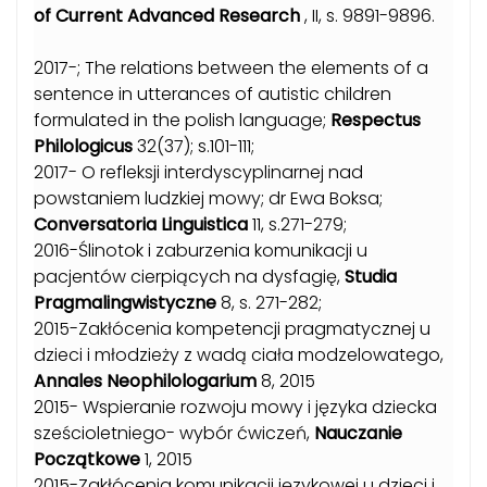
of Current Advanced Research
, II, s. 9891-9896.
2017-; The relations between the elements of a
sentence in utterances of autistic children
formulated in the polish language;
Respectus
Philologicus
32(37); s.101-111;
2017- O refleksji interdyscyplinarnej nad
powstaniem ludzkiej mowy; dr Ewa Boksa;
Conversatoria Linguistica
11, s.271-279;
2016-Ślinotok i zaburzenia komunikacji u
pacjentów cierpiących na dysfagię,
Studia
Pragmalingwistyczne
8, s. 271-282;
2015-Zakłócenia kompetencji pragmatycznej u
dzieci i młodzieży z wadą ciała modzelowatego,
Annales Neophilologarium
8, 2015
2015- Wspieranie rozwoju mowy i języka dziecka
sześcioletniego- wybór ćwiczeń,
Nauczanie
Początkowe
1, 2015
2015-Zakłócenia komunikacji językowej u dzieci i