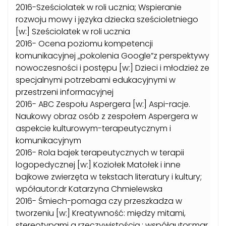
2016-Sześciolatek w roli ucznia; Wspieranie
rozwoju mowy i języka dziecka sześcioletniego
[w:] Sześciolatek w roli ucznia
2016- Ocena poziomu kompetencji
komunikacyjnej „pokolenia Google”z perspektywy
nowoczesności i postępu [w:] Dzieci i młodzież ze
specjalnymi potrzebami edukacyjnymi w
przestrzeni informacyjnej
2016- ABC Zespołu Aspergera [w:] Aspi-racje.
Naukowy obraz osób z zespołem Aspergera w
aspekcie kulturowym-terapeutycznym i
komunikacyjnym
2016- Rola bajek terapeutycznych w terapii
logopedycznej [w:] Koziołek Matołek i inne
bajkowe zwierzęta w tekstach literatury i kultury;
wpółautor:dr Katarzyna Chmielewska
2016- Śmiech-pomaga czy przeszkadza w
tworzeniu [w:] Kreatywność: między mitami,
stereotypami a rzeczywistością.; współautor:mgr