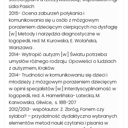
Lidia Pasich
2015- Ocena zaburzeń połykania i
komunikowania się u osób z mózgowym
porażeniem dziecięcym cierpiących na dysfagię
[w:] Metody i narzędzia diagnostyczne w
logopedii, red. M. Kurowska, E. Wolańska,
Warszawa .
2014- Wytropić autyzm [w:] Światu potrzeba
umysłów różnego rodzaju. Opowieści o ludziach
z autyzmem, Kraków.
2014- Trudności w komunikowaniu się dzieci i
młodzieży z mózgowym porażeniem dziecięcym
w opinii specjalistów [w:] Interdyscyplinarność w
logopedii, red. A. Hamerlińska- Latecka, M.
Karwowska, Gliwice, s. 188-207
2012/2013- współautor: Z. Zbróg, Fonem czy
sylaba? – przydatność dydaktyczna wybranych
elementów metod nauki czytania i pisania w