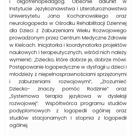
i oligofrenopedagog. Obecnie adiunkt w
Instytucie Językoznawstwa i Literaturoznawstwa
Uniwersytetu Jana Kochanowskiego oraz
neurologopeda w Ośrodku Rehabilitacji Dziennej
dla Dzieci z Zaburzeniami Wieku Rozwojowego
prowadzonym przez Centrum Medyczne Zdrowie
w Kielcach. Inicjatorka i koordynatorka projektów
naukowych i terapeutycznych, wśród nich należy
wymienić: „Dziecko, które dobrze je, dobrze mówi.
Postępowanie logopedyczne w dysfagii u dzieci i
młodzieży z niepełnosprawnościami sprzężonymi
i zaburzeniami rozwojowymi”, „Zrozumieć
Dziecko- znaczy pomóc Rodzinie” oraz
„Systemowa terapia językowa w dysleksji
rozwojowej”. Współtwórca programu studiów
podyplomowych z logopedii ogólnej oraz
studiów stacjonarnych I stopnia z logopedii
ogólnej.