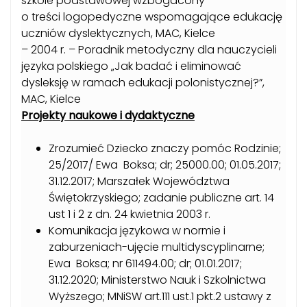
szkole podstawowej wzbogacony
o treści logopedyczne wspomagające edukację
uczniów dyslektycznych, MAC, Kielce
– 2004 r. – Poradnik metodyczny dla nauczycieli
języka polskiego „Jak badać i eliminować
dysleksję w ramach edukacji polonistycznej?”,
MAC, Kielce
Projekty naukowe i dydaktyczne
Zrozumieć Dziecko znaczy pomóc Rodzinie;
25/2017/ Ewa Boksa; dr; 25000.00; 01.05.2017;
31.12.2017; Marszałek Województwa
Świętokrzyskiego; zadanie publiczne art. 14
ust 1 i 2 z dn. 24 kwietnia 2003 r.
Komunikacja językowa w normie i
zaburzeniach-ujęcie multidyscyplinarne;
Ewa Boksa; nr 611494.00; dr; 01.01.2017;
31.12.2020; Ministerstwo Nauk i Szkolnictwa
Wyższego; MNiSW art.111 ust.1 pkt.2 ustawy z