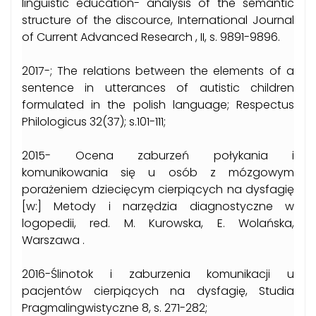
linguistic education- analysis of the semantic
structure of the discource, International Journal
of Current Advanced Research , II, s. 9891-9896.
2017-; The relations between the elements of a
sentence in utterances of autistic children
formulated in the polish language; Respectus
Philologicus 32(37); s.101-111;
2015- Ocena zaburzeń połykania i
komunikowania się u osób z mózgowym
porażeniem dziecięcym cierpiących na dysfagię
[w:] Metody i narzędzia diagnostyczne w
logopedii, red. M. Kurowska, E. Wolańska,
Warszawa .
2016-Ślinotok i zaburzenia komunikacji u
pacjentów cierpiących na dysfagię, Studia
Pragmalingwistyczne 8, s. 271-282;