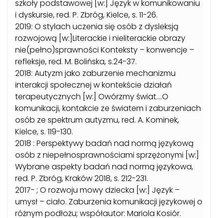
szkoły podstawowej [w:] Język w komunikowaniu
i dyskursie, red. P. Zbróg, Kielce, s. 11-26.
2019: O stylach uczenia się osób z dysleksją
rozwojową [w:]Literackie i nieliterackie obrazy
nie(pełno)sprawności Konteksty – konwencje –
refleksje, red. M. Bolińska, s.24-37.
2018: Autyzm jako zaburzenie mechanizmu
interakcji społecznej w kontekście działań
terapeutycznych [w:] Owórzmy świat….O
komunikacji, kontakcie ze światem i zaburzeniach
osób ze spektrum autyzmu, red. A. Kominek,
Kielce, s. 119-130.
2018 : Perspektywy badań nad normą językową
osób z niepełnosprawnościami sprzężonymi [w:]
Wybrane aspekty badań nad normą językowa,
red. P. Zbróg, Kraków 2018, s. 212-231.
2017- ; O rozwoju mowy dziecka [w:] Język –
umysł – ciało. Zaburzenia komunikacji językowej o
różnym podłożu; współautor: Mariola Kosiór.