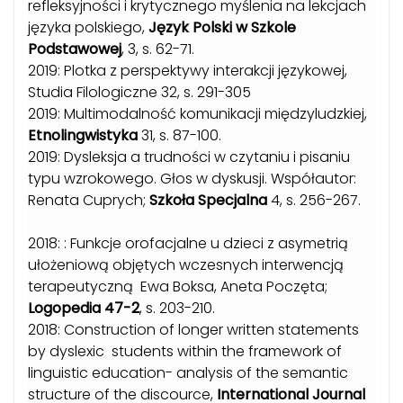
refleksyjności i krytycznego myślenia na lekcjach
języka polskiego,
Język Polski w Szkole
Podstawowej
, 3, s. 62-71.
2019: Plotka z perspektywy interakcji językowej,
Studia Filologiczne 32, s. 291-305
2019: Multimodalność komunikacji międzyludzkiej,
Etnolingwistyka
31, s. 87-100.
2019: Dysleksja a trudności w czytaniu i pisaniu
typu wzrokowego. Głos w dyskusji. Współautor:
Renata Cuprych;
Szkoła Specjalna
4, s. 256-267.
2018: : Funkcje orofacjalne u dzieci z asymetrią
ułożeniową objętych wczesnych interwencją
terapeutyczną Ewa Boksa, Aneta Poczęta;
Logopedia 47-2
, s. 203-210.
2018: Construction of longer written statements
by dyslexic students within the framework of
linguistic education- analysis of the semantic
structure of the discource,
International Journal