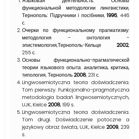
Языковая деятельность. Основы
функциональной методологии лингвистики,
Тернополь: Підручники і посібники,
1996
, 446
с.
Очерки по функциональному прагматизму:
методология – онтология –
эпистемология,Тернополь-Кельце
2002
,
255 с.
Основы функционально-прагматической
теории языкового опыта: аналитика, критика,
типология, Тернополь
2008
, 231 с.
Lingwosemiotyczna teoria doświadczenia.
Tom pierwszy. Funkcjonalno-pragmatyczna
metodologia badań lingwosemiotycznych,
UJK, Kielce
2008
, 199 s.
Lingwosemiotyczna teoria doświadczenia.
Tom drugi. Doświadczenie potoczne a
językowy obraz świata, UJK, Kielce
2009
, 239
s.