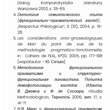
Dialog. Komparatystyka. Literatura,
Warszawa 2002, с. 35-65.
Онтология
семиотического
опыта
(
функционально
–
прагматический
взгляд
)
,
„Respectus Philologicus”, 5 (10), 2004, p. 15-
28.
Les considerations onto-gnoseologiques
de Marr du point de vue de la
methodologie pragmatico-fonctionnelle
,
in : Cahiers de l’ILSL, N°20, 2005, pp. 177-198
[współautor – Ю. Ситько].
Методология функционального
прагматизма и структурно-
функциональная лингвистика. Попытка
демифологизации взглядов И.
Канта,
В.
Джемса и Ф.
де Соссюра,
«Studia
Methodologica», Тернопіль 2006, вип. 17, с.
41-71.
Н.
Я.
Марр и функциональный прагматизм: