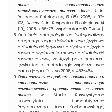
опыт сопоставительного
методологического анализа, Часть 1,
In:
Respectus Philologicus, 13 (18), 2008, s. 92-
103;
Часть 2,
In: Respectus Philologicus, 14
(19), 2008, s. 65-76 [współautor – Ю. Ситько].
Ontologia antropologiczna funkcjonalizmu
pragmatycznego: doświadczenie językowe
–
działalność językowa – dyskurs – język –
mowa – wydarzenie mowne – działalność
mowna – tekst,
w: Język poza granicami
języka: teoria i metodologia współczesnych
nauk o języku, Olsztyn 2008, s. 453-464.
Онтологические
проблемы
ономасиологии
и
категориальная
типологизация
семантического
пространства
языкового
опыта
, w: Studia Rusycystyczne
Uniwersytetu Humanistyczno-
Przyrodniczego Jana Kochanowskiego,