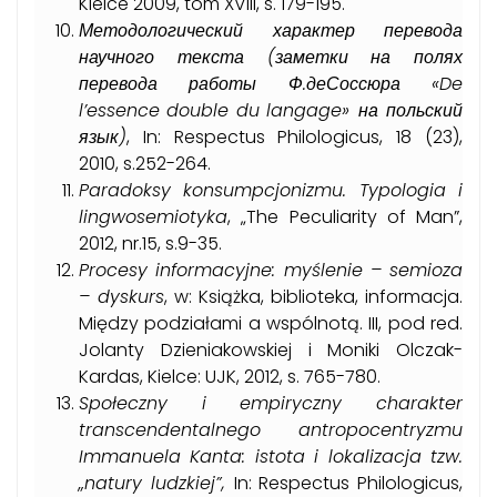
Kielce 2009, tom XVIII, s. 179-195.
Методологический характер перевода
научного текста (заметки на полях
перевода работы Ф.
де
Соссюра «
De
l
’
essence
double
du
langage
» на польский
язык)
, In: Respectus Philologicus, 18 (23),
2010, s.252-264.
Paradoksy konsumpcjonizmu. Typologia i
lingwosemiotyka
, „The Peculiarity of Man”,
2012, nr.15, s.9-35.
Procesy informacyjne: myślenie – semioza
– dyskurs
, w: Książka, biblioteka, informacja.
Między podziałami a wspólnotą. III, pod red.
Jolanty Dzieniakowskiej i Moniki Olczak-
Kardas, Kielce: UJK, 2012, s. 765-780.
Społeczny i empiryczny charakter
transcendentalnego antropocentryzmu
Immanuela Kanta:
istota i lokalizacja tzw.
„natury ludzkiej”,
In: Respectus Philologicus,