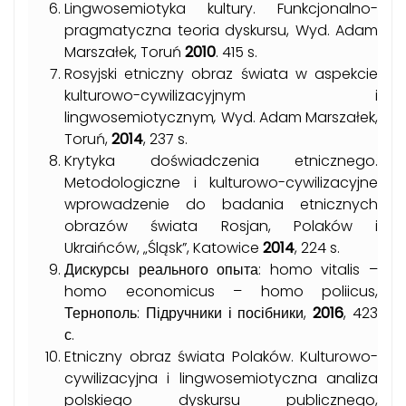
Lingwosemiotyka kultury. Funkcjonalno-
pragmatyczna teoria dyskursu, Wyd. Adam
Marszałek, Toruń
2010
. 415 s.
Rosyjski etniczny obraz świata w aspekcie
kulturowo-cywilizacyjnym i
lingwosemiotycznym
,
Wyd. Adam Marszałek,
Toruń,
2014
, 237 s.
Krytyka doświadczenia etnicznego.
Metodologiczne i kulturowo-cywilizacyjne
wprowadzenie do badania etnicznych
obrazów świata Rosjan, Polaków i
Ukraińców, „Śląsk”, Katowice
2014
, 224 s.
Дискурсы реального опыта: homo vitalis –
homo economicus – homo poliicus,
Тернополь: Підручники і посібники,
2016
, 423
с.
Etniczny obraz świata Polaków. Kulturowo-
cywilizacyjna i lingwosemiotyczna analiza
polskiego dyskursu publicznego,