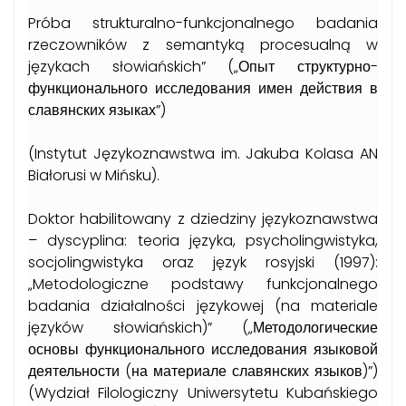
Próba strukturalno-funkcjonalnego badania
rzeczowników z semantyką procesualną w
językach słowiańskich” („Опыт структурно-
функционального исследования имен действия в
славянских языках”)
(Instytut Językoznawstwa im. Jakuba Kolasa AN
Białorusi w Mińsku).
Doktor habilitowany z dziedziny językoznawstwa
– dyscyplina: teoria języka, psycholingwistyka,
socjolingwistyka oraz język rosyjski (1997):
„Metodologiczne podstawy funkcjonalnego
badania działalności językowej (na materiale
języków słowiańskich)” („Методологические
основы функционального исследования языковой
деятельности (на материале славянских языков)”)
(Wydział Filologiczny Uniwersytetu Kubańskiego