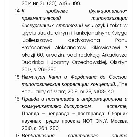
2014 Nr. 25 (30), p.185-199.
К проблеме функционально-
прагматической типологизации
дискурсивных стратегий
w: Język i tekst w
ujęciu strukturalnym i funkcjonalnym. Księga
jubileuszowa dedykowana Panu
Profesorowi Aleksandrowi Kiklewiczowi z
okazji 60. urodzin, pod redakcją Arkadiusza
Dudziaka i Joanny Orzechowskiej, Olsztyn
2017, s. 261-280.
Иммануил Кант и Фердинанд де Соссюр:
типологические корреляции концепций
, „The
Peculiarity of Man”, 2018, nr 28, s.103-140.
Правда и постправда в информационном и
коммуникативно-дискурсном аспекте,
Правда – неправда – постправда: Сборник
научных трудов проекта NOT ONLY, Москва
2018, с. 264-280.
Вербализация волитивного опыта