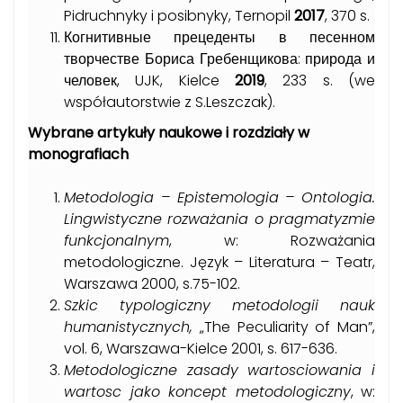
Pidruchnyky i posibnyky, Ternopil
2017
, 370 s.
Когнитивные прецеденты в песенном
творчестве Бориса Гребенщикова: природа и
человек, UJK, Kielce
2019
, 233 s. (we
współautorstwie z S.Leszczak).
Wybrane artykuły naukowe i rozdziały w
monografiach
Metodologia – Epistemologia – Ontologia.
Lingwistyczne rozważania o pragmatyzmie
funkcjonalnym
, w: Rozważania
metodologiczne. Język – Literatura – Teatr,
Warszawa 2000, s.75-102.
Szkic typologiczny metodologii nauk
humanistycznych,
„The Peculiarity of Man”,
vol. 6, Warszawa-Kielce 2001, s. 617-636.
Metodologiczne zasady wartosciowania i
wartosc jako koncept metodologiczny
, w: