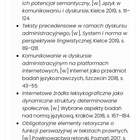
ich potencjał semantyczny
, [w:]
Język w
komunikowaniu i dyskursie
, Kielce 2019, s. 111–
124.
Teksty precedensowe w ramach dyskursu
administracyjnego
, [w:],
System i norma w
perspektywie lingwistycznej
, Kielce 2019, s.
119–128.
Komunikowanie w dyskursie
administracyjnym na platformach
internetowych
, [w:] Internet jako przedmiot
badań językoznawczych, Szczecin 2018, s.
43–55.
Internetowe źródła leksykograficzne jako
dynamiczne struktury determinowane
społecznie
, [w:] Wybrane aspekty badań
nad normą językową, Kraków 2018, s. 167–184.
Obligatoryjne elementy retoryczne o
funkcji perswazyjnej w tekstach prawnych
,
[w:] Powinowactwa retoryki, Poznań 2017, s.