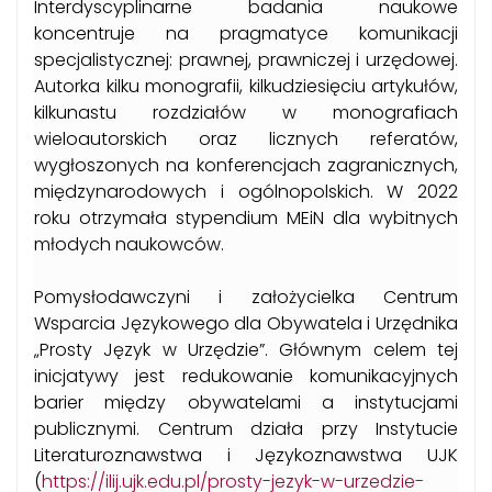
Interdyscyplinarne badania naukowe
koncentruje na pragmatyce komunikacji
specjalistycznej: prawnej, prawniczej i urzędowej.
Autorka kilku monografii, kilkudziesięciu artykułów,
kilkunastu rozdziałów w monografiach
wieloautorskich oraz licznych referatów,
wygłoszonych na konferencjach zagranicznych,
międzynarodowych i ogólnopolskich. W 2022
roku otrzymała stypendium MEiN dla wybitnych
młodych naukowców.
Pomysłodawczyni i założycielka Centrum
Wsparcia Językowego dla Obywatela i Urzędnika
„Prosty Język w Urzędzie”. Głównym celem tej
inicjatywy jest redukowanie komunikacyjnych
barier między obywatelami a instytucjami
publicznymi. Centrum działa przy Instytucie
Literaturoznawstwa i Językoznawstwa UJK
(
https://ilij.ujk.edu.pl/prosty-jezyk-w-urzedzie-