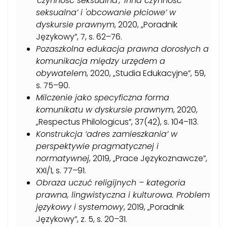
'czynność seksualna’, 'inna czynność
seksualna’ i 'obcowanie płciowe’ w
dyskursie prawnym
, 2020, „Poradnik
Językowy”, 7, s. 62–76.
Pozaszkolna edukacja prawna dorosłych a
komunikacja między urzędem a
obywatelem
, 2020, „Studia Edukacyjne”, 59,
s. 75–90.
Milczenie jako specyficzna forma
komunikatu w dyskursie prawnym
, 2020,
„Respectus Philologicus”, 37(42), s. 104–113.
Konstrukcja ‘adres zamieszkania’ w
perspektywie pragmatycznej i
normatywnej
, 2019, „Prace Językoznawcze”,
XXI/1, s. 77–91.
Obraza uczuć religijnych – kategoria
prawna, lingwistyczna i kulturowa. Problem
językowy i systemowy
, 2019, „Poradnik
Językowy”, z. 5, s. 20–31.