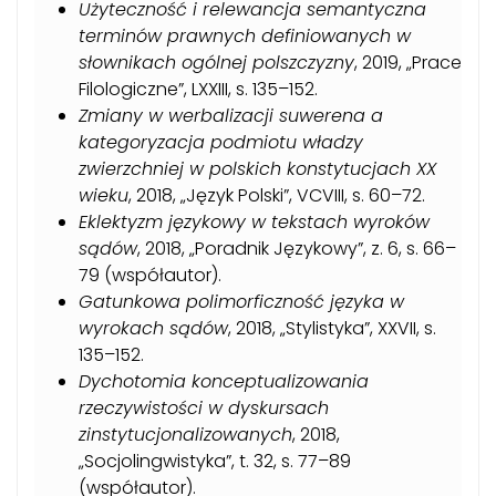
Użyteczność i relewancja semantyczna
terminów prawnych definiowanych w
słownikach ogólnej polszczyzny
, 2019, „Prace
Filologiczne”, LXXIII, s. 135–152.
Zmiany w werbalizacji suwerena a
kategoryzacja podmiotu władzy
zwierzchniej w polskich konstytucjach XX
wieku
, 2018, „Język Polski”, VCVIII, s. 60–72.
Eklektyzm językowy w tekstach wyroków
sądów
, 2018, „Poradnik Językowy”, z. 6, s. 66–
79 (współautor).
Gatunkowa polimorficzność języka w
wyrokach sądów
, 2018, „Stylistyka”, XXVII, s.
135–152.
Dychotomia konceptualizowania
rzeczywistości w dyskursach
zinstytucjonalizowanych
, 2018,
„Socjolingwistyka”, t. 32, s. 77–89
(współautor).