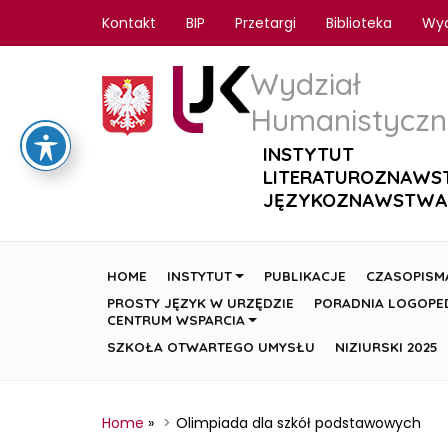
Kontakt
BIP
Przetargi
Biblioteka
Wy
Wydział
Humanistyczn
INSTYTUT
LITERATUROZNAWS
JĘZYKOZNAWSTWA
HOME
INSTYTUT
PUBLIKACJE
CZASOPISM
PROSTY JĘZYK W URZĘDZIE
PORADNIA LOGOPE
CENTRUM WSPARCIA
SZKOŁA OTWARTEGO UMYSŁU
NIZIURSKI 2025
Home
»
Olimpiada dla szkół podstawowych