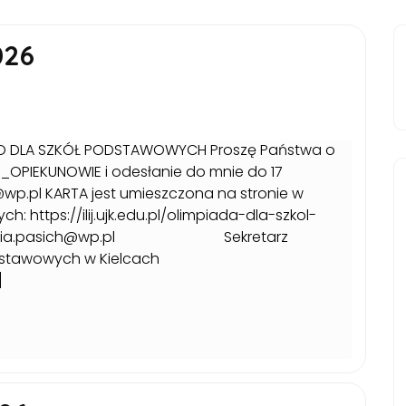
026
IEGO DLA SZKÓŁ PODSTAWOWYCH Proszę Państwa o
OPIEKUNOWIE i odesłanie do mnie do 17
h@wp.pl KARTA jest umieszczona na stronie w
 https://ilij.ujk.edu.pl/olimpiada-dla-szkol-
em: lidia.pasich@wp.pl Sekretarz
dstawowych w Kielcach
]