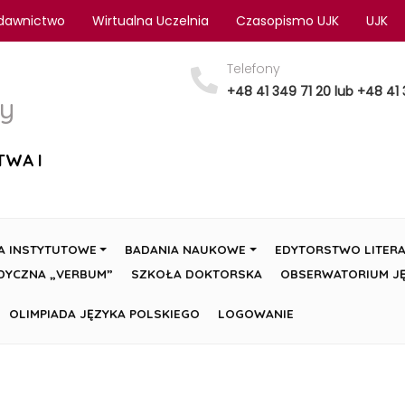
dawnictwo
Wirtualna Uczelnia
Czasopismo UJK
UJK
Telefony
+48 41 349 71 20 lub +48 41 
y
TWA I
A INSTYTUTOWE
BADANIA NAUKOWE
EDYTORSTWO LITERA
DYCZNA „VERBUM”
SZKOŁA DOKTORSKA
OBSERWATORIUM JĘ
OLIMPIADA JĘZYKA POLSKIEGO
LOGOWANIE