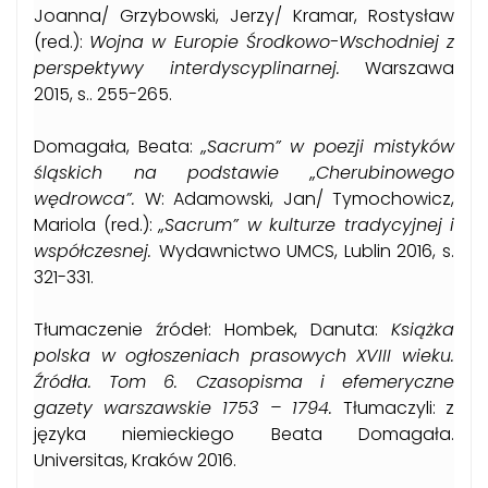
Joanna/ Grzybowski, Jerzy/ Kramar, Rostysław
(red.):
Wojna w Europie Środkowo-Wschodniej z
perspektywy interdyscyplinarnej.
Warszawa
2015, s.. 255-265.
Domagała, Beata:
„Sacrum” w poezji mistyków
śląskich na podstawie „Cherubinowego
wędrowca”.
W: Adamowski, Jan/ Tymochowicz,
Mariola (red.):
„Sacrum” w kulturze tradycyjnej i
współczesnej.
Wydawnictwo UMCS, Lublin 2016, s.
321-331.
Tłumaczenie źródeł: Hombek, Danuta:
Książka
polska w ogłoszeniach prasowych XVIII wieku.
Źródła. Tom 6. Czasopisma i efemeryczne
gazety warszawskie 1753 – 1794.
Tłumaczyli: z
języka niemieckiego Beata Domagała.
Universitas, Kraków 2016.