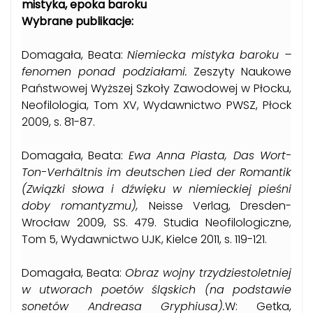
mistyka, epoka baroku
Wybrane publikacje:
Domagała, Beata:
Niemiecka mistyka baroku –
fenomen ponad podziałami.
Zeszyty Naukowe
Państwowej Wyższej Szkoły Zawodowej w Płocku,
Neofilologia, Tom XV, Wydawnictwo PWSZ, Płock
2009, s. 81-87.
Domagała, Beata:
Ewa Anna Piasta, Das Wort-
Ton-Verhältnis im deutschen Lied der Romantik
(Związki słowa i dźwięku w niemieckiej pieśni
doby romantyzmu),
Neisse Verlag, Dresden-
Wrocław 2009, SS. 479. Studia Neofilologiczne,
Tom 5, Wydawnictwo UJK, Kielce 2011, s. 119-121.
Domagała, Beata:
Obraz wojny trzydziestoletniej
w utworach poetów śląskich (na podstawie
sonetów Andreasa Gryphiusa).
W: Getka,