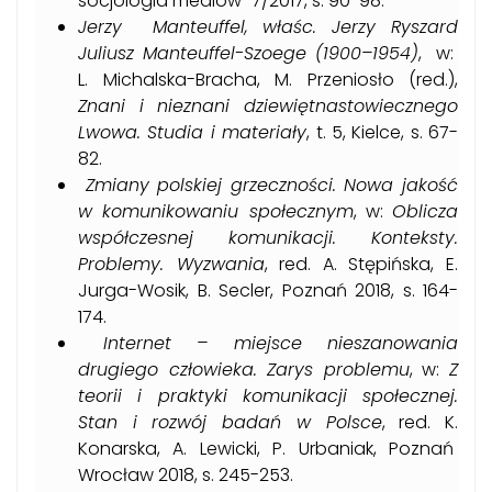
socjologia mediów” 7/2017, s. 90-98.
Jerzy Manteuffel, właśc. Jerzy Ryszard
Juliusz Manteuffel-Szoege (1900–1954)
, w:
L. Michalska-Bracha, M. Przeniosło (red.),
Znani i nieznani dziewiętnastowiecznego
Lwowa. Studia i materiały
, t. 5, Kielce, s. 67-
82.
Zmiany polskiej grzeczności. Nowa jakość
w komunikowaniu społecznym
, w:
Oblicza
współczesnej komunikacji. Konteksty.
Problemy. Wyzwania
, red. A. Stępińska, E.
Jurga-Wosik, B. Secler, Poznań 2018, s. 164-
174.
Internet – miejsce nieszanowania
drugiego człowieka. Zarys problemu
, w:
Z
teorii i praktyki komunikacji społecznej.
Stan i rozwój badań w Polsce
, red. K.
Konarska, A. Lewicki, P. Urbaniak, Poznań
Wrocław 2018, s. 245-253.