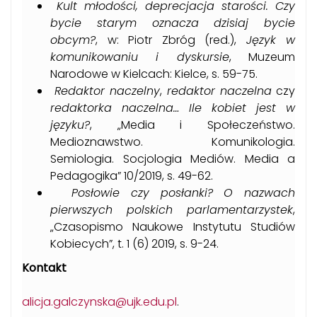
Kult młodości, deprecjacja starości. Czy
bycie starym oznacza dzisiaj bycie
obcym?
, w: Piotr Zbróg (red.),
Język w
komunikowaniu i dyskursie
, Muzeum
Narodowe w Kielcach: Kielce, s. 59-75.
Redaktor naczelny
,
redaktor naczelna
czy
redaktorka naczelna… Ile kobiet jest w
języku?
, „Media i Społeczeństwo.
Medioznawstwo. Komunikologia.
Semiologia. Socjologia Mediów. Media a
Pedagogika” 10/2019, s. 49-62.
Posłowie czy posłanki? O nazwach
pierwszych polskich parlamentarzystek
,
„Czasopismo Naukowe Instytutu Studiów
Kobiecych”, t. 1 (6) 2019, s. 9-24.
Kontakt
alicja.galczynska@ujk.edu.pl
.