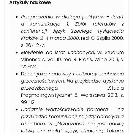
Artykuły naukowe
Przeproszenia w dialogu polityków
–
Język
a komunikacja 1. Zbiór referatów z
konferencji Język trzeciego tysiąclecia
Kraków, 2-4 marca 2000
, red. G. Szpila 2000,
s. 267-277.
Mówienie do istot kochanych
, w: Studium
Vilnense A, vol. 10, red. R. Brazis, Wilno 2013, s.
122-124.
D
zieci jako nadawcy i odbiorcy zachowań
grzecznościowych. Na przykładzie dyskursu
przedszkolnego,
„Studia
Pragmalingwistyczne” 5, Warszawa 2013, s.
99-112.
Dodatnie wartościowanie partnera – na
przykładzie komunikacji między dorosłym a
dzieckiem
, w:
„Grzeczność nie jest nauką
łatwą ani małą” Język, działanie, kultura
,