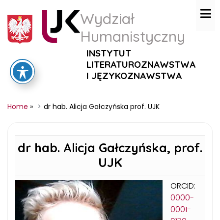
Wydział
Humanistyczny
INSTYTUT
LITERATUROZNAWSTWA
I JĘZYKOZNAWSTWA
Home
»
dr hab. Alicja Gałczyńska prof. UJK
dr hab. Alicja Gałczyńska, prof.
UJK
ORCID:
0000-
0001-