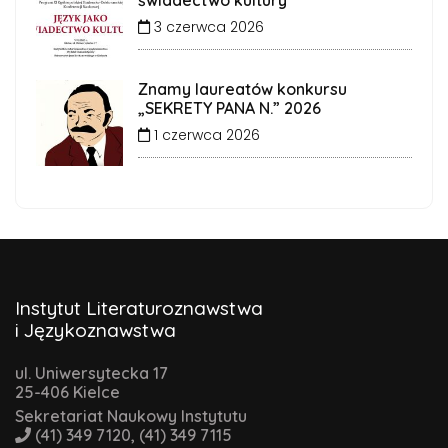
3 czerwca 2026
Znamy laureatów konkursu
„SEKRETY PANA N.” 2026
1 czerwca 2026
Instytut Literaturoznawstwa
i Językoznawstwa
ul. Uniwersytecka 17
25-406 Kielce
Sekretariat Naukowy Instytutu
(41) 349 7120, (41) 349 7115