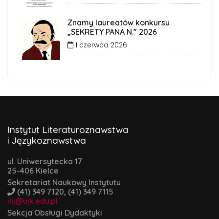
Znamy laureatów konkursu
„SEKRETY PANA N.” 2026
1 czerwca 2026
Instytut Literaturoznawstwa
i Językoznawstwa
ul. Uniwersytecka 17
25-406 Kielce
Sekretariat Naukowy Instytutu
(41) 349 7120, (41) 349 7115
ilij@ujk.edu.pl
Sekcja Obsługi Dydaktyki