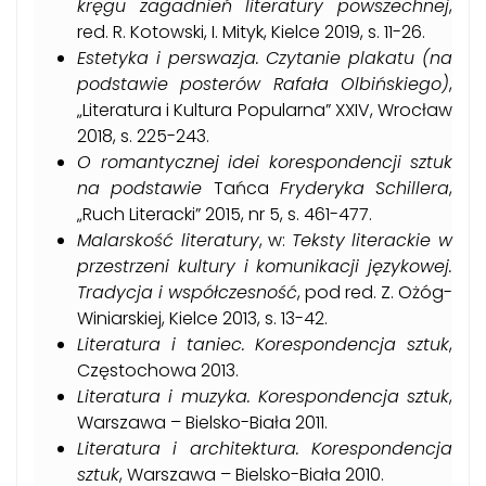
kręgu zagadnień literatury powszechnej
,
red. R. Kotowski, I. Mityk, Kielce 2019, s. 11-26.
Estetyka i perswazja. Czytanie plakatu (na
podstawie posterów Rafała Olbińskiego)
,
„Literatura i Kultura Popularna” XXIV, Wrocław
2018, s. 225-243.
O romantycznej idei korespondencji sztuk
na podstawie
Tańca
Fryderyka Schillera
,
„Ruch Literacki” 2015, nr 5, s. 461-477.
Malarskość literatury
, w:
Teksty literackie w
przestrzeni kultury i komunikacji językowej.
Tradycja i współczesność
, pod red. Z. Ożóg-
Winiarskiej, Kielce 2013, s. 13-42.
Literatura i taniec. Korespondencja sztuk
,
Częstochowa 2013.
Literatura i muzyka. Korespondencja sztuk
,
Warszawa – Bielsko-Biała 2011.
Literatura i architektura. Korespondencja
sztuk
, Warszawa – Bielsko-Biała 2010.