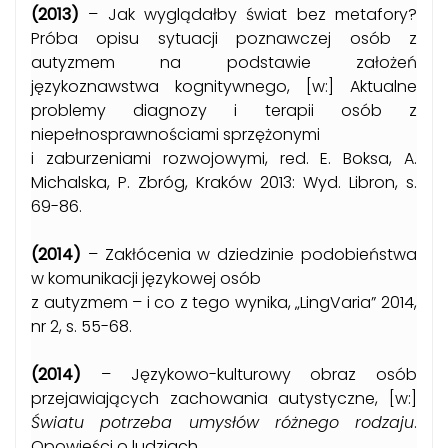
(2013)
– Jak wyglądałby świat bez metafory?
Próba opisu sytuacji poznawczej osób z
autyzmem na podstawie założeń
językoznawstwa kognitywnego, [w:] Aktualne
problemy diagnozy i terapii osób z
niepełnosprawnościami sprzężonymi
i zaburzeniami rozwojowymi, red. E. Boksa, A.
Michalska, P. Zbróg, Kraków 2013: Wyd. Libron, s.
69-86.
(2014)
– Zakłócenia w dziedzinie podobieństwa
w komunikacji językowej osób
z autyzmem – i co z tego wynika, „LingVaria” 2014,
nr 2, s. 55-68.
(2014)
– Językowo-kulturowy obraz osób
przejawiających zachowania autystyczne, [w:]
Światu potrzeba umysłów różnego rodzaju
.
Opowieści o ludziach