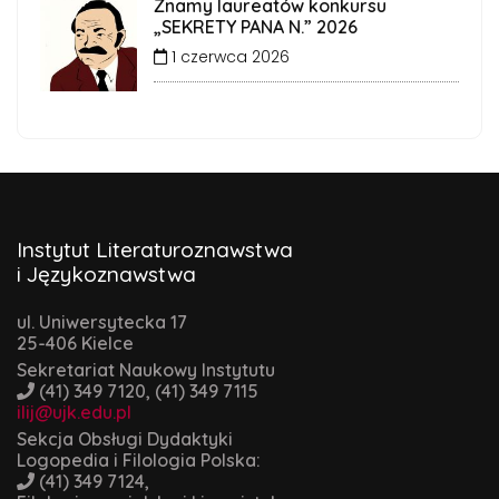
Znamy laureatów konkursu
„SEKRETY PANA N.” 2026
1 czerwca 2026
Instytut Literaturoznawstwa
i Językoznawstwa
ul. Uniwersytecka 17
25-406 Kielce
Sekretariat Naukowy Instytutu
(41) 349 7120, (41) 349 7115
ilij@ujk.edu.pl
Sekcja Obsługi Dydaktyki
Logopedia i Filologia Polska:
(41) 349 7124,