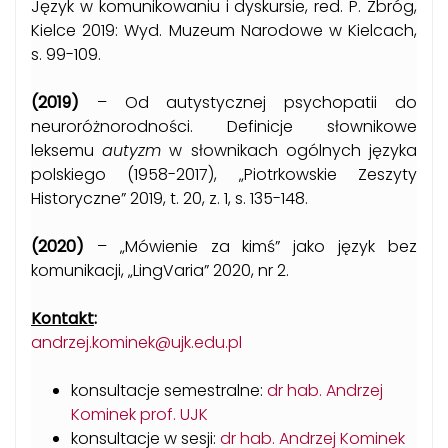
Język w komunikowaniu i dyskursie, red. P. Zbróg,
Kielce 2019: Wyd. Muzeum Narodowe w Kielcach,
s. 99-109.
(2019)
– Od autystycznej psychopatii do
neuroróżnorodności. Definicje słownikowe
leksemu
autyzm
w słownikach ogólnych języka
polskiego (1958-2017), „Piotrkowskie Zeszyty
Historyczne” 2019, t. 20, z. 1, s. 135-148.
(2020)
– „Mówienie za kimś” jako język bez
komunikacji, „LingVaria” 2020, nr 2.
Kontakt
:
andrzej.kominek@ujk.edu.pl
konsultacje semestralne:
dr hab. Andrzej
Kominek prof. UJK
konsultacje w sesji:
dr hab. Andrzej Kominek