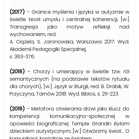
(2017)
– Granice myślenia i języka w autyzmie w
świetle teorii umysłu i centralnej koherencji, [w:]
Transgresja jako motyw refleksji nad
wychowaniem, red.
A. Ciążela, S. Jaronowska, Warszawa 2017: Wyd.
Akademii Pedagogiki Specjalnej,
s. 363-376.
(2018)
– Chorzy i umierający w świetle tzw. ról
semantycznych (na podstawie tekstów rytuału
dla chorych), [w:] Język w liturgii, red. B. Drabik, W.
Przyczyna, Tarnów 2018: Wyd. Biblos, s. 211-223.
(2018)
– Metafora otwierania drzwi jako klucz do
kompetencji komunikacyjno-społecznej w
opowieści biograficznej Temple Grandin
Byłam
dzieckiem autystycznym
, [w:] Otwórzmy świat… O
komunikacji, kontakcie ze światem