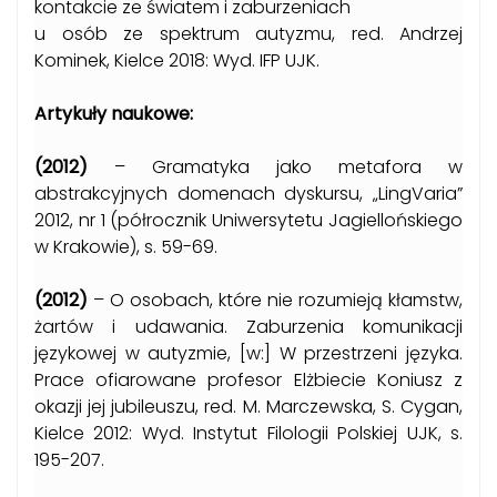
kontakcie ze światem i zaburzeniach
u osób ze spektrum autyzmu, red. Andrzej
Kominek, Kielce 2018: Wyd. IFP UJK.
Artykuły naukowe:
(2012)
– Gramatyka jako metafora w
abstrakcyjnych domenach dyskursu, „LingVaria”
2012, nr 1 (półrocznik Uniwersytetu Jagiellońskiego
w Krakowie), s. 59-69.
(2012)
– O osobach, które nie rozumieją kłamstw,
żartów i udawania. Zaburzenia komunikacji
językowej w autyzmie, [w:] W przestrzeni języka.
Prace ofiarowane profesor Elżbiecie Koniusz z
okazji jej jubileuszu, red. M. Marczewska, S. Cygan,
Kielce 2012: Wyd. Instytut Filologii Polskiej UJK, s.
195-207.