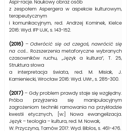
Aspi-racje. Naukowy obraz osób
z zespołem Aspergera w aspekcie kulturowym,
terapeutycznym
i komunikacyjnym, red. Andrzej Kominek, Kielce
2016: Wyd. IFP UJK, s. 143-152.
(2016)
–
Odwrócić się od czegoś, nawrócić się
na coś
… Rozszerzenia metaforyczne wybranych
czasowników ruchu, „Język a kultura”, T. 25,
Struktura słowa
a interpretacja świata, red. M. Misiak, J.
Kamieniecki, Wrocław 2016: Wyd. UWr., s. 285-300.
(2017)
– Gdy problem prawdy staje się względny.
Próba przyjrzenia się manipulacyjnym
zagrożeniom techniki ramowania na przykładzie
kwestii etycznych, [w:] Nowa ewangelizacja.
Język – teologia – kultura, red. M. Nowak,
W. Przyczyna, Tarnów 2017: Wyd. Biblos, s. 461-476.