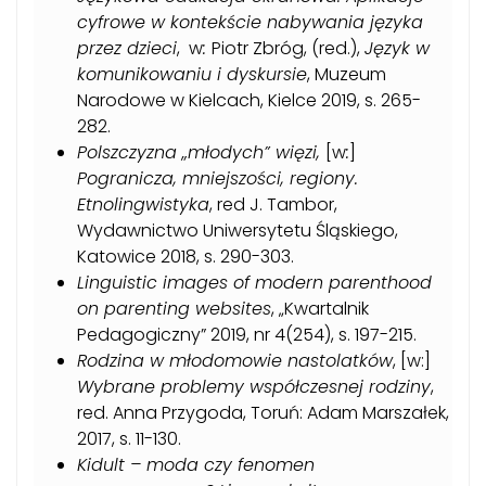
cyfrowe w kontekście nabywania języka
przez dzieci
, w
:
Piotr Zbróg, (red.),
Język w
komunikowaniu i dyskursie
, Muzeum
Narodowe w Kielcach,
Kielce 2019
,
s. 265-
282
.
Polszczyzna „młodych” więzi,
[w
:
]
Pogranicza, mniejszości, regiony.
Etnolingwistyka
, red J. Tambor,
Wydawnictwo Uniwersytetu Śląskiego,
Katowice
2018, s. 290-303.
Linguistic images of modern parenthood
on parenting websites
, „
Kwartalnik
Pedagogiczny” 2019, nr 4(254), s. 197-215.
Rodzina w młodomowie nastolatków
, [w:]
Wybrane problemy współczesnej rodziny
,
red. Anna Przygoda, Toruń: Adam Marszałek,
2017, s. 11-130.
Kidult – moda czy fenomen