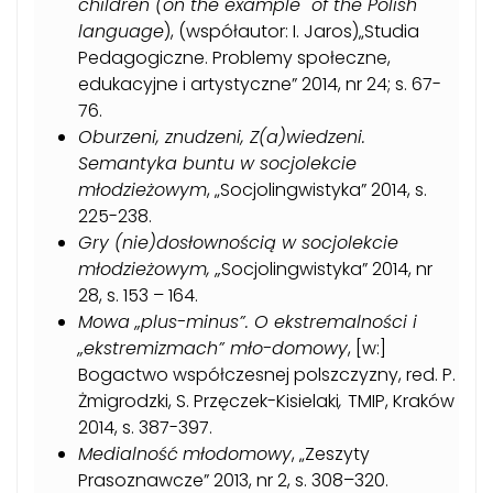
children (on the example of the Polish
language
), (współautor: I. Jaros)„Studia
Pedagogiczne.
Problemy społeczne,
edukacyjne i artystyczne” 2014, nr 24; s. 67-
76
.
Oburzeni, znudzeni, Z(a)wiedzeni.
Semantyka buntu w socjolekcie
młodzieżowym
, „Socjolingwistyka” 2014, s.
225-238
.
Gry (nie)dosłownością w socjolekcie
młodzieżowym, „
Socjolingwistyka” 2014, nr
28, s. 153 – 164
.
Mowa „plus-minus”. O ekstremalności i
„ekstremizmach” mło-domowy
, [w:]
Bogactwo współczesnej polszczyzny, red. P.
Żmigrodzki, S. Przęczek-Kisielaki
,
TMIP, Kraków
2014
, s. 387-397.
Medialność
młodomowy
, „Zeszyty
Prasoznawcze” 2013, nr 2, s. 308–320
.