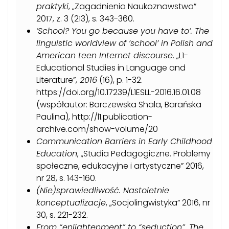
praktyki
, „Zagadnienia Naukoznawstwa”
2017, z. 3 (213), s. 343-360.
‘School? You go because you have to’. The
linguistic worldview of ‘school’ in Polish and
American teen Internet discourse
. „
L1-
Educational Studies in Language and
Literature”,
2016
(16)
, p. 1-32.
https://doi.org/10.17239/L1ESLL-2016.16.01.08
(współautor: Barczewska Shala, Barańska
Paulina), http://l1.publication-
archive.com/show-volume/20
Communication Barriers in Early Childhood
Education
, „Studia Pedagogiczne. Problemy
społeczne, edukacyjne i artystyczne” 2016,
nr 28, s. 143-160.
(Nie)sprawiedliwość. Nastoletnie
konceptualizacje
, „Socjolingwistyka” 2016, nr
30, s. 221-232.
From “enlightenment” to “seduction”. The