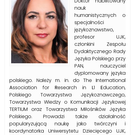
D
o
k
tor habilitowany
nauk
humanistycznych o
specjalności
językoznawstwo,
profesor UJK,
członkini Zespołu
Dydaktycznego Rady
Języka Polskiego
przy
PAN, nauczyciel
dyplomowany
języka
polskiego
.
N
ależy m. in. do The
I
nternational
A
ssociation for
R
esearch in
L
1
E
ducation
,
Polskiego Towarzystwa Językoznawczego
,
Towarzystwa Wiedzy o Komunikacji Językowej
TERTIUM oraz Towarzystwa Miłośników Języka
Polskiego.
Prowadzi
także
działalność
popularyzującą naukę jako twórczyni i
koordynatorka Uniwersytetu Dziecięcego UJK
,