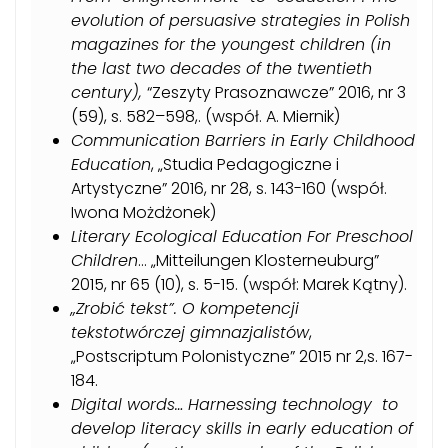
evolution of persuasive strategies in Polish
magazines for the youngest children (in
the last two decades of the twentieth
century),
“Zeszyty Prasoznawcze” 2016, nr 3
(59),
s. 582–598,.
(współ
.
A. Miernik
)
Communication Barriers in Early Childhood
Education
, „Studia Pedagogiczne i
Artystyczne” 2016, nr 28, s. 143-160 (współ
.
Iwona Możdżonek)
Literary Ecological Education For Preschool
Children
…
„Mitteilungen Klosterneuburg”
2015, nr 65 (10), s. 5-15. (współ
:
Marek Kątny)
.
„Zrobić tekst”. O kompetencji
tekstotwórczej gimnazjalistów
,
„Postscriptum Polonistyczne” 2015 nr 2,s. 167-
184
.
Digital words… Harnessing technology to
develop literacy skills in early education of