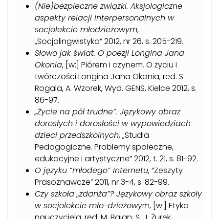
(Nie)bezpieczne związki. Aksjologiczne
aspekty relacji interpersonalnych w
socjolekcie młodzieżowym
,
„Socjolingwistyka” 2012, nr 26, s. 205-219
.
Słowo jak świat. O poezji Longina Jana
Okonia
, [w:] Piórem i czynem. O życiu i
twórczości Longina Jana Okonia, red. S.
Rogala, A. Wzorek, Wyd. GENS, Kielce 2012, s.
86-97.
„Życie na pół trudne”. Językowy obraz
dorosłych i dorosłości w wypowiedziach
dzieci przedszkolnych
, „Studia
Pedagogiczne. Problemy społeczne,
edukacyjne i artystyczne” 2012, t. 21, s. 81-92.
O języku “młodego” Internetu
, “Zeszyty
Prasoznawcze” 2011, nr 3-4, s. 82-99.
Czy szkoła „zdanża”? Językowy obraz szkoły
w socjolekcie mło-dzieżowy
m, [w:] Etyka
nauczyciela, red. M. Bajan, S. J. Żurek,