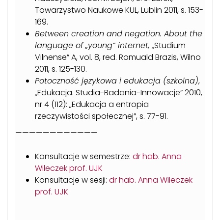
Towarzystwo Naukowe KUL, Lublin
2011
, s. 153-
169
.
Between creation and negation. About the
language of „young” internet,
„Studium
Vilnense” A, vol. 8, red.
Romuald Brazis, Wilno
2011, s. 125-130.
Potoczność językowa i edukacja (szkolna)
,
„Edukacja. Studia-Badania-Innowacje” 2010,
nr 4 (112): „Edukacja a entropia
rzeczywistości społecznej”, s. 77-91.
————————————
Konsultacje w semestrze:
dr hab. Anna
Wileczek prof. UJK
Konsultacje w sesji:
dr hab. Anna Wileczek
prof. UJK