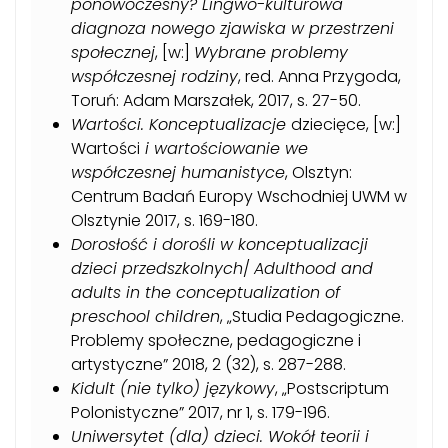
ponowoczesny? Lingwo-kulturowa
diagnoza nowego zjawiska w przestrzeni
społecznej
, [w:]
Wybrane problemy
współczesnej rodziny
, red. Anna Przygoda,
Toruń: Adam Marszałek, 2017, s. 27-50.
Wartości. Konceptualizacje
dziecięce, [w:]
Wartości
i wartościowanie we
współczesnej humanistyce
, Olsztyn:
Centrum Badań Europy Wschodniej UWM w
Olsztynie 2017, s. 169-180.
Dorosłość i dorośli w konceptualizacji
dzieci przedszkolnych
/
Adulthood and
adults in the conceptualization of
preschool children
, „Studia Pedagogiczne.
Problemy społeczne, pedagogiczne i
artystyczne” 2018, 2 (32), s. 287-288.
Kidult (nie tylko) językowy
,
„Postscriptum
Polonistyczne” 2017, nr 1, s. 179-196.
Uniwersytet (dla) dzieci. Wokół teorii i