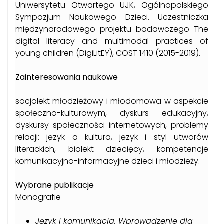
Uniwersytetu Otwartego UJK
,
Ogólnopolskiego
Sympozjum
Naukowego Dzieci.
Uczestniczka
międzynarodowego projektu badawc
z
ego
The
digital literacy and multimodal practices of
young children (DigiLitEY)
, COST 1410 (
2015-2019)
.
Zainteresowania
naukowe
s
ocjolekt młodzieżowy
i młodomowa
w aspekcie
społeczno-
kulturowym
,
dyskurs edukacyjny,
dyskursy
społeczności internetowych, problemy
relacji: język a kultura, język i styl utworów
literackich,
biolekt dziecięcy,
kompetencje
komunikacyjn
o
-informacyjne
dzieci i młodzieży
.
Wybrane publikacje
Monografie
Język i komunikacja. Wprowadzenie dla