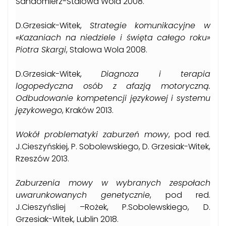
Sandomierz-Stalowa Wola 2008.
D.Grzesiak-Witek,
Strategie komunikacyjne w
«Kazaniach na niedziele i święta całego roku»
Piotra Skargi
, Stalowa Wola 2008.
D.Grzesiak-Witek,
Diagnoza i terapia
logopedyczna osób z afazją motoryczną.
Odbudowanie kompetencji językowej i systemu
językowego
, Kraków 2013.
Wokół problematyki zaburzeń mowy
, pod red.
J.Cieszyńskiej, P. Sobolewskiego, D. Grzesiak-Witek,
Rzeszów 2013.
Zaburzenia mowy w wybranych zespołach
uwarunkowanych genetycznie
, pod red.
J.Cieszyńsliej –Rożek, P.Sobolewskiego, D.
Grzesiak-Witek, Lublin 2018.