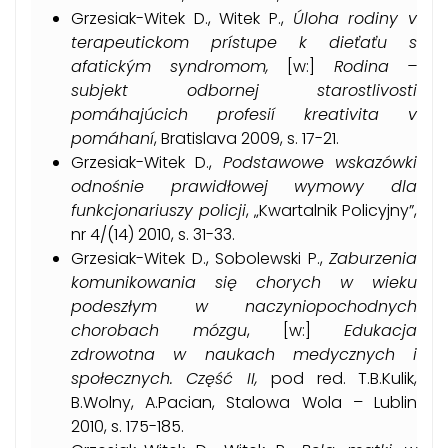
Grzesiak-Witek D., Witek P.,
Úloha rodiny v
terapeutickom prístupe k dieťaťu s
afatickým syndromom,
[w:]
Rodina –
subjekt odbornej starostlivosti
pomáhajúcich profesií kreativita v
pomáhaní
, Bratislava 2009, s. 17-21.
Grzesiak-Witek D.,
Podstawowe wskazówki
odnośnie prawidłowej wymowy dla
funkcjonariuszy policji
, „Kwartalnik Policyjny”,
nr 4/(14) 2010, s. 31-33.
Grzesiak-Witek D., Sobolewski P.,
Zaburzenia
komunikowania się chorych w wieku
podeszłym w naczyniopochodnych
chorobach mózgu
, [w:]
Edukacja
zdrowotna w naukach medycznych i
społecznych. Część II,
pod red. T.B.Kulik,
B.Wolny, A.Pacian, Stalowa Wola – Lublin
2010, s. 175-185.