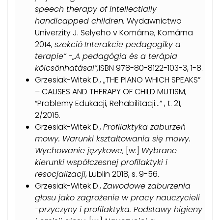
speech therapy of intellectially
handicapped children.
Wydawnictwo
Univerzity J. Selyeho v Komárne, Komárna
2014,
szekció
Interakcie pedagogiky a
terapie” -„A pedagógia és a terápia
kölcsönhatásai”,
ISBN 978-80-8122-103-3, 1-8.
Grzesiak-Witek D., „THE PIANO WHICH SPEAKS”
– CAUSES AND THERAPY OF CHILD MUTISM,
“Problemy Edukacji, Rehabilitacji…” , t. 21,
2/2015.
Grzesiak-Witek D.,
Profilaktyka zaburzeń
mowy. Warunki kształtowania się mowy.
Wychowanie językowe
, [w:]
Wybrane
kierunki współczesnej profilaktyki i
resocjalizacji
, Lublin 2018, s. 9-56.
Grzesiak-Witek D.,
Zawodowe zaburzenia
głosu jako zagrożenie w pracy nauczycieli
-przyczyny i profilaktyka. Podstawy higieny