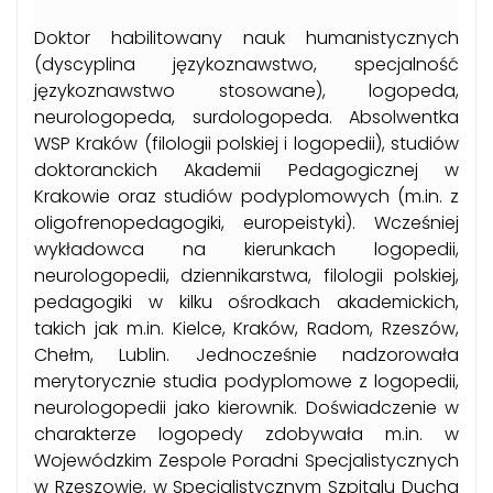
Doktor habilitowany nauk humanistycznych
(dyscyplina językoznawstwo, specjalność
językoznawstwo stosowane), logopeda,
neurologopeda, surdologopeda. Absolwentka
WSP Kraków (filologii polskiej i logopedii), studiów
doktoranckich Akademii Pedagogicznej w
Krakowie oraz studiów podyplomowych (m.in. z
oligofrenopedagogiki, europeistyki). Wcześniej
wykładowca na kierunkach logopedii,
neurologopedii, dziennikarstwa, filologii polskiej,
pedagogiki w kilku ośrodkach akademickich,
takich jak m.in. Kielce, Kraków, Radom, Rzeszów,
Chełm, Lublin. Jednocześnie nadzorowała
merytorycznie studia podyplomowe z logopedii,
neurologopedii jako kierownik. Doświadczenie w
charakterze logopedy zdobywała m.in. w
Wojewódzkim Zespole Poradni Specjalistycznych
w Rzeszowie, w Specjalistycznym Szpitalu Ducha