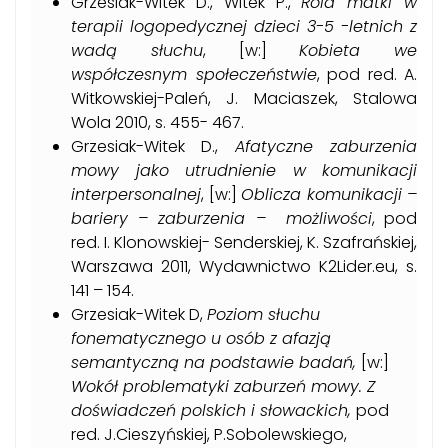
Grzesiak-Witek D., Witek P.,
Rola matki w
terapii logopedycznej dzieci 3-5 -letnich z
wadą słuchu
, [w:]
Kobieta we
współczesnym społeczeństwie
, pod red. A.
Witkowskiej-Paleń, J. Maciaszek, Stalowa
Wola 2010, s. 455- 467.
Grzesiak-Witek D.,
Afatyczne zaburzenia
mowy jako utrudnienie w komunikacji
interpersonalnej
, [w:]
Oblicza komunikacji –
bariery – zaburzenia – możliwości
, pod
red. I. Klonowskiej- Senderskiej, K. Szafrańskiej,
Warszawa 2011, Wydawnictwo K2Lider.eu, s.
141 – 154.
Grzesiak-Witek D,
Poziom słuchu
fonematycznego u osób z afazją
semantyczną na podstawie badań,
[w:]
Wokół problematyki zaburzeń mowy. Z
doświadczeń polskich i słowackich,
pod
red. J.Cieszyńskiej, P.Sobolewskiego,