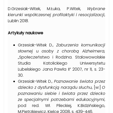
D.Grzesiak-Witek, M.Łuka, P.Witek,
Wybrane
kierunki współczesnej profilaktyki i resocjalizacji
,
Lublin 2018.
Artykuły naukowe
Grzesiak-Witek D.,
Zaburzenia komunikacji
słownej u osoby z chorobą Alzheimera,
„Społeczeństwo i Rodzina. Stalowowolskie
Studia Katolickiego Uniwersytetu
Lubelskiego Jana Pawła II” 2007, nr 11, s. 23-
30.
Grzesiak-Witek D.,
Poznawanie świata przez
dziecko z dysfunkcją narządu słuchu
, [w:]
O
poznawaniu siebie i świata przez dziecko
ze specjalnymi potrzebami edukacyjnymi
,
pod red. Wł. Pileckiej, K.Bidzińskiego,
M.Pietrzkiewicz, Kielce 2008, s. 439-446.