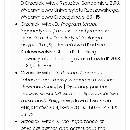
D.Grzesiak-Witek, Rzeszów-Sandomierz 2013,
Wydawnictwo Uniwersytetu Rzeszowskiego,
Wydawnictwo Diecezjalne, s. 89-115.
Grzesiak-Witek D.,
Program terapii
logopedycznej dziecka z autyzmem w
oparciu o studium indywidualnego
przypadku,
„Społeczeństwo i Rodzina.
Stalowowolskie Studia Katolickiego
Uniwersytetu Lubelskiego Jana Pawła II” 2013,
nr 37, s. 60-75.
Grzesiak-Witek D.,
Pomoc dzieciom z
zaburzeniami mowy w oparciu o własne
doświadczenie
, [w:]
Dylematy polskiej
rzeczywistości XXI wieku.
In:
Społeczeństwo.
Tożsamość. Religia
, Wydawnictwo Eikon
Plus, Kraków 2014, ISBN 978-83-60391-47-1, s.
63-72.
Grzesiak-Witek D.,
The importance of
physical games and activities in the