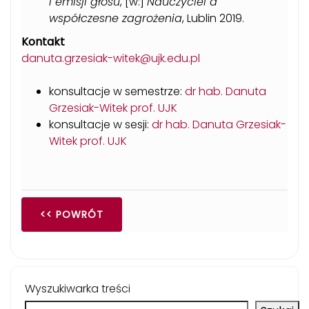
i emisji głosu
, [w:]
Nauczyciel a
współczesne zagrożenia
, Lublin 2019.
Kontakt
danuta.grzesiak-witek@ujk.edu.pl
konsultacje w semestrze:
dr hab. Danuta
Grzesiak-Witek prof. UJK
konsultacje w sesji:
dr hab. Danuta Grzesiak-
Witek prof. UJK
<< POWRÓT
Wyszukiwarka treści