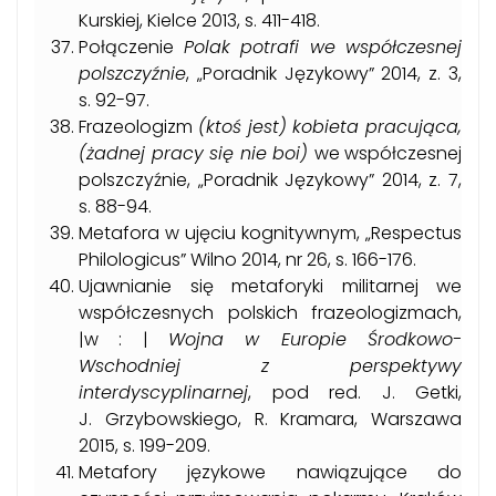
Kurskiej, Kielce 2013, s. 411-418.
Połączenie
Polak potrafi we współczesnej
polszczyźnie
, „Poradnik Językowy” 2014, z. 3,
s. 92-97.
Frazeologizm
(ktoś jest) kobieta pracująca,
(żadnej pracy się nie boi)
we współczesnej
polszczyźnie, „Poradnik Językowy” 2014, z. 7,
s. 88-94.
Metafora w ujęciu kognitywnym, „Respectus
Philologicus” Wilno 2014, nr 26, s. 166-176.
Ujawnianie się metaforyki militarnej we
współczesnych polskich frazeologizmach,
|w : |
Wojna w Europie Środkowo-
Wschodniej z perspektywy
interdyscyplinarnej
, pod red. J. Getki,
J. Grzybowskiego, R. Kramara, Warszawa
2015, s. 199-209.
Metafory językowe nawiązujące do