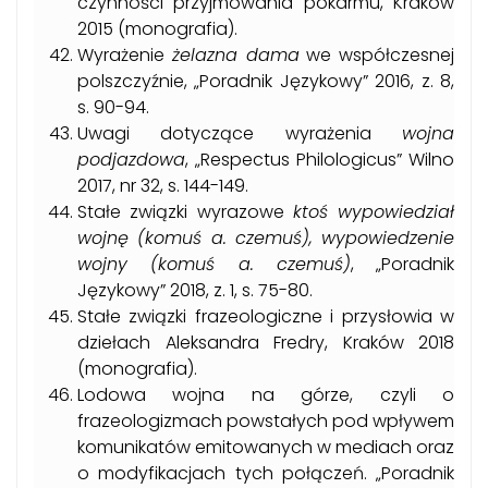
czynności przyjmowania pokarmu, Kraków
2015 (monografia).
Wyrażenie
żelazna dama
we współczesnej
polszczyźnie, „Poradnik Językowy” 2016, z. 8,
s. 90-94.
Uwagi dotyczące wyrażenia
wojna
podjazdowa
, „Respectus Philologicus” Wilno
2017, nr 32, s. 144-149.
Stałe związki wyrazowe
ktoś wypowiedział
wojnę (komuś a. czemuś), wypowiedzenie
wojny (komuś a. czemuś)
, „Poradnik
Językowy” 2018, z. 1, s. 75-80.
Stałe związki frazeologiczne i przysłowia w
dziełach Aleksandra Fredry, Kraków 2018
(monografia).
Lodowa wojna na górze, czyli o
frazeologizmach powstałych pod wpływem
komunikatów emitowanych w mediach oraz
o modyfikacjach tych połączeń. „Poradnik