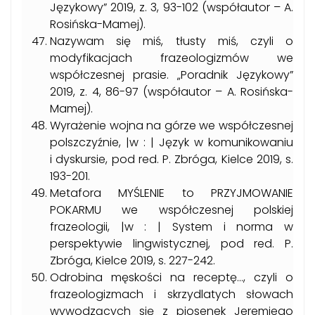
Językowy” 2019, z. 3, 93-102 (współautor – A.
Rosińska-Mamej).
Nazywam się miś, tłusty miś, czyli o
modyfikacjach frazeologizmów we
współczesnej prasie. „Poradnik Językowy”
2019, z. 4, 86-97 (współautor – A. Rosińska-
Mamej).
Wyrażenie wojna na górze we współczesnej
polszczyźnie, |w : | Język w komunikowaniu
i dyskursie, pod red. P. Zbróga, Kielce 2019, s.
193-201.
Metafora MYŚLENIE to PRZYJMOWANIE
POKARMU we współczesnej polskiej
frazeologii, |w : | System i norma w
perspektywie lingwistycznej, pod red. P.
Zbróga, Kielce 2019, s. 227-242.
Odrobina męskości na receptę…, czyli o
frazeologizmach i skrzydlatych słowach
wywodzących się z piosenek Jeremiego