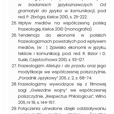
w badaniach językoznawczych
.
Od
gramatyki do języka w komunikacji
, pod
red. P. Zbróga, Kielce 2010, s. 211-222.
Wpływ mediów na współczesną polską
frazeologię, Kielce 2010 (monografia).
Tendencja do ekonomii w polskich
frazeologizmach powstałych pod wpływem
mediów, |w : | Zjawisko ekonomii w języku,
tekście i komunikacji, pod. red. R. Bizior i D.
Suski, Częstochowa 2010, s. 113-127.
Frazeologizm
Alleluja i do przodu
oraz jego
modyfikacje we współczesnej polszczyźnie,
„Poradnik Językowy” 2011, z. 2, s. 68-74.
Frazeologizmy wywodzące się z filmowej
sagi „Gwiezdne wojny” we współczesnej
polszczyźnie, „Respectus Philologicus”, Wilno
2011, nr 19, s. 144-157.
Połączenia utrwalone dzięki oddziaływaniu