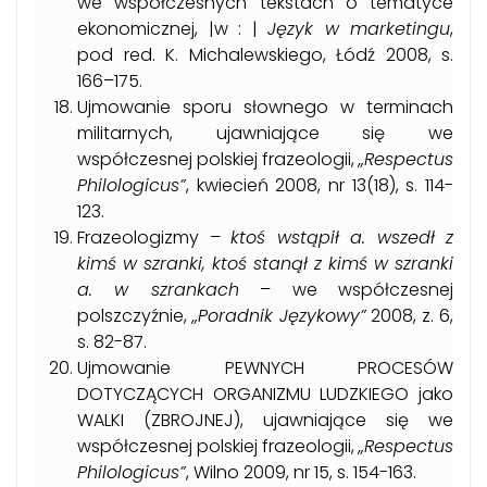
we współczesnych tekstach o tematyce
ekonomicznej, |w : |
Język w marketingu
,
pod red. K. Michalewskiego, Łódź 2008, s.
166–175.
Ujmowanie sporu słownego w terminach
militarnych, ujawniające się we
współczesnej polskiej frazeologii,
„Respectus
Philologicus”
, kwiecień 2008, nr 13(18), s. 114-
123.
Frazeologizmy –
ktoś wstąpił a. wszedł z
kimś w szranki, ktoś stanął z kimś w szranki
a. w szrankach
– we współczesnej
polszczyźnie,
„Poradnik Językowy”
2008, z. 6,
s. 82-87.
Ujmowanie PEWNYCH PROCESÓW
DOTYCZĄCYCH ORGANIZMU LUDZKIEGO jako
WALKI (ZBROJNEJ), ujawniające się we
współczesnej polskiej frazeologii,
„Respectus
Philologicus”
, Wilno 2009, nr 15, s. 154-163.