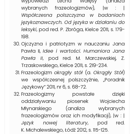
wypowiedzi Lecha Wałęsy (analiza
wybranych frazeologizmów), |w : |
Współczesna polszczyzna w badaniach
językoznawczych. Od języka w działaniu do
leksyki
, pod red. P. Zbróga, Kielce 2011, s. 179-
198.
Ojczyzna i patriotyzm w nauczaniu Jana
Pawła II,
Idee i wartości. Humaniora Jana
Pawła II
, pod red. M. Marczewskiej, Z.
Trzaskowskiego, Kielce 2011, s. 219-234.
Frazeologizm
okrągły stół
(a.
Okrągły Stół
)
we współczesnej polszczyźnie, „Poradnik
Językowy” 2011, nr 6, s. 68-72.
Frazeologizmy powstałe dzięki
oddziaływaniu piosenek Wojciecha
Młynarskiego (analiza wybranych
frazeologizmów oraz ich modyfikacji), |w : |
Język nowej literatury
, pod red.
K. Michalewskiego, Łódź 2012, s. 115-125.