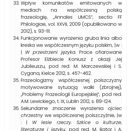
Wpływ komunikatów emitowanych w
mediach na współczesną polską
frazeologię, „Annales UMCS”, sectio FF
Philologiae, vol. XXVII, 2009 (opublikowano w
2012), s. 93-111.
Funkcjonowanie wyrażenia gruba linia albo
kreska we współczesnym języku polskim, |w :
|
W przestrzeni języka.
Prace ofiarowane
Profesor Elżbiecie Koniusz z okazji Jej
Jubileuszu, pod red. M. Marczewskiej i S.
Cygana, Kielce 2012, s. 457-462.
Frazeologizmy współczesnej polszczyzny
motywowane sytuacją walki (zbrojnej),
„Problemy Frazeologii Europejskiej”, pod red.
A.M. Lewickiego, t. IX, Lublin 2012, s. 89-124.
Sekundarne znaczenie wyrażenia
ojciec
chrzestny
we współczesnej polszczyźnie, |w
: |
W lesie rzeczy. Szkice o kulturze,
literaturze i języku,
pod red. M. Bator i A.