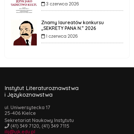
3 czerwca 2026
Znamy laureatów konkursu
„SEKRETY PANA N.” 2026
1 czerwca 2026
Instytut Literaturoznawstwa
i Językoznawstwa
ul. Uniwersytecka 17
25-406 Kielce
Sekretariat Naukowy Instytutu
(41) 349 7120, (41) 349 7115
ilij@ujk.edu.pl