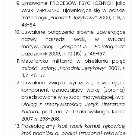
Ujmowanie PROCESÓW PSYCHICZNYCH jako
WALKI ZBROJNEJ, ujawniające się w polskiej
frazeologii
, „Poradnik Językowy”
2006, z. 8, s.
43-54.
Utrwalone połączenia słowne, zawierające
nazwy narzędzi walki, w sytuacji
motywującej,
„Respectus Philologicus”
,
październik 2006, nr 10 (15), s. 145-157.
Metaforyka militarna w określaniu pojęć
miłość
i
zaloty, „Poradnik Językowy”
2007, z.
3, s. 46-57.
Utrwalone związki wyrazowe, zawierające
komponent oznaczający walkę (zbrojną),
przedstawiane w sytuacji motywującej, |w : |
Dialog z rzeczywistością. Język. Literatura.
Kultura,
pod red. Z. Trzaskowskiego, Kielce
2007, s. 253-268.
Frazeologizmy
ktoś rzucił komuś rękawicę,
ktoś podniósł a. podjął (rzuconą) rękawicę