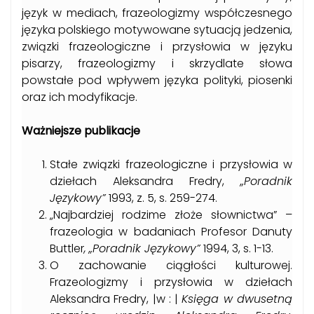
język w mediach, frazeologizmy współczesnego
języka polskiego motywowane sytuacją jedzenia,
związki frazeologiczne i przysłowia w języku
pisarzy, frazeologizmy i skrzydlate słowa
powstałe pod wpływem języka polityki, piosenki
oraz ich modyfikacje.
Ważniejsze publikacje
Stałe związki frazeologiczne i przysłowia w
dziełach Aleksandra Fredry,
„Poradnik
Językowy”
1993, z. 5, s. 259-274.
„Najbardziej rodzime złoże słownictwa” –
frazeologia w badaniach Profesor Danuty
Buttler
,
„Poradnik Językowy”
1994, 3, s. 1-13.
O zachowanie ciągłości kulturowej.
Frazeologizmy i przysłowia w dziełach
Aleksandra Fredry, |w : |
Księga w dwusetną