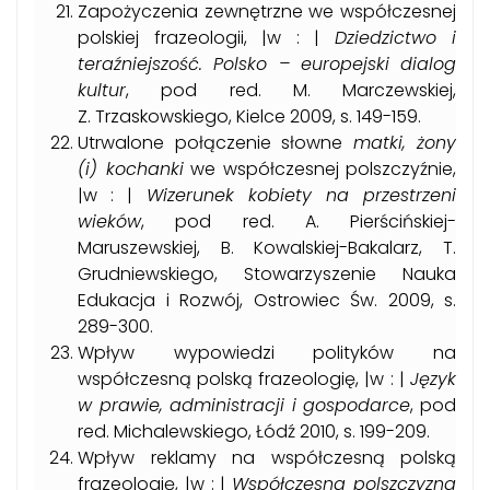
Zapożyczenia zewnętrzne we współczesnej
polskiej frazeologii, |w : |
Dziedzictwo i
teraźniejszość. Polsko – europejski dialog
kultur
, pod red. M. Marczewskiej,
Z. Trzaskowskiego, Kielce 2009, s. 149-159.
Utrwalone połączenie słowne
matki, żony
(i) kochanki
we współczesnej polszczyźnie,
|w : |
Wizerunek kobiety na przestrzeni
wieków
, pod red. A. Pierścińskiej-
Maruszewskiej, B. Kowalskiej-Bakalarz, T.
Grudniewskiego, Stowarzyszenie Nauka
Edukacja i Rozwój, Ostrowiec Św. 2009, s.
289-300.
Wpływ wypowiedzi polityków na
współczesną polską frazeologię, |w : |
Język
w prawie, administracji i gospodarce
, pod
red. Michalewskiego, Łódź 2010, s. 199-209.
Wpływ reklamy na współczesną polską
frazeologię, |w : |
Współczesna polszczyzna