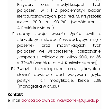
Przybory oraz modyfikacjach tych
połączeń, |w : | Z problematyki badań
literaturoznawczych, pod red. M. Krzysztofik,
Kielce 2019, s. 193-210 (współautor –
A. Rosińska-Mamej).
Lubmy swoje wesołe życie
, czyli o
„skrzydlatych słowach” wywodzących się z
piosenek oraz modyfikacjach tych
połączeń we współczesnej polszczyźnie,
„Respectus Philologicus” Wilno 2019, nr 36,
s. 32-46 (współautor – A. Rosińska-Mamej).
Związki frazeologiczne oraz „skrzydlate
słowa” powstałe pod wpływem języka
polityki i ich modyfikacje, Kielce 2019
(monografia w druku).
Kontakt
e-mail:
dorota.polowniak-wawrzonek@ujk.edu.pl