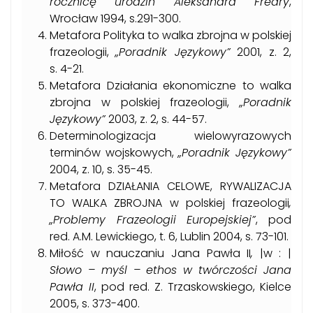
rocznicę urodzin Aleksandra Fredry
,
Wrocław 1994, s.291-300.
Metafora Polityka to walka zbrojna w polskiej
frazeologii,
„Poradnik Językowy”
2001, z. 2,
s. 4-21.
Metafora Działania ekonomiczne to walka
zbrojna w polskiej frazeologii,
„Poradnik
Językowy”
2003, z. 2, s. 44-57.
Determinologizacja wielowyrazowych
terminów wojskowych,
„Poradnik Językowy”
2004, z. 10, s. 35-45.
Metafora DZIAŁANIA CELOWE, RYWALIZACJA
TO WALKA ZBROJNA w polskiej frazeologii
,
„Problemy Frazeologii Europejskiej”
, pod
red. A.M. Lewickiego, t. 6, Lublin 2004, s. 73-101.
Miłość w nauczaniu Jana Pawła II
,
|w : |
Słowo – myśl – ethos w twórczości Jana
Pawła II
, pod red. Z. Trzaskowskiego, Kielce
2005, s. 373-400.