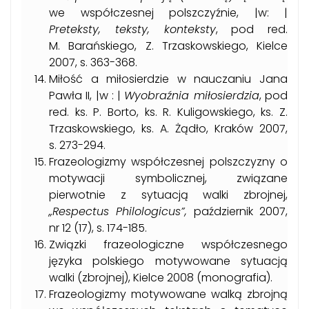
we współczesnej polszczyźnie, |w: |
Preteksty, teksty, konteksty
, pod red.
M. Barańskiego, Z. Trzaskowskiego, Kielce
2007, s. 363-368.
Miłość a miłosierdzie w nauczaniu Jana
Pawła II, |w : |
Wyobraźnia miłosierdzia
, pod
red. ks. P. Borto, ks. R. Kuligowskiego, ks. Z.
Trzaskowskiego, ks. A. Żądło, Kraków 2007,
s. 273-294.
Frazeologizmy współczesnej polszczyzny o
motywacji symbolicznej, związane
pierwotnie z sytuacją walki zbrojnej,
„Respectus Philologicus”,
październik 2007,
nr 12 (17), s. 174-185.
Związki frazeologiczne współczesnego
języka polskiego motywowane sytuacją
walki (zbrojnej), Kielce 2008 (monografia).
Frazeologizmy motywowane walką zbrojną