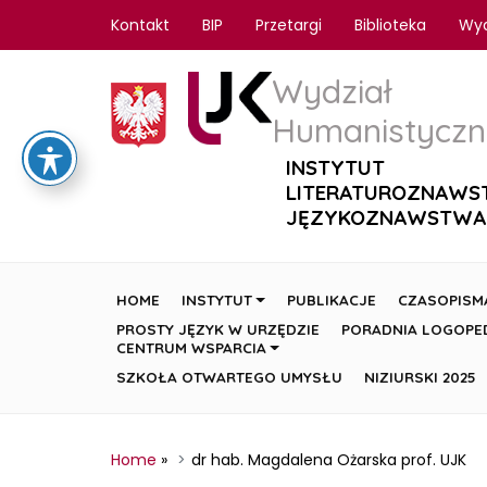
Kontakt
BIP
Przetargi
Biblioteka
Wy
Wydział
Humanistyczn
INSTYTUT
LITERATUROZNAWS
JĘZYKOZNAWSTWA
HOME
INSTYTUT
PUBLIKACJE
CZASOPISM
PROSTY JĘZYK W URZĘDZIE
PORADNIA LOGOPE
CENTRUM WSPARCIA
SZKOŁA OTWARTEGO UMYSŁU
NIZIURSKI 2025
Home
»
dr hab. Magdalena Ożarska prof. UJK