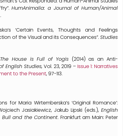
r Smart’s Cat Responded: a Human-Animal Studies
fry”.
HumAnimalia: a Journal of Human/Animal
2.
ska’s ‘Certain Events, Thoughts and Feelings
uction of the Visual and its Consequences”.
Studies
s
The House is Full of Yogis
(2014) as an Anti-
f English Studies,
Vol. 23, 2019 –
Issue 1
: Narratives
nment to the Present
, 97-113.
ons for Maria Wirtemberska’s ‘Original Romance’:
Wojciech Jasiakiewicz, Jakub Lipski (eds.),
English
n Bull and the Continent
. Frankfurt am Main: Peter