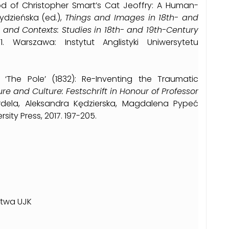
d of Christopher Smart’s Cat Jeoffry: A Human-
ydzieńska (ed.),
Things and Images in 18th- and
s and Contexts: Studies in 18th- and 19th-Century
1. Warszawa: Instytut Anglistyki Uniwersytetu
 ‘The Pole’ (1832): Re-Inventing the Traumatic
ture and Culture: Festschrift in Honour of Professor
dela, Aleksandra Kędzierska, Magdalena Pypeć
sity Press, 2017. 197-205.
stwa UJK