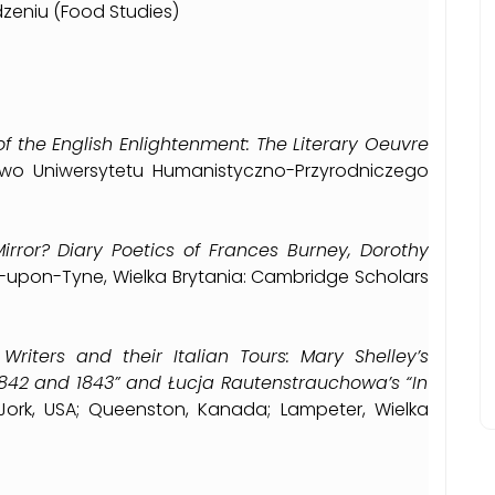
jedzeniu (Food Studies)
f the English Enlightenment: The Literary Oeuvre
two Uniwersytetu Humanistyczno-Przyrodniczego
irror? Diary Poetics of Frances Burney, Dorothy
upon-Tyne, Wielka Brytania: Cambridge Scholars
iters and their Italian Tours: Mary Shelley’s
1842 and 1843” and Łucja Rautenstrauchowa’s “In
Jork, USA; Queenston, Kanada; Lampeter, Wielka