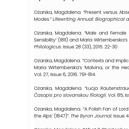
Ożarska, Magdalena. “Present versus Abs
Modes.”
Lifewriting Annual: Biographical
Ożarska, Magdalena. “Male and Female C
Sensibility’ (1811) and Maria Wirtemberska’s ‘
Philologicus
. Issue 28 (33), 2015. 22-30
Ożarska, Magdalena. “Contexts and Implicat
Maria Wirtemberska’s ‘Malvina, or the Heart
Vol. 27, Issue 6, 2016. 791-814.
Ożarska, Magdalena. “Łucja Rautenstrauc
Časopis pro slovanskou filologii
. Vol. 85, I
Ożarska, Magdalena. “A Polish Fan of Lor
the Alps’ (1847)”.
The Byron Journal.
Issue 44