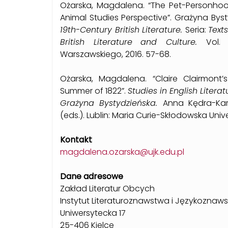
Ożarska, Magdalena. “The Pet-Personhoo
Animal Studies Perspective”. Grażyna Byst
19th-Century British Literature.
Seria:
Text
British Literature
and Culture.
Vol. 
Warszawskiego, 2016. 57-68.
Ożarska, Magdalena. “Claire Clairmont’s
Summer of 1822”.
Studies in English Litera
Grażyna Bystydzieńska.
Anna Kędra-Kar
(eds.). Lublin: Maria Curie-Skłodowska Univer
Kontakt
magdalena.ozarska@ujk.edu.pl
Dane adresowe
Zakład Literatur Obcych
Instytut Literaturoznawstwa i Językoznaw
Uniwersytecka 17
25-406 Kielce