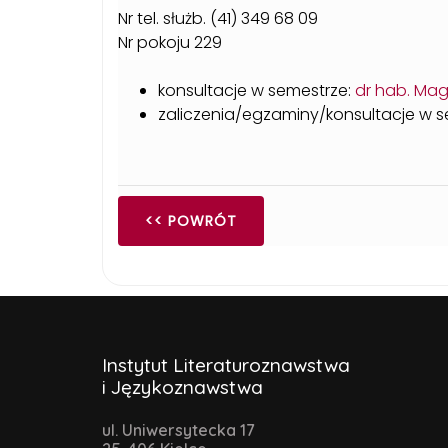
Nr tel. służb. (41) 349 68 09
Nr pokoju 229
konsultacje w semestrze:
dr hab. Mag
zaliczenia/egzaminy/konsultacje w se
<< POWRÓT
Instytut Literaturoznawstwa
i Językoznawstwa
ul. Uniwersytecka 17