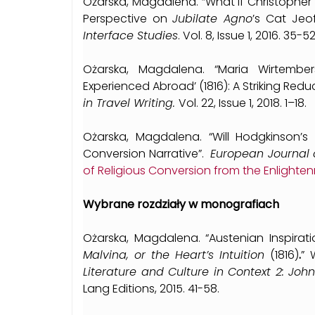
Ożarska, Magdalena. “What if Christophe
Perspective on
Jubilate Agno
’s Cat Jeof
Interface Studies
. Vol. 8, Issue 1, 2016. 35-5
Ożarska, Magdalena. “Maria Wirtember
Experienced Abroad’ (1816): A Striking Red
in Travel Writing.
Vol. 22, Issue 1, 2018. 1–18.
Ożarska, Magdalena. “Will Hodgkinson’
Conversion Narrative”.
European Journal o
of Religious Conversion from the Enlighte
Wybrane rozdziały w monografiach
Ożarska, Magdalena. “Austenian Inspirati
Malvina, or the Heart’s Intuition
(1816)
.
” 
Literature and Culture in Context 2: Joh
Lang Editions, 2015. 41-58.