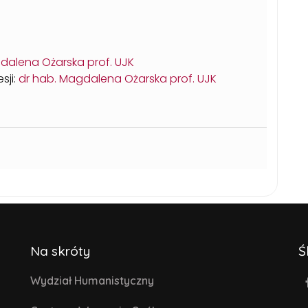
dalena Ożarska prof. UJK
sji:
dr hab. Magdalena Ożarska prof. UJK
Na skróty
Ś
Wydział Humanistyczny