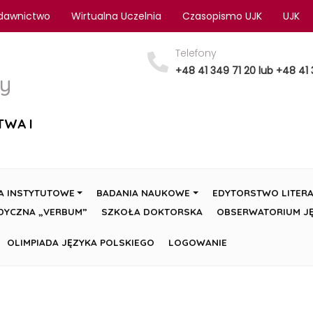
dawnictwo
Wirtualna Uczelnia
Czasopismo UJK
UJK
Telefony
+48 41 349 71 20 lub +48 41 
y
TWA I
A INSTYTUTOWE
BADANIA NAUKOWE
EDYTORSTWO LITERA
DYCZNA „VERBUM”
SZKOŁA DOKTORSKA
OBSERWATORIUM JĘ
OLIMPIADA JĘZYKA POLSKIEGO
LOGOWANIE