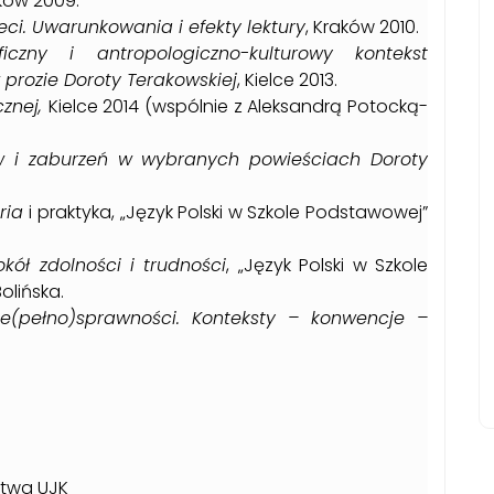
aków 2009.
eci. Uwarunkowania i efekty lektury
, Kraków 2010.
ficzny i antropologiczno-kulturowy kontekst
 prozie Doroty Terakowskiej
, Kielce 2013.
znej,
Kielce 2014 (wspólnie z Aleksandrą Potocką-
tów i zaburzeń w wybranych powieściach Doroty
oria
i praktyka, „Język Polski w Szkole Podstawowej”
kół zdolności i trudności
, „Język Polski w Szkole
olińska.
 nie(pełno)sprawności. Konteksty – konwencje –
stwa UJK