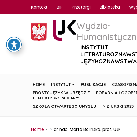
Kontakt
BIP
Przetargi
Biblioteka
Wy
Wydział
Humanistyczn
INSTYTUT
LITERATUROZNAWS
JĘZYKOZNAWSTWA
HOME
INSTYTUT
PUBLIKACJE
CZASOPISM
PROSTY JĘZYK W URZĘDZIE
PORADNIA LOGOPE
CENTRUM WSPARCIA
SZKOŁA OTWARTEGO UMYSŁU
NIZIURSKI 2025
Home
»
dr hab. Marta Bolińska, prof. UJK