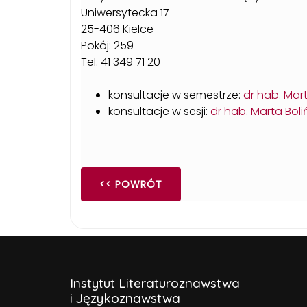
Uniwersytecka 17
25-406 Kielce
Pokój: 259
Tel. 41 349 71 20
konsultacje w semestrze:
dr hab. Mart
konsultacje w sesji:
dr hab. Marta Boli
<< POWRÓT
Instytut Literaturoznawstwa
i Językoznawstwa