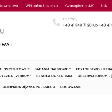
dawnictwo
Wirtualna Uczelnia
Czasopismo UJK
UJK
Telefony
+48 41 349 71 20 lub +48 41 
y
TWA I
A INSTYTUTOWE
BADANIA NAUKOWE
EDYTORSTWO LITERA
DYCZNA „VERBUM”
SZKOŁA DOKTORSKA
OBSERWATORIUM JĘ
OLIMPIADA JĘZYKA POLSKIEGO
LOGOWANIE