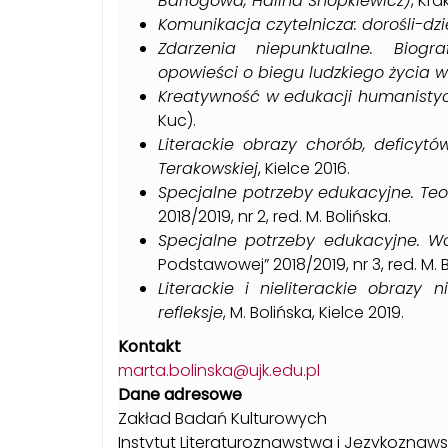
Barłogowa, Halina Snopkiewicz)
, Kr
Komunikacja czytelnicza: dorośli-dzi
Zdarzenia niepunktualne. Biogra
opowieści o biegu ludzkiego życia w
Kreatywność w edukacji humanistyc
Kuc).
Literackie obrazy chorób, deficy
Terakowskiej
, Kielce 2016.
Specjalne potrzeby edukacyjne. Te
2018/2019, nr 2, red. M. Bolińska.
Specjalne potrzeby edukacyjne. Wo
Podstawowej” 2018/2019, nr 3, red. M. B
Literackie i nieliterackie obrazy
refleksje
, M. Bolińska, Kielce 2019.
Kontakt
marta.bolinska@ujk.edu.pl
Dane adresowe
Zakład Badań Kulturowych
Instytut Literaturoznawstwa i Językoznaw