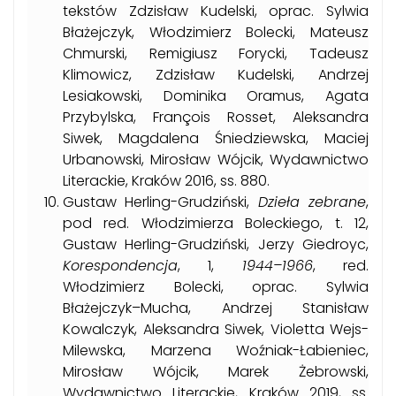
tekstów Zdzisław Kudelski, oprac. Sylwia
Błażejczyk, Włodzimierz Bolecki, Mateusz
Chmurski, Remigiusz Forycki, Tadeusz
Klimowicz, Zdzisław Kudelski, Andrzej
Lesiakowski, Dominika Oramus, Agata
Przybylska, François Rosset, Aleksandra
Siwek, Magdalena Śniedziewska, Maciej
Urbanowski, Mirosław Wójcik, Wydawnictwo
Literackie, Kraków 2016, ss. 880.
Gustaw Herling-Grudziński,
Dzieła zebrane
,
pod red. Włodzimierza Boleckiego, t. 12,
Gustaw Herling-Grudziński, Jerzy Giedroyc,
Korespondencja
, 1,
1944–1966
, red.
Włodzimierz Bolecki, oprac. Sylwia
Błażejczyk–Mucha, Andrzej Stanisław
Kowalczyk, Aleksandra Siwek, Violetta Wejs-
Milewska, Marzena Woźniak-Łabieniec,
Mirosław Wójcik, Marek Żebrowski,
Wydawnictwo Literackie, Kraków 2019, ss.