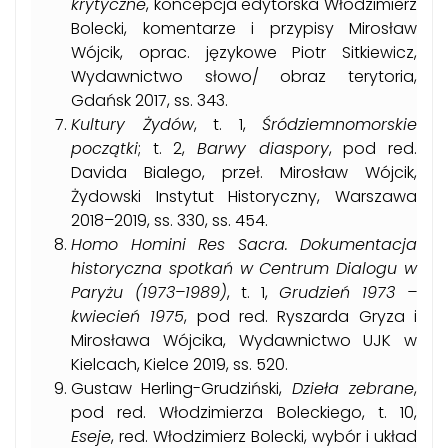
krytyczne
, koncepcja edytorska Włodzimierz
Bolecki, komentarze i przypisy Mirosław
Wójcik, oprac. językowe Piotr Sitkiewicz,
Wydawnictwo słowo/ obraz terytoria,
Gdańsk 2017, ss. 343.
Kultury Żydów
, t. 1,
Śródziemnomorskie
początki
; t. 2,
Barwy diaspory
, pod red.
Davida Bialego, przeł. Mirosław Wójcik,
Żydowski Instytut Historyczny, Warszawa
2018–2019, ss. 330, ss. 454.
Homo Homini Res Sacra. Dokumentacja
historyczna spotkań w Centrum Dialogu w
Paryżu (1973–1989)
, t. 1,
Grudzień 1973 –
kwiecień 1975
, pod red. Ryszarda Gryza i
Mirosława Wójcika, Wydawnictwo UJK w
Kielcach, Kielce 2019, ss. 520.
Gustaw Herling-Grudziński,
Dzieła zebrane
,
pod red. Włodzimierza Boleckiego, t. 10,
Eseje
, red. Włodzimierz Bolecki, wybór i układ