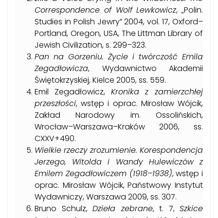
Correspondence of Wolf Lewkowicz
, „Polin.
Studies in Polish Jewry” 2004, vol. 17, Oxford–
Portland, Oregon, USA, The Littman Library of
Jewish Civilization, s. 299–323.
Pan na Gorzeniu. Życie i twórczość Emila
Zegadłowicza
, Wydawnictwo Akademii
Świętokrzyskiej, Kielce 2005, ss. 559.
Emil Zegadłowicz,
Kronika z zamierzchłej
przeszłości
, wstęp i oprac. Mirosław Wójcik,
Zakład Narodowy im. Ossolińskich,
Wrocław–Warszawa–Kraków 2006, ss.
CXXV+490.
Wielkie rzeczy zrozumienie. Korespondencja
Jerzego, Witolda i Wandy Hulewiczów z
Emilem Zegadłowiczem (1918–1938)
, wstęp i
oprac. Mirosław Wójcik, Państwowy Instytut
Wydawniczy, Warszawa 2009, ss. 307.
Bruno Schulz,
Dzieła zebrane
, t. 7,
Szkice