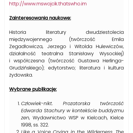
http://www.mswojcik.thatswho.im
Zainteresowania naukowe:
Historia literatury dwudziestolecia
międzywojennego (twórczość Emila
Zegadłowicza, Jerzego i Witolda Hulewiczów,
działalność teatralna Stanisławy Wysockiej)
i współczesna (twórczość Gustawa Herlinga­
Grudzińskiego); edytorstwo; literatura i kultura
żydowska.
Wybrane publikacje:
Człowiek-nikt. Prozatorska twórczość
Edwarda Stachury w kontekście buddyzmu
zen
, Wydawnictwo WSP w Kielcach, Kielce
1998, ss. 322.
Like a Voice Crying in the Wilderness. The