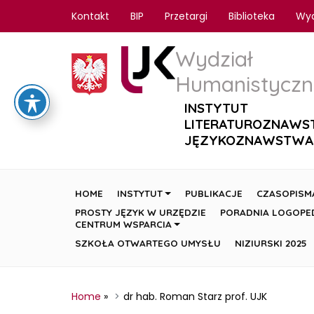
Kontakt
BIP
Przetargi
Biblioteka
Wy
Wydział
Humanistyczn
INSTYTUT
LITERATUROZNAWS
JĘZYKOZNAWSTWA
HOME
INSTYTUT
PUBLIKACJE
CZASOPISM
PROSTY JĘZYK W URZĘDZIE
PORADNIA LOGOPE
CENTRUM WSPARCIA
SZKOŁA OTWARTEGO UMYSŁU
NIZIURSKI 2025
Home
»
dr hab. Roman Starz prof. UJK