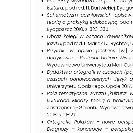
Problemy wyznaczania pól tematy
kultura
, pod red. H. Bartwickiej, Bydgos
Schematyzm uczniowskich opisów k
teorią a praktyką edukacyjną
, pod r
Bydgoszcz 2010, s. 323-335.
Obraz kolegi w oczach rówieśnikó
języku
, pod red. L. Mariak i J. Rychter
Przyimki w opisie postaci
, [w:]
dedykowane Profesor Halinie Wiśni
Wydawnictwo Uniwersytetu Marii Curie-
Dydaktyka ortografii w czasach (p
czasach ponowoczesnych. Język a
Uniwersytetu Opolskiego, Opole 2017, s
Pola tematyczne wyrazu „kultura” w
kulturach
.
Między teorią a praktyk
Jastrzębskiej-Golonki, Wydawnictw
2018, s. 111-127.
Ortografia Polaków – nowe persp
Diagnozy – koncepcje – perspekt