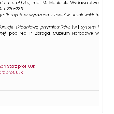
ia i praktyka
, red. M. Maciołek, Wydawnictwo
, s. 220-235.
graficznych w wyrazach z tekstów uczniowskich
,
.
funkcję składniową przymiotników
, [w:]
System i
nej
, pod red. P. Zbróga, Muzeum Narodowe w
an Starz prof. UJK
rz prof. UJK