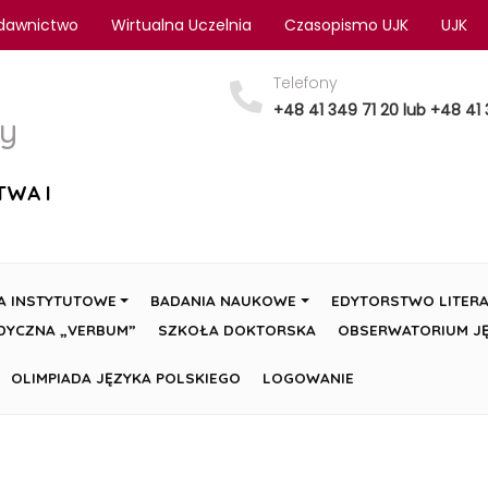
dawnictwo
Wirtualna Uczelnia
Czasopismo UJK
UJK
Telefony
+48 41 349 71 20 lub +48 41 
y
TWA I
A INSTYTUTOWE
BADANIA NAUKOWE
EDYTORSTWO LITERA
DYCZNA „VERBUM”
SZKOŁA DOKTORSKA
OBSERWATORIUM JĘ
OLIMPIADA JĘZYKA POLSKIEGO
LOGOWANIE