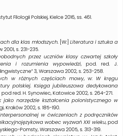
stytut Filologii Polskiej, Kielce 2016, ss. 461.
ach dla klas młodszych.
[W:]
Literatura i sztuka a
w 2001, s. 231-235.
obodnych przez uczniów klasy czwartej szkoły
zenia i rozumienia wypowiedzi
, pod. red. J.
ingwistyczne” 3, Warszawa 2002, s. 253-258.
nych w różnych częściach mowy
, w:
W kręgu
atury polskiej. Księga jubileuszowa dedykowana
, pod red. H. Synowiec, Katowice 2002, s. 264-271.
k jako narzędzie kształcenia polonistycznego w
ygi, Kraków 2002, s. 185-190.
interpersonalnej w ćwiczeniach z podręczników
nikacyjnojęzykowa wobec wyzwań XXI wieku
, pod
rayskiego-Pomsty, Warszawa 2005, s. 313-319.