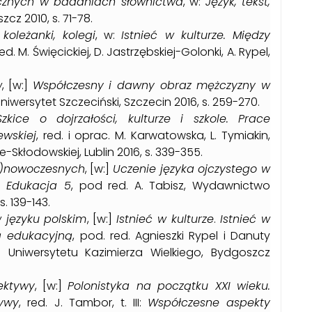
cznych w badaniach słownictwa
, w:
Język, tekst,
zcz 2010, s. 71-78.
oleżanki, kolegi
, w:
Istnieć w kulturze. Między
ed. M. Święcickiej, D. Jastrzębskiej-Golonki, A. Rypel,
w
, [w:]
Współczesny i dawny obraz mężczyzny w
, Uniwersytet Szczeciński, Szczecin 2016, s. 259-270.
Szkice o dojrzałości, kulturze i szkole. Prace
ewskiej
, red. i oprac. M. Karwatowska, L. Tymiakin,
Skłodowskiej, Lublin 2016, s. 339-355.
o)nowoczesnych
, [w:]
Uczenie języka ojczystego w
 Edukacja 5
, pod red. A. Tabisz, Wydawnictwo
. 139-143.
 języku polskim
, [w:]
Istnieć w kulturze
.
Istnieć w
ą edukacyjną
, pod. red. Agnieszki Rypel i Danuty
o Uniwersytetu Kazimierza Wielkiego, Bydgoszcz
ektywy
, [w:]
Polonistyka na początku XXI wieku.
ywy
, red. J. Tambor, t. III:
Współczesne aspekty