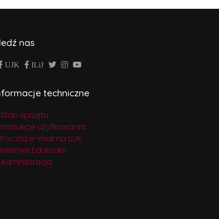
ledź nas
UJK
ILiJ
nformacje techniczne
Stan sprzętu
Instrukcje użytkowania
Poczta e-mail na UJK
Internet Eduroam
Administracja