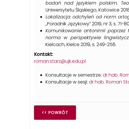
badań nad językiem polskim. Teor
Uniwersytetu Śląskiego, Katowice 2018
Lokalizacja odchyleń od norm orto
„Poradnik Językowy” 2019, nr 3, s. 71-80
Komunikowanie antonimii poprzez 
norma w perspektywie lingwistycz
Kielcach, Kielce 2019, s. 249-256.
Kontakt:
roman.starz@ujk.edu.pl
Konsultacje w semestrze:
dr hab. Rom
Konsultacje w sesji:
dr hab. Roman Sta
<< POWRÓT