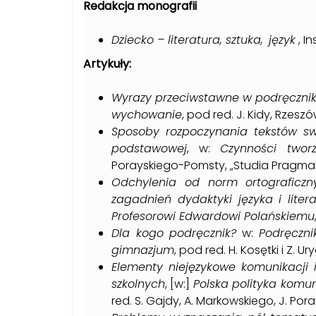
Redakcja monografii
Dziecko – literatura, sztuka, język
, In
Artykuły:
Wyrazy przeciwstawne w podręcznik
wychowanie
, pod red. J. Kidy, Rzeszó
Sposoby rozpoczynania tekstów sw
podstawowej
, w:
Czynności twor
Porayskiego-Pomsty, „Studia Pragmal
Odchylenia od norm ortograficz
zagadnień dydaktyki języka i liter
Profesorowi Edwardowi Polańskiemu
Dla kogo podręcznik?
w:
Podręczni
gimnazjum
, pod red. H. Kosętki i Z. Ur
Elementy niejęzykowe komunikacji 
szkolnych
, [w:]
Polska polityka komu
red. S. Gajdy, A. Markowskiego, J. Po