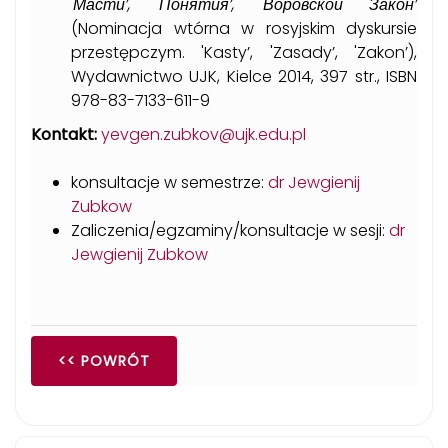
'Масти’, 'Понятия’, 'Воровской Закон’
(Nominacja wtórna w rosyjskim dyskursie
przestępczym. 'Kasty’, 'Zasady’, 'Zakon’),
Wydawnictwo UJK, Kielce 2014, 397 str., ISBN
978-83-7133-611-9
Kontakt:
yevgen.zubkov@ujk.edu.pl
konsultacje w semestrze:
dr Jewgienij
Zubkow
Zaliczenia/egzaminy/konsultacje w sesji:
dr
Jewgienij Zubkow
<< POWRÓT