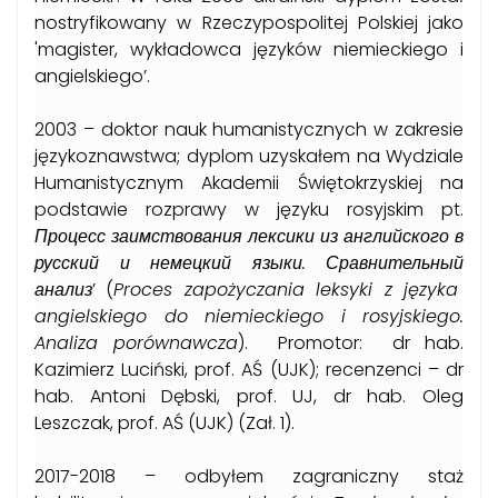
nostryfikowany w Rzeczypospolitej Polskiej jako
'magister, wykładowca języków niemieckiego i
angielskiego’.
2003 – doktor nauk humanistycznych w zakresie
językoznawstwa; dyplom uzyskałem na Wydziale
Humanistycznym Akademii Świętokrzyskiej na
podstawie rozprawy w języku rosyjskim pt.
Процесс заимствования лексики из английского в
русский и немецкий языки. Сравнительный
анализ
’ (
Proces zapożyczania leksyki z języka
angielskiego do niemieckiego i rosyjskiego.
Analiza porównawcza
). Promotor: dr hab.
Kazimierz Luciński, prof. AŚ (UJK); recenzenci – dr
hab. Antoni Dębski, prof. UJ, dr hab. Oleg
Leszczak, prof. AŚ (UJK) (Zał. 1).
2017-2018 – odbyłem zagraniczny staż