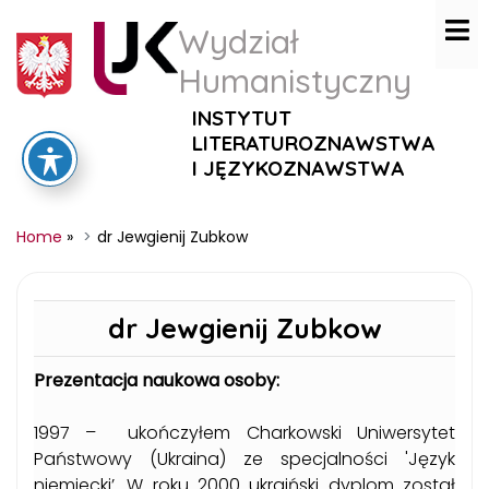
Wydział
Humanistyczny
INSTYTUT
LITERATUROZNAWSTWA
I JĘZYKOZNAWSTWA
Home
»
dr Jewgienij Zubkow
dr Jewgienij Zubkow
Prezentacja naukowa osoby:
1997 – ukończyłem Charkowski Uniwersytet
Państwowy (Ukraina) ze specjalności 'Język
niemiecki’. W roku 2000 ukraiński dyplom został