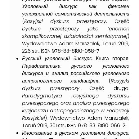
Уголовный дискурс как феномен
усложненной семиотической деятельности
(
Rosyjski
dyskurs
przest
ę
pczy
. Część
Dyskurs przestępczy jako fenomen
skomplikowanej działalności semiotycznej
)
Wydawnictwo Adam Marszałek, Toruń 2019,
226 str., ISBN 978-83-8180-058-7
Русский уголовный дискурс
. Книга вторая.
Парадигматика русского уголовного
дискурса и анализ российского уголовного
антропогенного ландшафта
(
Rosyjski
dyskurs
przest
ę
pczy
. Część druga.
Paradygmatyka rosyjskiego dyskursu
przestępczego oraz analiza przestępczego
krajobrazu antropogenicznego
w Federacji
Rosyjskiej
)
,
Wydawnictwo Adam Marszałek,
Toruń 2019, 301 str., ISBN 978-83-8180-066-2
Иносказание в русском уголовном дискурсе.