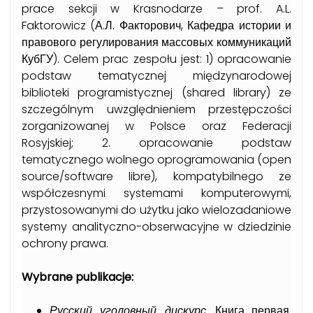
prace sekcji w Krasnodarze – prof. A.L.
Faktorowicz (А.Л. Факторович, Кафедра истории и
правового регулирования массовых коммуникаций
КубГУ). Celem prac zespołu jest: 1) opracowanie
podstaw tematycznej międzynarodowej
biblioteki programistycznej (shared library) ze
szczególnym uwzględnieniem przestępczości
zorganizowanej w Polsce oraz Federacji
Rosyjskiej; 2. opracowanie podstaw
tematycznego wolnego oprogramowania (open
source/software libre), kompatybilnego ze
współczesnymi systemami komputerowymi,
przystosowanymi do użytku jako wielozadaniowe
systemy analityczno-obserwacyjne w dziedzinie
ochrony prawa.
Wybrane publikacje:
Русский уголовный дискурс
. Книга первая.