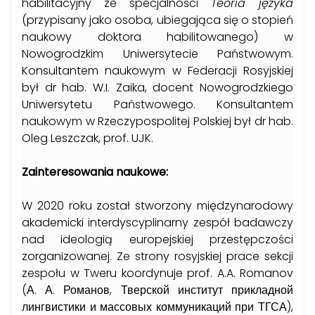
habilitacyjny ze specjalności
Teoria języka
(przypisany jako osoba, ubiegająca się o stopień
naukowy doktora habilitowanego) w
Nowogrodzkim Uniwersytecie Państwowym.
Konsultantem naukowym w Federacji Rosyjskiej
był dr hab. W.I. Zaika, docent Nowogrodzkiego
Uniwersytetu Państwowego. Konsultantem
naukowym w Rzeczypospolitej Polskiej był dr hab.
Oleg Leszczak, prof. UJK.
Zainteresowania naukowe:
W 2020 roku został stworzony międzynarodowy
akademicki interdyscyplinarny zespół badawczy
nad ideologią europejskiej przestępczości
zorganizowanej. Ze strony rosyjskiej prace sekcji
zespołu w Tweru koordynuje prof. A.A. Romanov
(А. А. Романов, Тверской институт прикладной
лингвистики и массовых коммуникаций при ТГСА),