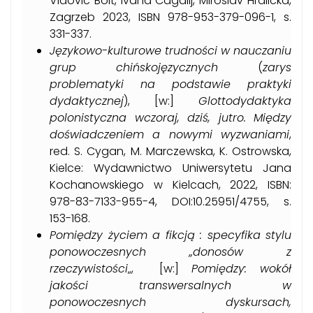
Vidovic Bolt, Ivana Cagalij, Miroslav Hrdlicka,
Zagrzeb 2023, ISBN 978-953-379-096-1, s.
331-337.
Językowo-kulturowe trudności w nauczaniu
grup chińskojęzycznych
(
zarys
problematyki na podstawie praktyki
dydaktycznej
), [w:]
Glottodydaktyka
polonistyczna wczoraj, dziś, jutro. Między
doświadczeniem a nowymi wyzwaniami
,
red. S. Cygan, M. Marczewska, K. Ostrowska,
Kielce: Wydawnictwo Uniwersytetu Jana
Kochanowskiego w Kielcach, 2022, ISBN:
978-83-7133-955-4, DOI:10.25951/4755, s.
153-168.
Pomiędzy życiem a fikcją
: specyfika stylu
ponowoczesnych „donosów z
rzeczywistości
„, [w:]
Pomiędzy
: wokół
jakości transwersalnych w
ponowoczesnych dyskursach,