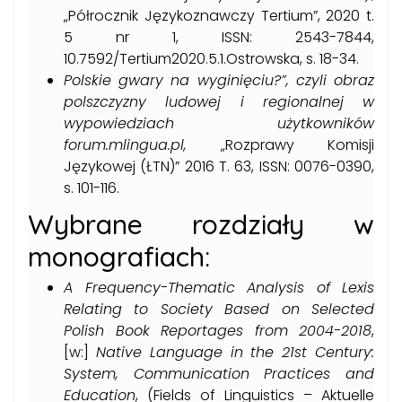
„Półrocznik Językoznawczy Tertium”, 2020 t.
5 nr 1, ISSN: 2543-7844,
10.7592/Tertium2020.5.1.Ostrowska, s. 18-34.
Polskie gwary na wyginięciu?”, czyli obraz
polszczyzny ludowej i regionalnej w
wypowiedziach użytkowników
forum.mlingua.pl
,
„Rozprawy Komisji
Językowej (ŁTN)” 2016 T. 63, ISSN: 0076-0390,
s. 101-116.
Wybrane rozdziały w
monografiach:
A Frequency-Thematic Analysis of Lexis
Relating to Society Based on Selected
Polish Book Reportages from 2004-2018
,
[w:]
Native Language in the 21st Century
:
System, Communication Practices and
Education
, (Fields of Linguistics – Aktuelle