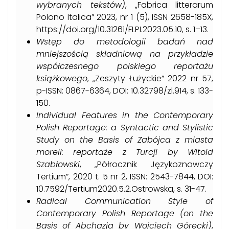
wybranych tekstów)
, „Fabrica litterarum
Polono Italica” 2023, nr 1 (5), ISSN 2658-185X,
https://doi.org/10.31261/FLPI.2023.05.10, s. 1–13.
Wstęp do metodologii badań nad
mniejszością składniową na przykładzie
współczesnego polskiego reportażu
książkowego
, „Zeszyty Łużyckie” 2022 nr 57,
p-ISSN: 0867-6364, DOI: 10.32798/zl.914, s. 133-
150.
Individual Features in the Contemporary
Polish Reportage: a Syntactic and Stylistic
Study on the Basis of Zabójca z miasta
moreli: reportaże z Turcji by Witold
Szabłowski
, „Półrocznik Językoznawczy
Tertium”, 2020 t. 5 nr 2, ISSN: 2543-7844, DOI:
10.7592/Tertium2020.5.2.Ostrowska, s. 31-47.
Radical Communication Style of
Contemporary Polish Reportage (on the
Basis of Abchazja by Wojciech
Górecki)
,