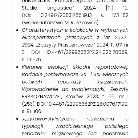
Universitatis Paedagogicae Cracoviensis.
Studia Linguistica” 2024 [T.] 19,
DOI: 10.24917/20831765.19.13 s. 173-182
(współautorstwo M. Ruszkowski).
Charakterystyczne kolokacje w wybranych
ekoreportażach prasowych z lat 2022-
2024
, „Zeszyty Prasoznawcze” 2024 T. 67 nr
3, DOI: 10.4467/22996362PZ.24.025.20059,
s. 65-76.
Kierunek ewolucji składni reportażowej.
Badanie porównawcze XX- i XXI-wiecznych
polskich reportaży książkowych.
Wprowadzenie do problematyki
, „Zeszyty
PRASOZNAWCZE”, Kraków 2023, t. 66, nr 1
(253), DOI: 10.4467/22996362PZ.23.0076.17199,
s. 91–106.
Językowo-stylistyczne rozważania o
typologii współczesnego polskiego
reportażu książkowego (na podstawie