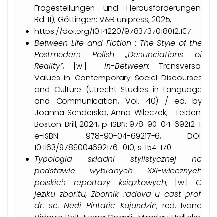
Fragestellungen und Herausforderungen,
Bd. 11), Gőttingen: V&R unipress, 2025,
https://doi.org/10.14220/9783737018012.107.
Between Life and Fiction
: The Style of the
Postmodern Polish „Denunciations of
Reality”
, [w:]
In-Between
:
Transversal
Values in Contemporary Social Discourses
and Culture (Utrecht Studies in Language
and Communication, Vol. 40) / ed. by
Joanna Senderska, Anna Wileczek, Leiden;
Boston: Brill, 2024, p-ISBN: 978-90-04-69212-1,
e-ISBN: 978-90-04-69217-6, DOI:
10.1163/9789004692176_010, s. 154-170.
Typologia składni stylistycznej na
podstawie wybranych XXI-wiecznych
polskich reportaży książkowych
, [w:]
O
jeziku zboritu, Zbornik radova u cast prof.
dr. sc. Nedi Pintaric Kujundzić
, red. Ivana