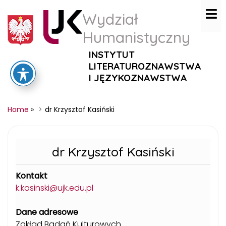
Wydział
Humanistyczny
INSTYTUT
LITERATUROZNAWSTWA
I JĘZYKOZNAWSTWA
Home
»
dr Krzysztof Kasiński
dr Krzysztof Kasiński
Kontakt
k.kasinski@ujk.edu.pl
Dane adresowe
Zakład Badań Kulturowych