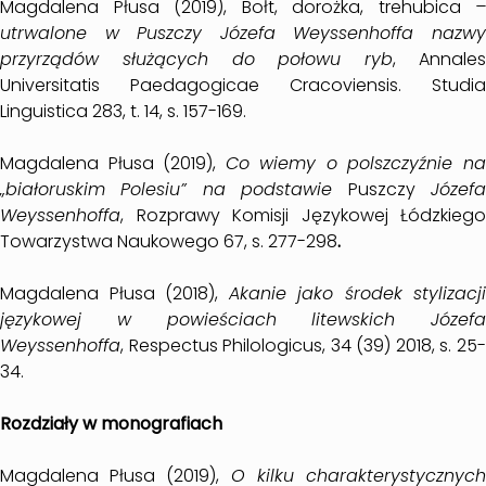
Magdalena Płusa (2019), Bołt, dorożka, trehubica
–
utrwalone w Puszczy Józefa Weyssenhoffa nazwy
przyrządów służących do połowu ryb
, Annale
Universitatis Paedagogicae Cracoviensis. Studia
Linguistica 283, t. 14, s. 157-169.
Magdalena Płusa (2019),
Co wiemy o polszczyźnie n
„białoruskim Polesiu” na podstawie
Puszczy
Józef
Weyssenhoffa
, Rozprawy Komisji Językowej Łódzkiego
Towarzystwa Naukowego 67, s. 277-298
.
Magdalena Płusa (2018),
Akanie jako środek stylizacji
językowej w powieściach litewskich Józefa
Weyssenhoffa
, Respectus Philologicus, 34 (39) 2018, s. 25-
34.
Rozdziały w monografiach
Magdalena Płusa (2019),
O kilku charakterystycznyc