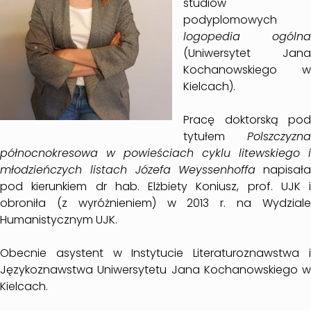
studiów
podyplomowych
logopedia ogólna
(Uniwersytet Jana
Kochanowskiego w
Kielcach).
Pracę doktorską pod
tytułem
Polszczyzna
północnokresowa w powieściach cyklu litewskiego i
młodzieńczych listach Józefa Weyssenhoffa
napisała
pod kierunkiem dr hab. Elżbiety Koniusz, prof. UJK i
obroniła (z wyróżnieniem) w 2013 r. na Wydziale
Humanistycznym UJK.
Obecnie asystent w Instytucie Literaturoznawstwa i
Językoznawstwa Uniwersytetu Jana Kochanowskiego w
Kielcach.