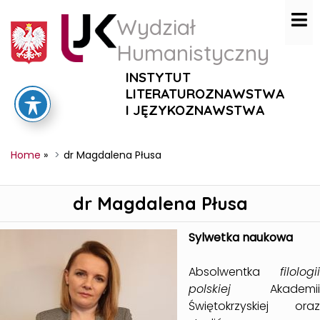
Wydział
Humanistyczny
INSTYTUT
LITERATUROZNAWSTWA
I JĘZYKOZNAWSTWA
Home
»
dr Magdalena Płusa
dr Magdalena Płusa
Sylwetka naukowa
Absolwentka
filologii
polskiej
Akademii
Świętokrzyskiej oraz