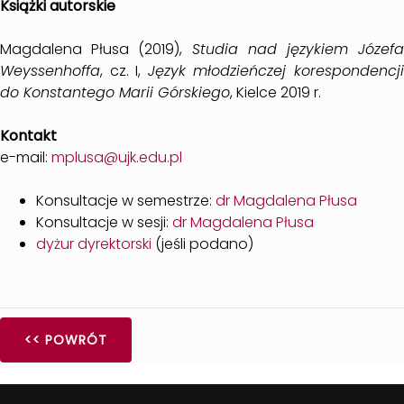
Książki autorskie
Magdalena Płusa (2019),
Studia nad językiem Józefa
Weyssenhoffa
, cz. I,
Język młodzieńczej korespondencj
do Konstantego Marii Górskiego
, Kielce 2019 r.
Kontakt
e-mail:
mplusa@ujk.edu.pl
Konsultacje w semestrze:
dr Magdalena Płusa
Konsultacje w sesji:
dr Magdalena Płusa
dyżur dyrektorski
(jeśli podano)
<< POWRÓT