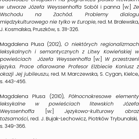
w utworze Józefa Weyssenhoffa
Soból i panna [w:]
Ze
Wschodu na Zachód. Problemy dialogu
międzykulturowego nie tylko w Europie
, red. M. Bralewska,
J. Kosmalska, Pruszków, s. 311-326.
Magdalena Płusa (2012),
O niektórych regionalizmach
leksykalnych i semantycznych z Litwy Kowieńskiej w
powieściach Józefa Weyssenhoffa
[w:]
W przestrzen
języka. Prace ofiarowane Profesor Elżbiecie Koniusz z
okazji Jej jubileuszu
, red. M. Marczewska, S. Cygan, Kielce,
s. 443-456.
Magdalena Płusa (2010),
Północnokresowe elementy
leksykalne w powieściach litewskich Józefa
Weyssenhoffa
[w:]
Językowo-kulturowy obra
tożsamości
, red. J. Bujak-Lechowicz, Piotrków Trybunalski,
s. 349-366.