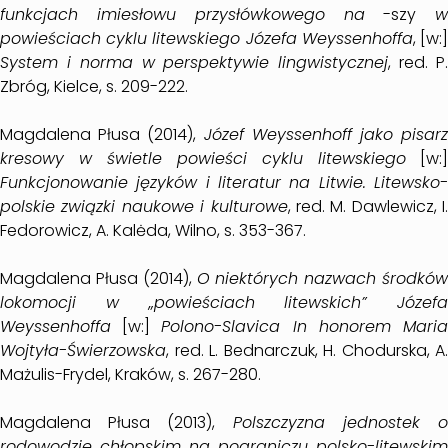
funkcjach imiesłowu przysłówkowego na
-szy
w
powieściach cyklu litewskiego Józefa Weyssenhoffa
, [w:
System i norma w perspektywie lingwistycznej
, red. P
Zbróg, Kielce, s. 209-222.
Magdalena Płusa (2014),
Józef Weyssenhoff jako pisarz
kresowy w świetle powieści cyklu litewskiego
[w:]
Funkcjonowanie języków i literatur na Litwie. Litewsko-
polskie związki naukowe i kulturowe
, red. M. Dawlewicz, I.
Fedorowicz, A. Kalėda, Wilno, s. 353-367.
Magdalena Płusa (2014),
O niektórych nazwach środków
lokomocji w „powieściach litewskich” Józefa
Weyssenhoffa
[w:]
Polono-Slavica In honorem Mari
Wojtyła-Świerzowska
, red. L. Bednarczuk, H. Chodurska, A.
Mażulis-Frydel, Kraków, s. 267-280.
Magdalena Płusa (2013),
Polszczyzna jednostek 
rodowodzie chłopskim na pograniczu polsko-litewskim