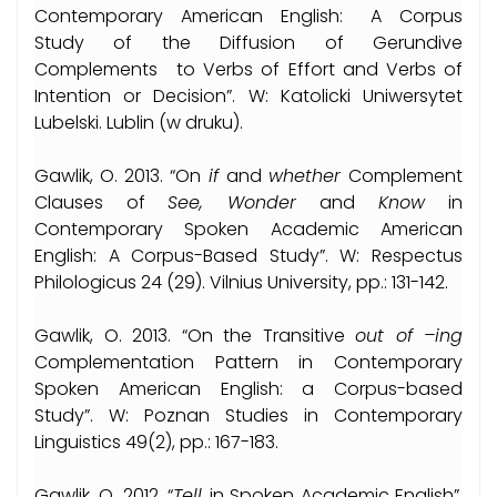
Contemporary American English: A Corpus
Study of the Diffusion of Gerundive
Complements to Verbs of Effort and Verbs of
Intention or Decision”. W: Katolicki Uniwersytet
Lubelski. Lublin (w druku).
Gawlik, O. 2013. “On
if
and
whether
Complement
Clauses of
See, Wonder
and
Know
in
Contemporary Spoken Academic American
English: A Corpus-Based Study”. W: Respectus
Philologicus 24 (29). Vilnius University, pp.: 131-142.
Gawlik, O. 2013. “On the Transitive
out of –ing
Complementation Pattern in Contemporary
Spoken American English: a Corpus-based
Study”. W: Poznan Studies in Contemporary
Linguistics 49(2), pp.: 167-183.
Gawlik, O. 2012. “
Tell
in Spoken Academic English”.