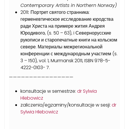
Contemporary Artists in Northern Norway)
2011
:
Портрет святого странника:
герменевтическое исследование юродства
ради Христа на примере жития Андрея
Юродивого, (s. 50 – 63), i Севернорусские
рукописи и старопечатные книги на кольском
севере. Материалы межрегиональной
конференции с международным участием (s.
3 – 150), vol. 1, Murmansk 2011, ISBN 978-5-
4222-0103- 7.
————————————————
konsultacje w semestrze:
dr Sylwia
Hlebowicz
zaliczenia/egzaminy/konsultacje w sesji:
dr
Sylwia Hlebowicz