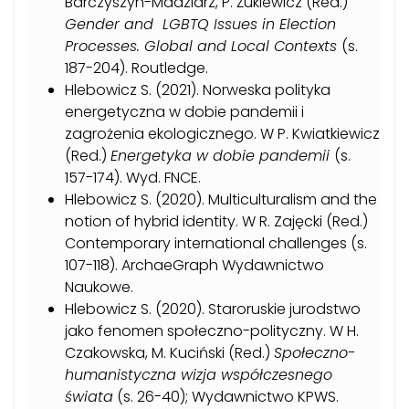
Barczyszyn-Madziarz, P. Żukiewicz (Red.)
Gender and LGBTQ Issues in Election
Processes.
Global and Local Contexts
(s.
187-204). Routledge.
Hlebowicz S. (2021). Norweska polityka
energetyczna w dobie pandemii i
zagrożenia ekologicznego. W P. Kwiatkiewicz
(Red.)
Energetyka w dobie pandemii
(s.
157-174). Wyd. FNCE.
Hlebowicz S. (2020). Multiculturalism and the
notion of hybrid identity. W R. Zajęcki (Red.)
Contemporary international challenges (s.
107-118). ArchaeGraph Wydawnictwo
Naukowe.
Hlebowicz S. (2020). Staroruskie jurodstwo
jako fenomen społeczno-polityczny. W H.
Czakowska, M. Kuciński (Red.)
Społeczno-
humanistyczna wizja współczesnego
świata
(s. 26-40); Wydawnictwo KPWS.