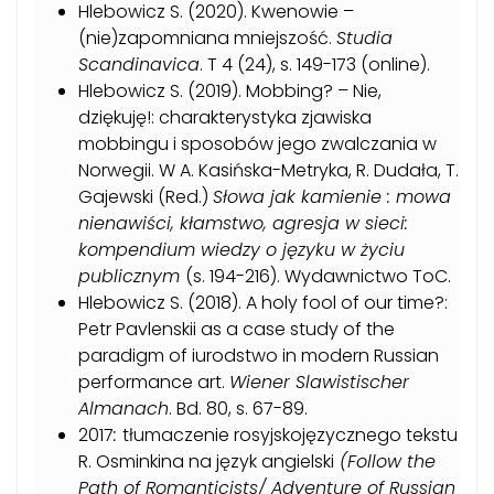
Hlebowicz S. (2020). Kwenowie –
(nie)zapomniana mniejszość.
Studia
Scandinavica
. T 4 (24), s. 149-173 (online).
Hlebowicz S. (2019). Mobbing? – Nie,
dziękuję!: charakterystyka zjawiska
mobbingu i sposobów jego zwalczania w
Norwegii. W A. Kasińska-Metryka, R. Dudała, T.
Gajewski (Red.)
Słowa jak kamienie : mowa
nienawiści, kłamstwo, agresja w sieci:
kompendium wiedzy o języku w życiu
publicznym
(s. 194-216). Wydawnictwo ToC.
Hlebowicz S. (2018). A holy fool of our time?:
Petr Pavlenskii as a case study of the
paradigm of iurodstwo in modern Russian
performance art.
Wiener Slawistischer
Almanach
. Bd. 80, s. 67-89.
2017
:
tłumaczenie rosyjskojęzycznego tekstu
R. Osminkina na język angielski
(Follow the
Path of Romanticists/ Adventure of Russian