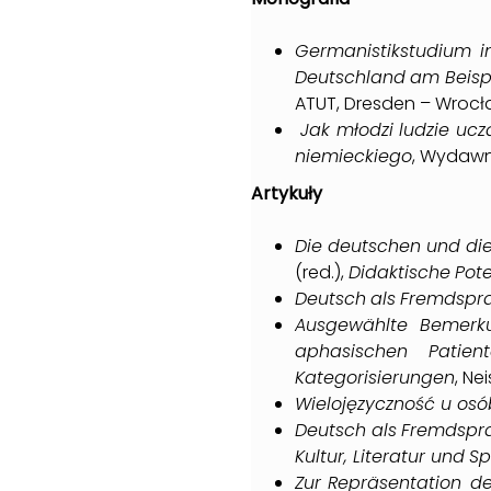
Germanistikstudium i
Deutschland
am
Beisp
ATUT, Dresden – Wrocł
Jak młodzi ludzie uczą
niemieckiego
, Wydawni
Artykuły
Die
deutschen
und
di
(red.),
Didaktische
Pote
Deutsch
als
Fremdspra
Ausgewählte
Bemerk
aphasischen
Patien
Kategorisierungen
, Ne
Wielojęzyczność u osó
Deutsch
als
Fremdspr
Kultur, Literatur und
Sp
Zur
Repräsentation de