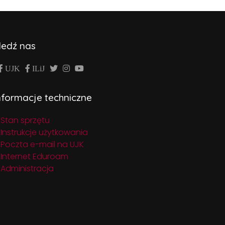
ledź nas
UJK
ILiJ
nformacje techniczne
Stan sprzętu
Instrukcje użytkowania
Poczta e-mail na UJK
Internet Eduroam
Administracja