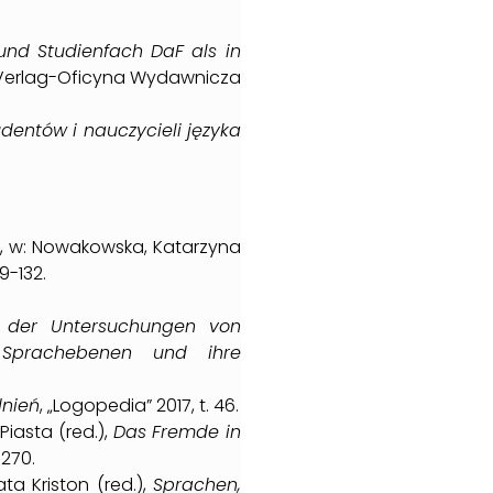
 und
Studienfach
DaF
als in
 Verlag-Oficyna Wydawnicza
udentów i nauczycieli języka
, w: Nowakowska, Katarzyna
9-132.
 der Untersuchungen von
,
Sprachebenen
und
ihre
dnień
, „Logopedia” 2017, t. 46.
Piasta (red.),
Das Fremde in
-270.
ata Kriston (red.),
Sprachen,