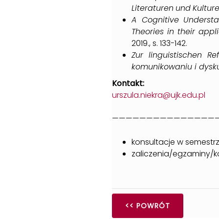
Literaturen
und
Kultur
A Cognitive
Underst
Theories in their
appli
2019., s. 133-142.
Zur
linguistischen
Ref
komunikowaniu i dysku
Kontakt:
urszula.niekra@ujk.edu.pl
———————————————
konsultacje w semestr
zaliczenia/egzaminy/ko
<< POWRÓT