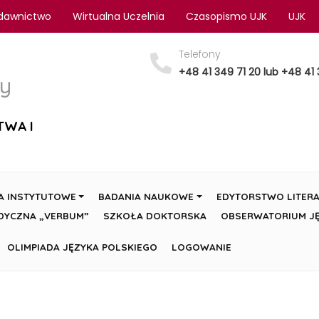
dawnictwo
Wirtualna Uczelnia
Czasopismo UJK
UJK
Telefony
+48 41 349 71 20 lub +48 41 
y
TWA I
A INSTYTUTOWE
BADANIA NAUKOWE
EDYTORSTWO LITERA
DYCZNA „VERBUM”
SZKOŁA DOKTORSKA
OBSERWATORIUM JĘ
OLIMPIADA JĘZYKA POLSKIEGO
LOGOWANIE