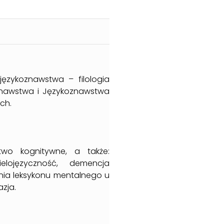
ęzykoznawstwa – filologia
oznawstwa i Językoznawstwa
ch.
two kognitywne, a także:
ielojęzyczność, demencja
enia leksykonu mentalnego u
azja.