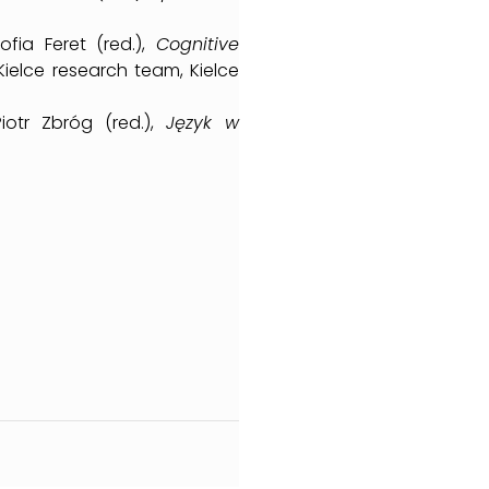
fia Feret (red.),
Cognitive
 Kielce research team, Kielce
Piotr Zbróg (red.),
Język w