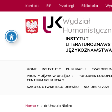
Kontakt
BIP
Przetargi
Biblioteka
Wy
Wydział
Humanistyczn
INSTYTUT
LITERATUROZNAWS
JĘZYKOZNAWSTWA
HOME
INSTYTUT
PUBLIKACJE
CZASOPISM
PROSTY JĘZYK W URZĘDZIE
PORADNIA LOGOPE
CENTRUM WSPARCIA
SZKOŁA OTWARTEGO UMYSŁU
NIZIURSKI 2025
Home
»
dr Urszula Niekra