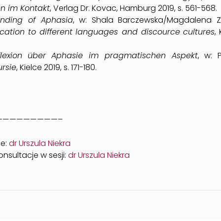
en im Kontakt
, Verlag Dr. Kovac, Hamburg 2019, s. 561-568.
anding of Aphasia
, w: Shala Barczewska/Magdalena Zo
cation to different
languages and discource
cultures
,
lexion
über
Aphasie im pragmatischen Aspekt
, w: 
rsie
, Kielce 2019, s. 171-180.
—————————–
ze:
dr Urszula Niekra
nsultacje w sesji:
dr Urszula Niekra