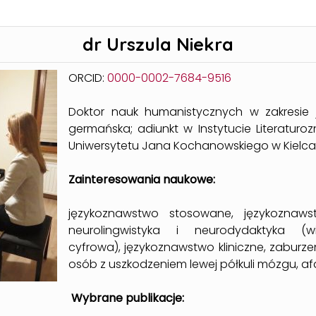
dr Urszula Niekra
ORCID:
0000-0002-7684-9516
Doktor nauk humanistycznych w zakresie j
germańska; adiunkt w Instytucie Literatur
Uniwersytetu Jana Kochanowskiego w Kielca
Zainteresowania naukowe:
językoznawstwo stosowane, językoznaws
neurolingwistyka i neurodydaktyka (w
cyfrowa), językoznawstwo kliniczne, zaburz
osób z uszkodzeniem lewej półkuli mózgu, af
Wybrane publikacje: