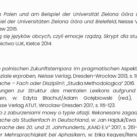
n Polen und
am
Beispiel der Universität Zielona Góra
iel der Universitäten Zielona Góra und Bielefeld
, Neisse
aw 2015.
 się języków obcych, czyli emocje rządzą. Skrypt dla st
ctwo UJK, Kielce 2014.
e
polnischen
Zukunftstempora im pragmatischen
Aspekt
ziale
erproben, Neisse
Verlag
, Dresden-Wrocław 2013, s. 11
che – Fach oder
Disziplin?,
„Studia Methodologica” 2016.
ungen
zur Struktur des mentalen
Lexikons
aufgrund
ten
, w: Edyta Błachut/Adam Gołębiowski (red.)
isse Verlag ATUT, Wrocław-Dresden 2017, s. 115-123.
b z zaburzeniami mowy o typie afazji. Rekonesans zaga
ache
als
Studienfach in Deutschland
, w: Jan Hajduk/Ewa 
rache des 20. und 21. Jahrhunderts,
„KAAD E.V” 2017, s. 261
r Mehrsprachigkeit
bei
Aphasikern
, w: Erika Kegyes/Ren