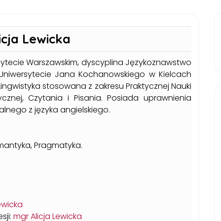
icja Lewicka
wersytecie Warszawskim, dyscyplina Językoznawstwo
Uniwersytecie Jana Kochanowskiego w Kielcach
i Lingwistyka stosowana z zakresu Praktycznej Nauki
tycznej, Czytania i Pisania. Posiada uprawnienia
lnego z języka angielskiego.
Semantyka, Pragmatyka.
ewicka
sji:
mgr Alicja Lewicka