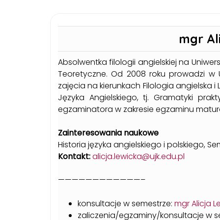
mgr Al
Absolwentka filologii angielskiej na Uni
Teoretyczne. Od 2008 roku prowadzi w 
zajęcia na kierunkach Filologia angielska 
Języka Angielskiego, tj. Gramatyki prak
egzaminatora w zakresie egzaminu matura
Zainteresowania naukowe
Historia języka angielskiego i polskiego, 
Kontakt:
alicja.lewicka@ujk.edu.pl
————————————–
konsultacje w semestrze:
mgr Alicja L
zaliczenia/egzaminy/konsultacje w se