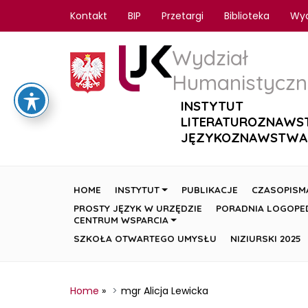
Kontakt
BIP
Przetargi
Biblioteka
Wy
Wydział
Humanistyczn
INSTYTUT
LITERATUROZNAWS
JĘZYKOZNAWSTWA
HOME
INSTYTUT
PUBLIKACJE
CZASOPISM
PROSTY JĘZYK W URZĘDZIE
PORADNIA LOGOPE
CENTRUM WSPARCIA
SZKOŁA OTWARTEGO UMYSŁU
NIZIURSKI 2025
Home
»
mgr Alicja Lewicka