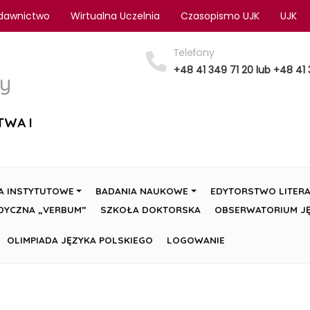
dawnictwo
Wirtualna Uczelnia
Czasopismo UJK
UJK
Telefony
+48 41 349 71 20 lub +48 41 
y
TWA I
A INSTYTUTOWE
BADANIA NAUKOWE
EDYTORSTWO LITERA
DYCZNA „VERBUM”
SZKOŁA DOKTORSKA
OBSERWATORIUM JĘ
OLIMPIADA JĘZYKA POLSKIEGO
LOGOWANIE