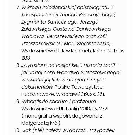
2016, ss. 422.
W kręgu młodopolskiej epistolografii. Z
korespondencji Zenona Przesmyckiego,
Zygmunta Sarneckiego, Jerzego
Żuławskiego, Gustawa Daniłowskiego,
Wacława Sieroszewskiego oraz Zofii
Trzeszczkowskiej i Marii Sieroszewskiej
,
Wydawnictwo UJK w Kielcach, Kielce 2017, ss.
283.
„Wyrosłam na Rosjankę…”. Historia Marii –
jakuckiej córki Wacława Sieroszewskiego –
w świetle jej listów do ojca i innych
dokumentów
, Polskie Towarzystwo
Ludoznawcze, Wrocław 2019, ss. 261.
Syberyjskie sacrum i profanum
,
Wydawnictwo KUL, Lublin 2018, ss. 272
(monografia współredagowana z
Małgorzatą Król).
Jak (nie) należy wydawać… Przypadek