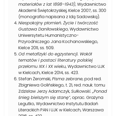
materiałów z lat 1898–1943)
, Wydawnictwo
Akademii Świętokrzyskiej, Kielce 2007, ss. 300
(monografia napisana z Idą Sadowską).
Niespokojny płomień. Życie i twórczość
Gustawa Daniłowskiego
, Wydawnictwo
Uniwersytetu Humanistyczno-
Przyrodniczego Jana Kochanowskiego,
Kielce 2011, ss. 509.
Od metafizyki do egzystencji. Wokół
tematów i postaci literatury polskiej
przełomu XIX i XX wieku
, Wydawnictwo UJK
w Kielcach, Kielce 2014, ss. 423.
Stefan Żeromski,
Pisma zebrane
, pod red.
Zbigniewa Golińskiego, t. 21, red. nauk. tomu
Zdzisław Jerzy Adamczyk,
Sułkowski. „Ponad
śnieg bielszym się stanę”
, oprac. Grażyna
Legutko, Wydawnictwo Instytutu Badań
Literackich PAN i UJK w Kielcach, Warszawa