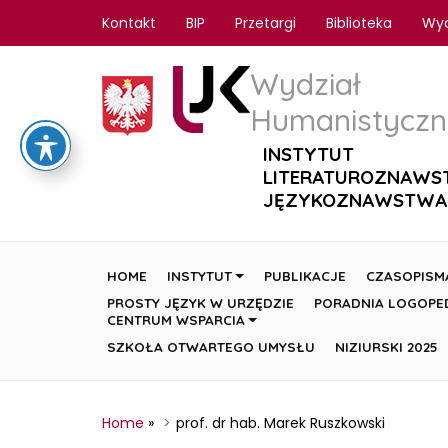
Kontakt
BIP
Przetargi
Biblioteka
Wy
Wydział
Humanistyczn
INSTYTUT
LITERATUROZNAWS
JĘZYKOZNAWSTWA
HOME
INSTYTUT
PUBLIKACJE
CZASOPISM
PROSTY JĘZYK W URZĘDZIE
PORADNIA LOGOPE
CENTRUM WSPARCIA
SZKOŁA OTWARTEGO UMYSŁU
NIZIURSKI 2025
Home
»
prof. dr hab. Marek Ruszkowski