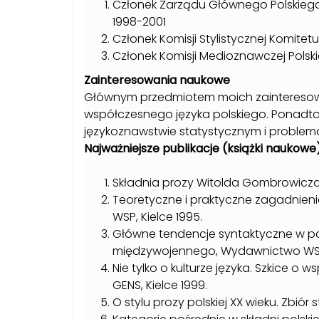
Członek Zarządu Głównego Polskie
1998-2001
Członek Komisji Stylistycznej Komit
Członek Komisji Medioznawczej Polskie
Zainteresowania naukowe
Głównym przedmiotem moich zainteresowa
współczesnego języka polskiego. Ponadto
językoznawstwie statystycznym i problem
Najważniejsze publikacje (książki naukowe
Składnia prozy Witolda Gombrowicza
Teoretyczne i praktyczne zagadnie
WSP, Kielce 1995.
Główne tendencje syntaktyczne w pol
międzywojennego, Wydawnictwo WSP,
Nie tylko o kulturze języka. Szkice 
GENS, Kielce 1999.
O stylu prozy polskiej XX wieku. Zbió