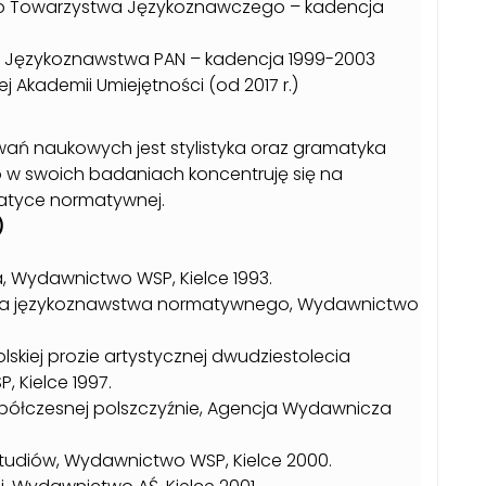
go Towarzystwa Językoznawczego – kadencja
etu Językoznawstwa PAN – kadencja 1999-2003
j Akademii Umiejętności (od 2017 r.)
ń naukowych jest stylistyka oraz gramatyka
 w swoich badaniach koncentruję się na
atyce normatywnej.
)
, Wydawnictwo WSP, Kielce 1993.
nia językoznawstwa normatywnego, Wydawnictwo
skiej prozie artystycznej dwudziestolecia
 Kielce 1997.
o współczesnej polszczyźnie, Agencja Wydawnicza
r studiów, Wydawnictwo WSP, Kielce 2000.