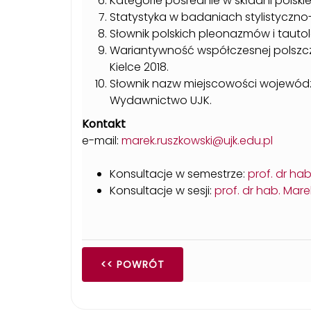
Kategorie pośrednie w składni polskie
Statystyka w badaniach stylistyczno
Słownik polskich pleonazmów i tautol
Wariantywność współczesnej polszc
Kielce 2018.
Słownik nazw miejscowości województ
Wydawnictwo UJK.
Kontakt
e-mail:
marek.ruszkowski@ujk.edu.pl
Konsultacje w semestrze:
prof. dr ha
Konsultacje w sesji:
prof. dr hab. Mar
<< POWRÓT