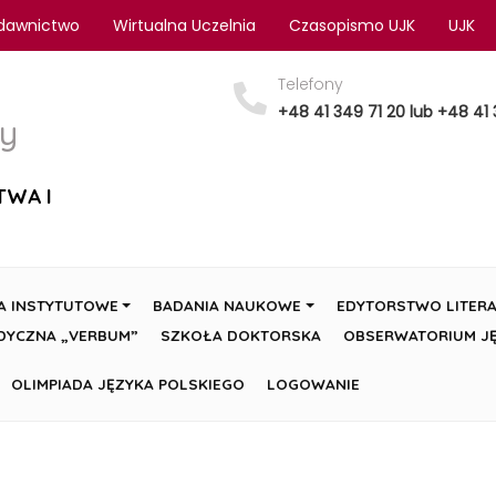
dawnictwo
Wirtualna Uczelnia
Czasopismo UJK
UJK
Telefony
+48 41 349 71 20 lub +48 41 
y
TWA I
A INSTYTUTOWE
BADANIA NAUKOWE
EDYTORSTWO LITERA
DYCZNA „VERBUM”
SZKOŁA DOKTORSKA
OBSERWATORIUM JĘ
OLIMPIADA JĘZYKA POLSKIEGO
LOGOWANIE