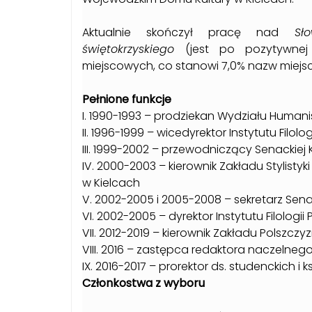
Aktualnie skończył pracę nad
Sł
świętokrzyskiego
(jest po pozytywnej
miejscowych, co stanowi 7,0% nazw miejsc
Pełnione funkcje
I. 1990-1993 – prodziekan Wydziału Human
II. 1996-1999 – wicedyrektor Instytutu Filolo
III. 1999-2002 – przewodniczący Senackiej 
IV. 2000-2003 – kierownik Zakładu Stylistyki 
w Kielcach
V. 2002-2005 i 2005-2008 – sekretarz Sena
VI. 2002-2005 – dyrektor Instytutu Filologii
VII. 2012-2019 – kierownik Zakładu Polszczy
VIII. 2016 – zastępca redaktora naczelne
IX. 2016-2017 – prorektor ds. studenckich i 
Członkostwa z wyboru