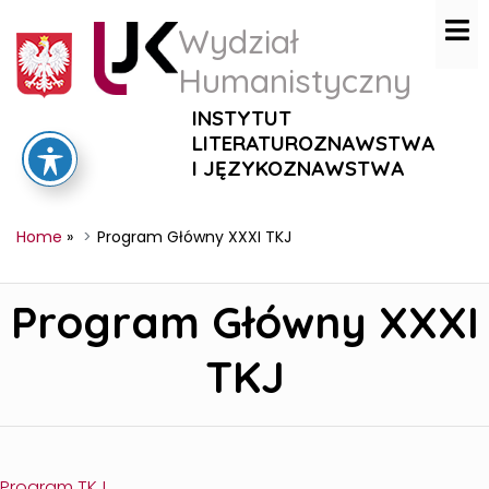
Wydział
Humanistyczny
INSTYTUT
LITERATUROZNAWSTWA
I JĘZYKOZNAWSTWA
Home
»
Program Główny XXXI TKJ
Program Główny
XXXI
TKJ
Program TKJ