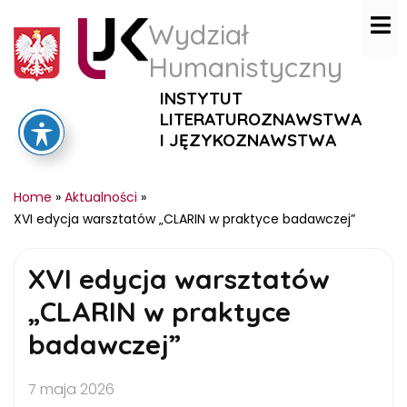
Wydział
Humanistyczny
INSTYTUT
LITERATUROZNAWSTWA
I JĘZYKOZNAWSTWA
Home
»
Aktualności
»
XVI edycja warsztatów „CLARIN w praktyce badawczej”
XVI edycja warsztatów
„CLARIN w praktyce
badawczej”
7 maja 2026