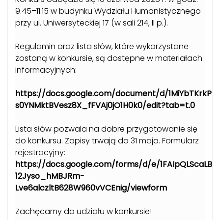
9.45–11.15 w budynku Wydziału Humanistycznego
przy ul. Uniwersyteckiej 17 (w sali 214, II p.).
Regulamin oraz lista słów, które wykorzystane
zostaną w konkursie, są dostępne w materiałach
informacyjnych:
https://docs.google.com/document/d/1MiYbTKrkPg
s0YNMktBVesz8X_fFVAj0jO1H0k0/edit?tab=t.0
Lista słów pozwala na dobre przygotowanie się
do konkursu. Zapisy trwają do 31 maja. Formularz
rejestracyjny:
https://docs.google.com/forms/d/e/1FAIpQLScaLBV
12Jyso_hMBJRm-
Lve6alczltB628W960vVCEnig/viewform
Zachęcamy do udziału w konkursie!