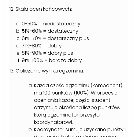
12. Skala ocen końcowych:
0-50% = niedostateczny
51%-60% = dostateczny
61%-70% = dostateczny plus
71%-80% = dobry
81%-90% = dobry plus
91%-100% = bardzo dobry
13. Obliczanie wyniku egzaminu:
Każda część egzaminu (komponent)
ma 100 punktów (100%). W procesie
oceniania każdej części student
otrzymuje określoną liczbę punktów,
którą egzaminator przesyła
koordynatorowi.
Koordynator sumuje uzyskane punkty i
dzieli przez liczbę części egzaminu.