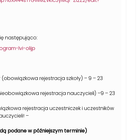
hp7I8XA44sTfGWMZvk1c3yMqf-Zl2Z2/edit?
ię następująco:
ogram-lvi-olijp
(obowiązkowa rejestracja szkoły) – 9 – 23
eobowiązkowa rejestracja nauczycieli) –9 – 23
iązkowa rejestracja uczestniczek i uczestników
auczycieli! –
ędą podane w późniejszym terminie)