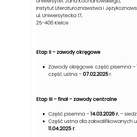
Uniwersytet Jana Kochanowskiego,
Instytut Literaturoznawstwa i Językoznaw
ul. Uniwersytecka 17,
25-406 Kielce
Etap II – zawody okręgowe
Zawody okręgowe: część pisemna –
część ustna –
07.02.2025
r.
Etap III – finał – zawody centralne
Część pisemna –
14.03.2026 r.
– sied
Część ustna dla zakwalifikowanych 
11.04.2025 r
.