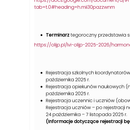
https://docs.google.com/document/d/1F
tab=t.0#heading=h.mii30pazzwnm
Terminarz
tegoroczny przedstawia s
https://olijp.pl/lvi-olijp-2025-2026/harmon
Rejestracja szkolnych koordynatorów 
października 2025 r.
Rejestracja opiekunów naukowych (ni
października 2025 r.
Rejestracja uczennic i uczniów (obow
Rejestracja uczniów – po rejestracji n
24 października – 7 listopada 2025 r.
(Informacje dotyczące rejestracji b