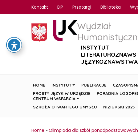
Kontakt
BIP
Przetargi
Biblioteka
Wy
Wydział
Humanistyczn
INSTYTUT
LITERATUROZNAWS
JĘZYKOZNAWSTWA
HOME
INSTYTUT
PUBLIKACJE
CZASOPISM
PROSTY JĘZYK W URZĘDZIE
PORADNIA LOGOPE
CENTRUM WSPARCIA
SZKOŁA OTWARTEGO UMYSŁU
NIZIURSKI 2025
Home
»
Olimpiada dla szkół ponadpodstawowych