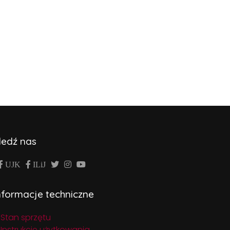
ledź nas
UJK
ILiJ
nformacje techniczne
Stan sprzętu
Instrukcje użytkowania