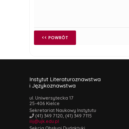
Lid
<< POWRÓT
Instytut Literaturoznawstwa
i Językoznawstwa
ul. Uniwersytecka 17
25-406 Kielce
Sekretariat Naukowy Instytutu
(41) 349 7120, (41) 349 7115
ilij@ujk.edu.pl
Sekcja Obsługi Dydaktyki