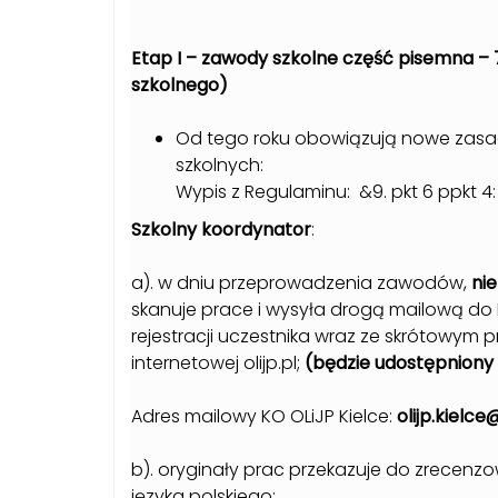
Etap I – zawody szkolne część pisemna – 
szkolnego)
Od tego roku obowiązują nowe zasa
szkolnych:
Wypis z Regulaminu: &9. pkt 6 ppkt 4:
Szkolny koordynator
:
a). w dniu przeprowadzenia zawodów,
ni
skanuje prace i wysyła drogą mailową do
rejestracji uczestnika wraz ze skrótowym
internetowej olijp.pl;
(będzie udostępniony 
Adres mailowy KO OLiJP Kielce:
olijp.kielce
b). oryginały prac przekazuje do zrece
języka polskiego;