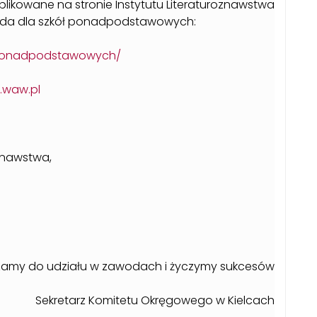
likowane na stronie Instytutu Literaturoznawstwa
ada dla szkół ponadpodstawowych:
kol-ponadpodstawowych/
l.waw.pl
oznawstwa,
 w zawodach i życzymy sukcesów
etu Okręgowego w Kielcach