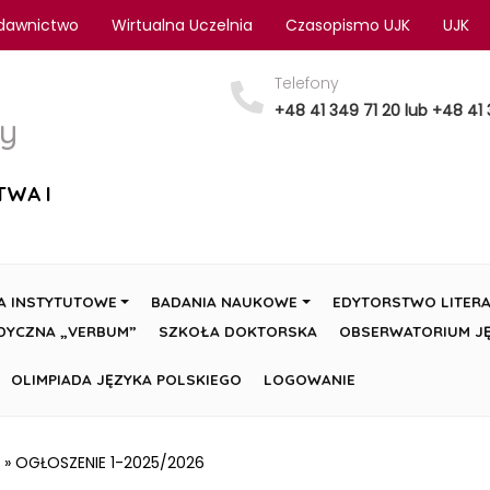
dawnictwo
Wirtualna Uczelnia
Czasopismo UJK
UJK
Telefony
+48 41 349 71 20 lub +48 41 
y
TWA I
A INSTYTUTOWE
BADANIA NAUKOWE
EDYTORSTWO LITERA
DYCZNA „VERBUM”
SZKOŁA DOKTORSKA
OBSERWATORIUM JĘ
OLIMPIADA JĘZYKA POLSKIEGO
LOGOWANIE
»
OGŁOSZENIE 1-2025/2026