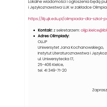
Lokalne wiadomości i ogłoszenia będą pub
i Językoznawstwa UJK w zakładce Olimpi
https://ilij.ujk.edu.pl/olimpiada-dla-sz
Kontak
t z sekretarzem:
olijp.kielce@ib
Adres Olimpiady:
OLiJP
Uniwersytet Jana Kochanowskiego,
Instytut Literaturoznawstwa i Język
ul. Uniwersytecka 17,
25-406 Kielce,
tel. 41 349-71-20
Zapraszamy do udziału
Sekretarz Komit